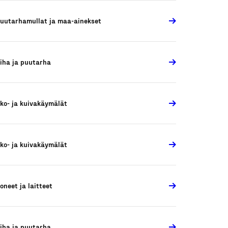
uutarhamullat ja maa-ainekset
iha ja puutarha
ko- ja kuivakäymälät
ko- ja kuivakäymälät
oneet ja laitteet
iha ja puutarha