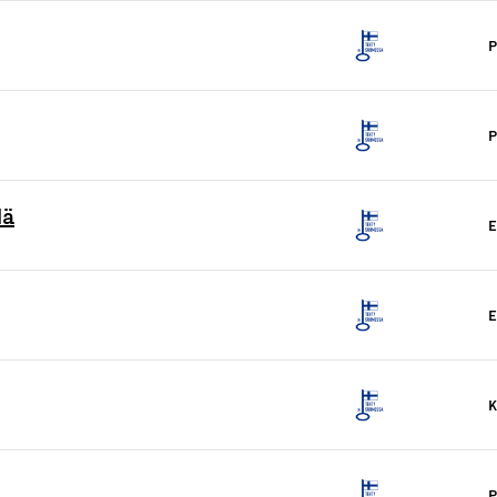
P
P
lä
E
E
K
P