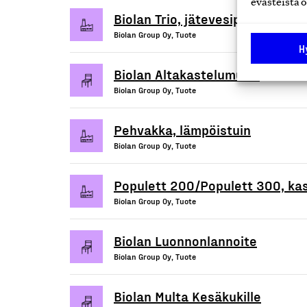
evästeistä o
Biolan Trio, jätevesipuhdistamo
Biolan Group Oy, Tuote
H
Biolan Altakastelumulta
Biolan Group Oy, Tuote
Pehvakka, lämpöistuin
Biolan Group Oy, Tuote
Populett 200/Populett 300, ka
Biolan Group Oy, Tuote
Biolan Luonnonlannoite
Biolan Group Oy, Tuote
Biolan Multa Kesäkukille