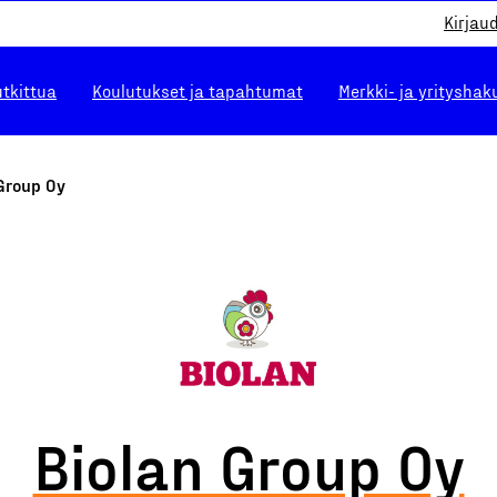
Kirjau
utkittua
Koulutukset ja tapahtumat
Merkki- ja yrityshak
Group Oy
Biolan Group Oy