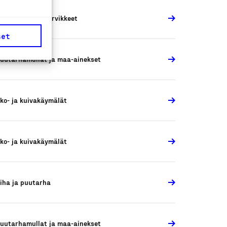
VI-laitteet ja -tarvikkeet
set
uutarhamullat ja maa-ainekset
ko- ja kuivakäymälät
ko- ja kuivakäymälät
iha ja puutarha
uutarhamullat ja maa-ainekset