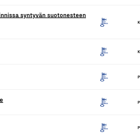
innissa syntyvän suotonesteen
K
K
P
te
P
P