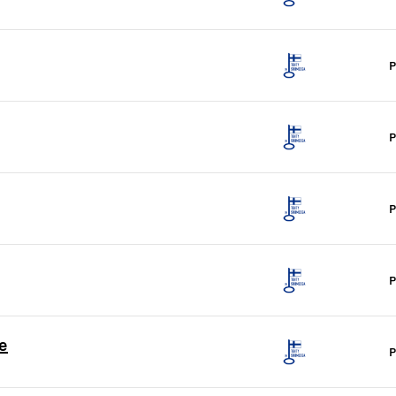
P
P
P
P
e
P