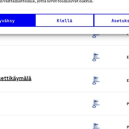
n välttämättömiä, jotta sivut toimisivat oikein.
L
yväksy
Kiellä
Asetuk
P
E
settikäymälä
E
P
P