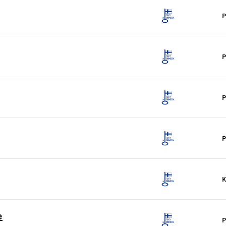
P
P
P
P
K
e
P