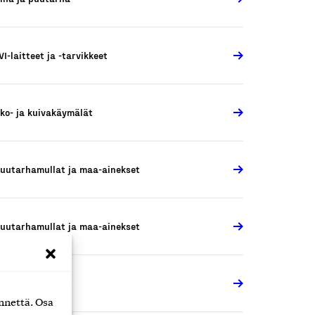
VI-laitteet ja -tarvikkeet
ko- ja kuivakäymälät
uutarhamullat ja maa-ainekset
uutarhamullat ja maa-ainekset
oneet ja laitteet
nnettä. Osa