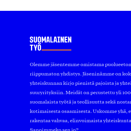
Olemme jäsentemme omistama puolueeton, 
riippumaton yhdistys. Jäseninämme on ko
yhteiskunnan kirjo pienistä pajoista ja yhte
suuryrityksiin. Meidät on perustettu yli 10
suomalaista työtä ja teollisuutta sekä nost
kotimaisesta osaamisesta. Uskomme yhä, ett
rakentaa vahvaa, elinvoimaista yhteiskunt
Sanoimmeko sen jo?