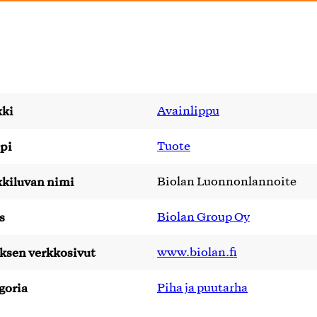
ki
Avainlippu
pi
Tuote
kiluvan nimi
Biolan Luonnonlannoite
s
Biolan Group Oy
yksen verkkosivut
www.biolan.fi
goria
Piha ja puutarha