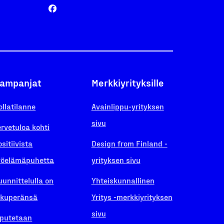
ampanjat
Merkkiyrityksille
ollatilanne
Avainlippu-yrityksen
sivu
ervetuloa kohti
ositiivista
Design from Finland -
yöelämäpuhetta
yrityksen sivu
uunnittelulla on
Yhteiskunnallinen
lkuperänsä
Yritys -merkkiyrityksen
sivu
iputetaan