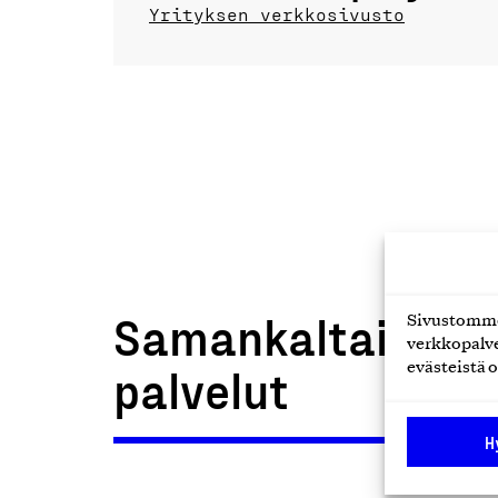
Yrityksen verkkosivusto
Samankaltaiset t
Sivustomme 
verkkopalve
palvelut
evästeistä o
H