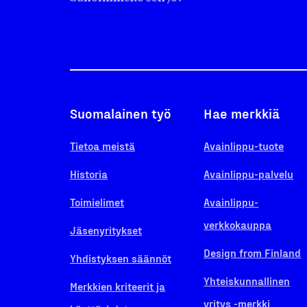
Suomalainen työ
Hae merkkiä
Tietoa meistä
Avainlippu-tuote
Historia
Avainlippu-palvelu
Toimielimet
Avainlippu-
verkkokauppa
Jäsenyritykset
Design from Finland
Yhdistyksen säännöt
Yhteiskunnallinen
Merkkien kriteerit ja
yritys -merkki