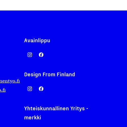
Avainlippu
Design From Finland
nentyo.fi
.fi
Yhteiskunnallinen Yritys -
merkki