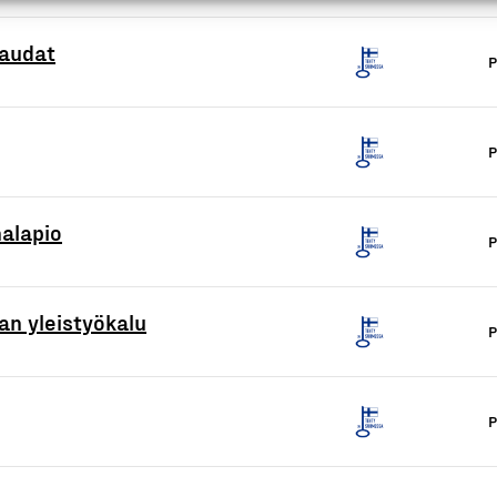
laudat
P
P
halapio
P
an yleistyökalu
P
P