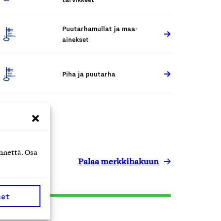
Puutarhamullat ja maa-
ainekset
Piha ja puutarha
nnettä. Osa
Palaa merkkihakuun
set