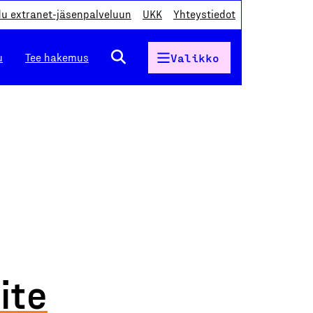
du extranet-jäsenpalveluun
UKK
Yhteystiedot
u
Tee hakemus
Valikko
ite