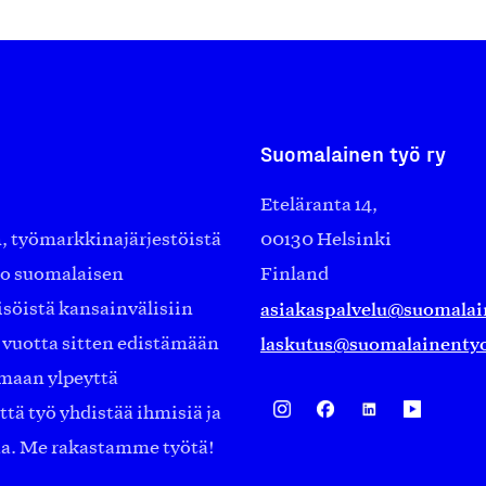
Suomalainen työ ry
Eteläranta 14,
työmarkkinajärjestöistä
00130 Helsinki
ko suomalaisen
Finland
asiakaspalvelu@suomalai
isöistä kansainvälisiin
laskutus@suomalainentyo
0 vuotta sitten edistämään
amaan ylpeyttä
ä työ yhdistää ihmisiä ja
aa. Me rakastamme työtä!