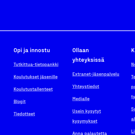
Opi ja innostu
Ollaan
K
yhteyksissä
Tutkittua-tietopankki
N
Extranet-jäsenpalvelu
Koulutukset jäsenille
T
Yhteystiedot
p
Koulutustallenteet
t
Medialle
Blogit
S
Usein kysytyt
Tiedotteet
a
kysymykset
L
Anna palautetta