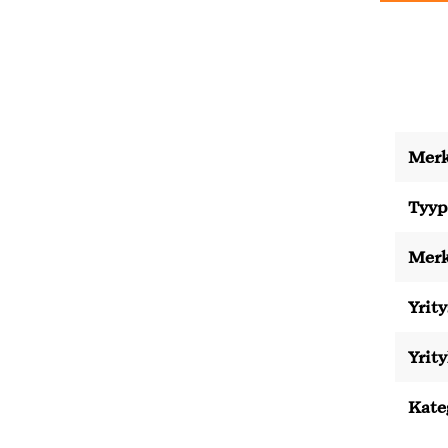
Merk
Tyyp
Merk
Yrity
Yrit
Kate