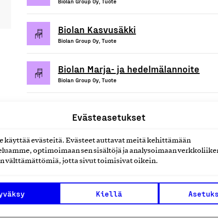
Biolan Group Oy, Tuote
Biolan Kasvusäkki
Biolan Group Oy, Tuote
Biolan Marja- ja hedelmälannoite
Biolan Group Oy, Tuote
Evästeasetukset
uotteet tai
käyttää evästeitä. Evästeet auttavat meitä kehittämään
luamme, optimoimaan sen sisältöjä ja analysoimaan verkkoliike
n välttämättömiä, jotta sivut toimisivat oikein.
yväksy
Kiellä
Asetuk