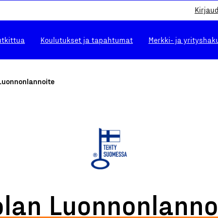
Kirjau
utkittua
Koulutukset ja tapahtumat
Merkki- ja yrityshak
 Luonnonlannoite
olan Luonnonlanno