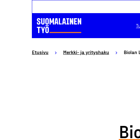
T
Etusivu
Merkki- ja yrityshaku
Biolan
Bi