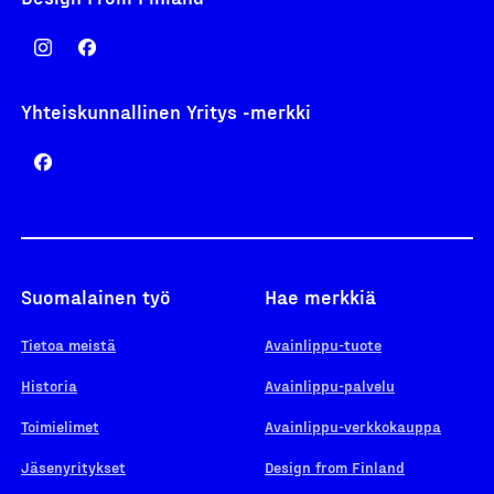
Yhteiskunnallinen Yritys -merkki
Suomalainen työ
Hae merkkiä
Tietoa meistä
Avainlippu-tuote
Historia
Avainlippu-palvelu
Toimielimet
Avainlippu-verkkokauppa
Jäsenyritykset
Design from Finland