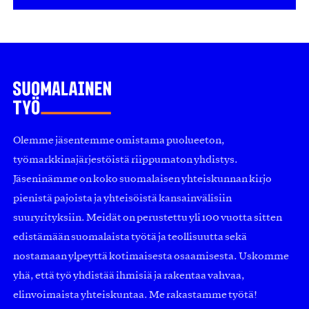
Olemme jäsentemme omistama puolueeton,
työmarkkinajärjestöistä riippumaton yhdistys.
Jäseninämme on koko suomalaisen yhteiskunnan kirjo
pienistä pajoista ja yhteisöistä kansainvälisiin
suuryrityksiin. Meidät on perustettu yli 100 vuotta sitten
edistämään suomalaista työtä ja teollisuutta sekä
nostamaan ylpeyttä kotimaisesta osaamisesta. Uskomme
yhä, että työ yhdistää ihmisiä ja rakentaa vahvaa,
elinvoimaista yhteiskuntaa. Me rakastamme työtä!