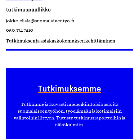
tutkimuspäällikkö
jokke.eljala@suomalainentyo.fi
050 374 7410
Tutkimuksen ja asiakaskokemuksen kehittäminen
Tutkimuksemme
Tutkimme jatkuvasti mielenkiintoisia asioita
suomalaiseen työhön, työelämään ja kotimaisiin
valintoihin liittyen. Tutustu tutkimusraportteihin ja
näkökulmiin.