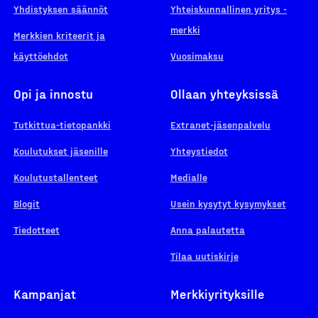
Yhdistyksen säännöt
Yhteiskunnallinen yritys -
merkki
Merkkien kriteerit ja
käyttöehdot
Vuosimaksu
Opi ja innostu
Ollaan yhteyksissä
Tutkittua-tietopankki
Extranet-jäsenpalvelu
Koulutukset jäsenille
Yhteystiedot
Koulutustallenteet
Medialle
Blogit
Usein kysytyt kysymykset
Tiedotteet
Anna palautetta
Tilaa uutiskirje
Kampanjat
Merkkiyrityksille