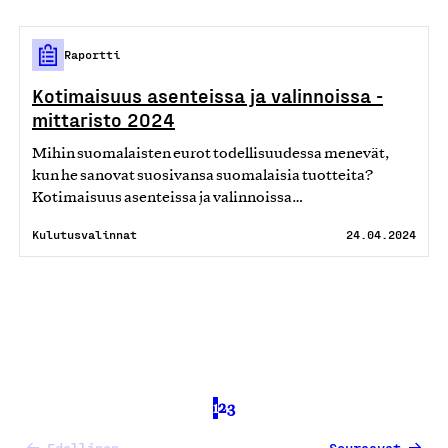
Raportti
Kotimaisuus asenteissa ja valinnoissa -
mittaristo 2024
Mihin suomalaisten eurot todellisuudessa menevät,
kun he sanovat suosivansa suomalaisia tuotteita?
Kotimaisuus asenteissa ja valinnoissa…
Kulutusvalinnat
24.04.2024
1
2
3
Edellinen
Seuraavat