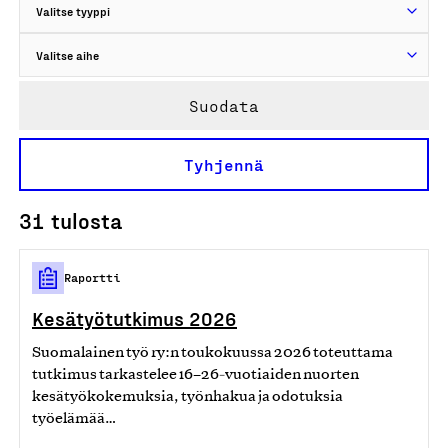
Suodata
Tyhjennä
31 tulosta
Raportti
Kesätyötutkimus 2026
Suomalainen työ ry:n toukokuussa 2026 toteuttama
tutkimus tarkastelee 16–26‑vuotiaiden nuorten
kesätyökokemuksia, työnhakua ja odotuksia
työelämää…