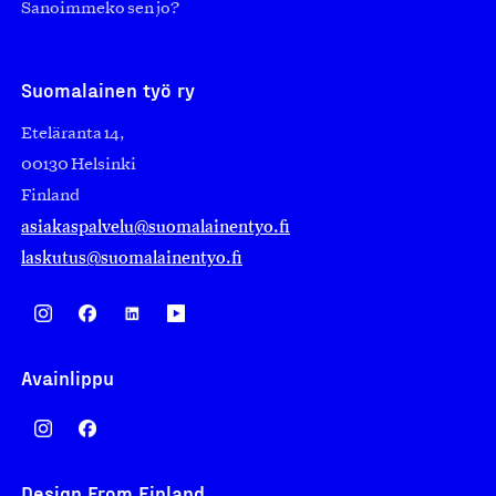
Sanoimmeko sen jo?
Suomalainen työ ry
Eteläranta 14,
00130 Helsinki
Finland
asiakaspalvelu@suomalainentyo.fi
laskutus@suomalainentyo.fi
Avainlippu
Design From Finland