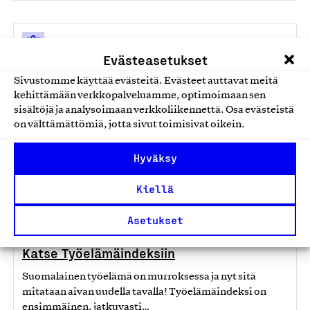
Raportti
Evästeasetukset
Kysely suomalaisten työelämästä –
Sivustomme käyttää evästeitä. Evästeet auttavat meitä
Työelämäindeksi rakentuu (1/3)
kehittämään verkkopalveluamme, optimoimaan sen
sisältöjä ja analysoimaan verkkoliikennettä. Osa evästeistä
Työelämäindeksiin (Q2) liittyvä ensimmäinen
on välttämättömiä, jotta sivut toimisivat oikein.
kyselytutkimus toteutettiin huhtikuussa 2025, ja
siihen vastasi kaiken kaikkiaan 1 065…
Hyväksy
Työ ja työelämä
09.06.2025
Kiellä
Asetukset
Näkökulma
Katse Työelämäindeksiin
Suomalainen työelämä on murroksessa ja nyt sitä
mitataan aivan uudella tavalla! Työelämäindeksi on
ensimmäinen, jatkuvasti…