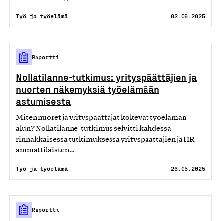
Työ ja työelämä
02.06.2025
Raportti
Nollatilanne-tutkimus: yrityspäättäjien ja
nuorten näkemyksiä työelämään
astumisesta
Miten nuoret ja yrityspäättäjät kokevat työelämän
alun? Nollatilanne-tutkimus selvitti kahdessa
rinnakkaisessa tutkimuksessa yrityspäättäjien ja HR-
ammattilaisten…
Työ ja työelämä
26.05.2025
Raportti