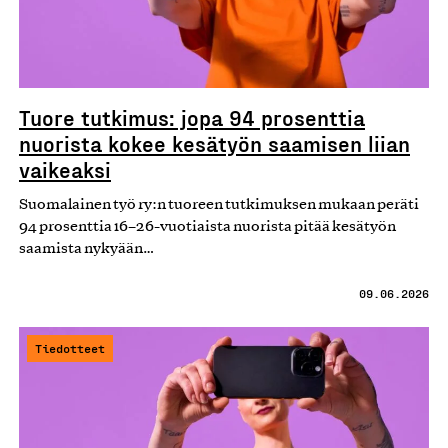
Tuore tutkimus: jopa 94 prosenttia
nuorista kokee kesätyön saamisen liian
vaikeaksi
Suomalainen työ ry:n tuoreen tutkimuksen mukaan peräti
94 prosenttia 16–26-vuotiaista nuorista pitää kesätyön
saamista nykyään…
09.06.2026
Tiedotteet