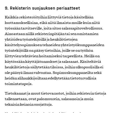
9. Rekisterin suojauksen periaatteet
Kaikkia rekisteröityihin liittyviä tietoja käsitellään
luottamuksellisina, eikä niitä ilmaista muille kuin niitä
työssään tarvitseville, joita sitoo salassapitovelvollisuus.
Ainoastaan niillä rekisterinpitäjän tai sen omistamien
yhtiöiden työntekijöillä ja henkilötietojen
käsittelysopimuksen tehneiden yhteistyökumppaneiden
työntekijöillä on pääsy tietoihin, joille se on työhön
liittyvien tehtävien hoitamiseksi tarpeellista. Heillä on
käytössään käyttäjätunnukset ja salasanat. Käsiteltäviä
henkilötietoja säilytetään tiloissa, joihin ulkopuolisilla ei
ole pääsyä ilman valvontaa. Sopimuskumppaneilta sekä
heidän alihankkijoiltaan edellytetään tietoturvallisia
toimintatapoja.
Tietokannat ja muut tietovarastot, joihin rekisterin tietoja
tallennetaan, ovat palomuurein, salasanoin ja muin
teknisin keinoin suojattuja.