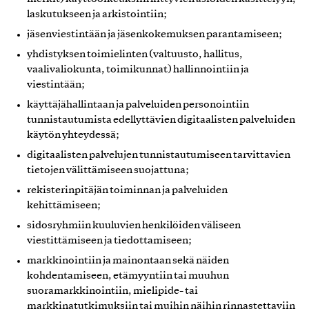
laskutukseen ja arkistointiin;
jäsenviestintään ja jäsenkokemuksen parantamiseen;
yhdistyksen toimielinten (valtuusto, hallitus,
vaalivaliokunta, toimikunnat) hallinnointiin ja
viestintään;
käyttäjähallintaan ja palveluiden personointiin
tunnistautumista edellyttävien digitaalisten palveluiden
käytön yhteydessä;
digitaalisten palvelujen tunnistautumiseen tarvittavien
tietojen välittämiseen suojattuna;
rekisterinpitäjän toiminnan ja palveluiden
kehittämiseen;
sidosryhmiin kuuluvien henkilöiden väliseen
viestittämiseen ja tiedottamiseen;
markkinointiin ja mainontaan sekä näiden
kohdentamiseen, etämyyntiin tai muuhun
suoramarkkinointiin, mielipide- tai
markkinatutkimuksiin tai muihin näihin rinnastettaviin