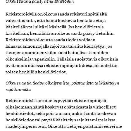
Oikeus saada pääsy henkilötietoihin
Rekisteröidyllä on oikeus saada rekisterinpitäjältä
vahvistus siitä, että häntä koskevia henkilötietoja
käsitellään tai niitä ei käsitellä. Jos henkilötietoja
käsitellään, henkilöllä on oikeus saada pääsy tietoihin.
Rekisteröidyn oikeutta saada tiedot voidaan
lainsäädännön nojalla rajoittaa tai siitä kieltäytyä, jos
tietojen antaminen vaikuttaisi haitallisesti muiden
oikeuksiin ja vapauksiin. Tällaisia suojattavia oikeuksia
ovat muun muassa rekisterinpitäjän liikesalaisuudet tai
toisen henkilön henkilötiedot.
Oikeus vaatia tiedon oikaisemista, poistamista tai käsittelyn
rajoittamista
Rekisteröidyllä on oikeus pyytää rekisterinpitäjää
oikaisemaan häntä koskevat epätarkasta ja virheelliset
henkilötiedot, sekä poistamaan jonkin häntä koskevan
henkilötiedon tai pyytää käsittelyn rajoittamista laissa
säädetyin perustein. Oikeutta tietojen poistamiseen ei ole