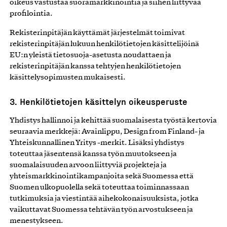
oikeus vastustaa suoramarkkinointia ja siihen liittyvää
profilointia.
Rekisterinpitäjän käyttämät järjestelmät toimivat
rekisterinpitäjän lukuun henkilötietojen käsittelijöinä
EU:n yleistä tietosuoja-asetusta noudattaen ja
rekisterinpitäjän kanssa tehtyjen henkilötietojen
käsittelysopimusten mukaisesti.
3. Henkilötietojen käsittelyn oikeusperuste
Yhdistys hallinnoi ja kehittää suomalaisesta työstä kertovia
seuraavia merkkejä: Avainlippu, Design from Finland- ja
Yhteiskunnallinen Yritys -merkit. Lisäksi yhdistys
toteuttaa jäsentensä kanssa työn muutokseen ja
suomalaisuuden arvoon liittyviä projekteja ja
yhteismarkkinointikampanjoita sekä Suomessa että
Suomen ulkopuolella sekä toteuttaa toiminnassaan
tutkimuksia ja viestintää aihekokonaisuuksista, jotka
vaikuttavat Suomessa tehtävän työn arvostukseen ja
menestykseen.