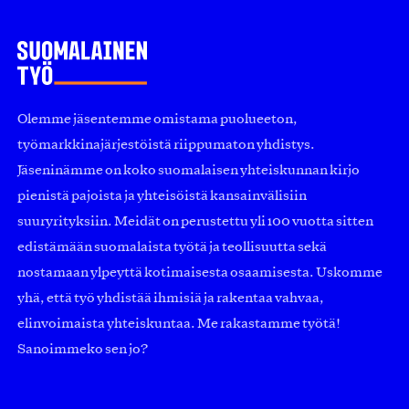
Olemme jäsentemme omistama puolueeton,
työmarkkinajärjestöistä riippumaton yhdistys.
Jäseninämme on koko suomalaisen yhteiskunnan kirjo
pienistä pajoista ja yhteisöistä kansainvälisiin
suuryrityksiin. Meidät on perustettu yli 100 vuotta sitten
edistämään suomalaista työtä ja teollisuutta sekä
nostamaan ylpeyttä kotimaisesta osaamisesta. Uskomme
yhä, että työ yhdistää ihmisiä ja rakentaa vahvaa,
elinvoimaista yhteiskuntaa. Me rakastamme työtä!
Sanoimmeko sen jo?