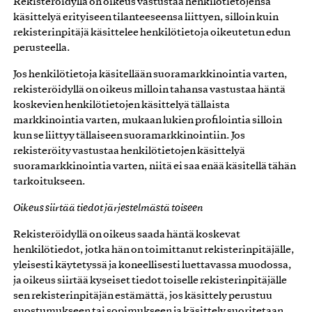
Rekisteröidyllä on oikeus vastustaa henkilötietojensa
käsittelyä erityiseen tilanteeseensa liittyen, silloin kuin
rekisterinpitäjä käsittelee henkilötietoja oikeutetun edun
perusteella.
Jos henkilötietoja käsitellään suoramarkkinointia varten,
rekisteröidyllä on oikeus milloin tahansa vastustaa häntä
koskevien henkilötietojen käsittelyä tällaista
markkinointia varten, mukaan lukien profilointia silloin
kun se liittyy tällaiseen suoramarkkinointiin. Jos
rekisteröity vastustaa henkilötietojen käsittelyä
suoramarkkinointia varten, niitä ei saa enää käsitellä tähän
tarkoitukseen.
Oikeus siirtää tiedot järjestelmästä toiseen
Rekisteröidyllä on oikeus saada häntä koskevat
henkilötiedot, jotka hän on toimittanut rekisterinpitäjälle,
yleisesti käytetyssä ja koneellisesti luettavassa muodossa,
ja oikeus siirtää kyseiset tiedot toiselle rekisterinpitäjälle
sen rekisterinpitäjän estämättä, jos käsittely perustuu
suostumukseen tai sopimukseen ja käsittely suoritetaan