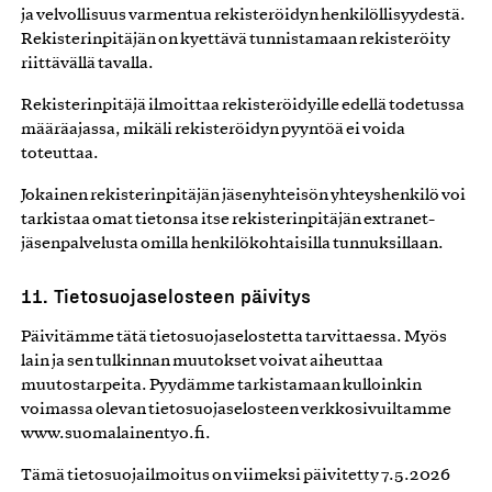
ja velvollisuus varmentua rekisteröidyn henkilöllisyydestä.
Rekisterinpitäjän on kyettävä tunnistamaan rekisteröity
riittävällä tavalla.
Rekisterinpitäjä ilmoittaa rekisteröidyille edellä todetussa
määräajassa, mikäli rekisteröidyn pyyntöä ei voida
toteuttaa.
Jokainen rekisterinpitäjän jäsenyhteisön yhteyshenkilö voi
tarkistaa omat tietonsa itse rekisterinpitäjän extranet-
jäsenpalvelusta omilla henkilökohtaisilla tunnuksillaan.
11. Tietosuojaselosteen päivitys
Päivitämme tätä tietosuojaselostetta tarvittaessa. Myös
lain ja sen tulkinnan muutokset voivat aiheuttaa
muutostarpeita. Pyydämme tarkistamaan kulloinkin
voimassa olevan tietosuojaselosteen verkkosivuiltamme
www.suomalainentyo.fi.
Tämä tietosuojailmoitus on viimeksi päivitetty 7.5.2026