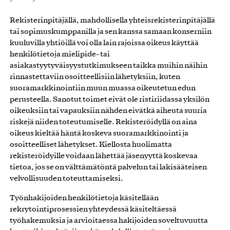
Rekisterinpitäjällä, mahdollisella yhteisrekisterinpitäjällä
tai sopimuskumppanilla ja sen kanssa samaan konserniin
kuuluvilla yhtiöillä voi olla lain rajoissa oikeus käyttää
henkilötietoja mielipide- tai
asiakastyytyväisyystutkimukseen taikka muihin näihin
rinnastettaviin osoitteellisiin lähetyksiin, kuten
suoramarkkinointiin muun muassa oikeutetun edun
perusteella. Sanotut toimet eivät ole ristiriidassa yksilön
oikeuksiin tai vapauksiin nähden eivätkä aiheuta suuria
riskejä niiden toteutumiselle. Rekisteröidyllä on aina
oikeus kieltää häntä koskeva suoramarkkinointi ja
osoitteelliset lähetykset. Kiellosta huolimatta
rekisteröidyille voidaan lähettää jäsenyyttä koskevaa
tietoa, jos se on välttämätöntä palvelun tai lakisääteisen
velvollisuuden toteuttamiseksi.
Työnhakijoiden henkilötietoja käsitellään
rekrytointiprosessien yhteydessä käsiteltäessä
työhakemuksia ja arvioitaessa hakijoiden soveltuvuutta