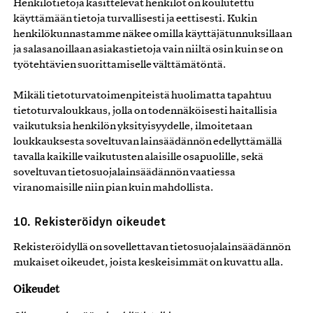
Henkilötietoja käsittelevät henkilöt on koulutettu
käyttämään tietoja turvallisesti ja eettisesti. Kukin
henkilökunnastamme näkee omilla käyttäjätunnuksillaan
ja salasanoillaan asiakastietoja vain niiltä osin kuin se on
työtehtävien suorittamiselle välttämätöntä.
Mikäli tietoturvatoimenpiteistä huolimatta tapahtuu
tietoturvaloukkaus, jolla on todennäköisesti haitallisia
vaikutuksia henkilön yksityisyydelle, ilmoitetaan
loukkauksesta soveltuvan lainsäädännön edellyttämällä
tavalla kaikille vaikutusten alaisille osapuolille, sekä
soveltuvan tietosuojalainsäädännön vaatiessa
viranomaisille niin pian kuin mahdollista.
10. Rekisteröidyn oikeudet
Rekisteröidyllä on sovellettavan tietosuojalainsäädännön
mukaiset oikeudet, joista keskeisimmät on kuvattu alla.
Oikeudet