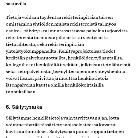
saatavilla.
Tietoja voidaan täydentää rekisterinpitäjän tai sen
omistamien yhtiöiden muista rekistereistä tai myös
osoite-, päivitys- tai muuta vastaavaa palvelua tarjoavista
rekistereistä tai muista julkisista tai yksityisistä
tietolähteistä, sekä rekisterinpitäjän
yhteistyökumppaneilta. Kehitysprojekteissa tiedot
kerätään palveluntuottajilta, henkilöiden työnantajilta,
kollegoilta tai henkilöiltä itseltään, julkisista tietolähteistä
sekä tietopalveluista. Jäsenyhteisöjemme yhteyshenkilöt
voivat lisäksi päivittää ja muuttaa henkilötietoja
jäsenpalvelun kautta omilla henkilökohtaisilla
tunnuksillaan.
6. Säilytysaika
Säilytämme henkilötietoja vain tarvittavan ajan, jotta
voimme täyttää tässä tietosuojaselosteessa kuvatut
käyttötarkoitukset. Säilytysajan pituus riippuu tietojen