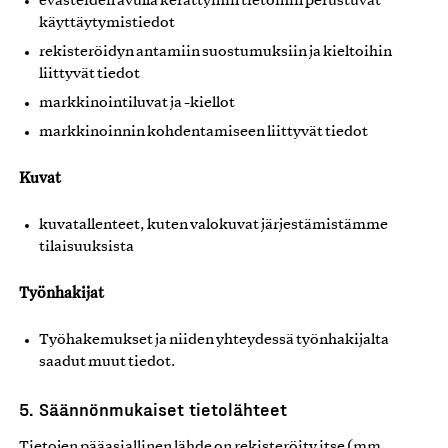
evästeiden avulla kerättyihin tietoihin perustuvat
käyttäytymistiedot
rekisteröidyn antamiin suostumuksiin ja kieltoihin
liittyvät tiedot
markkinointiluvat ja -kiellot
markkinoinnin kohdentamiseen liittyvät tiedot
Kuvat
kuvatallenteet, kuten valokuvat järjestämistämme
tilaisuuksista
Työnhakijat
Työhakemukset ja niiden yhteydessä työnhakijalta
saadut muut tiedot.
5. Säännönmukaiset tietolähteet
Tietojen pääasiallinen lähde on rekisteröity itse (mm.