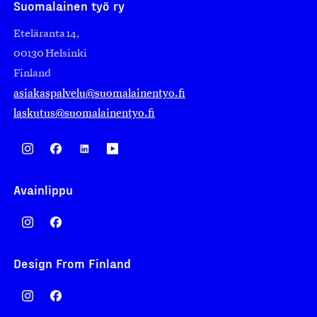
Suomalainen työ ry
Eteläranta 14,
00130 Helsinki
Finland
asiakaspalvelu@suomalainentyo.fi
laskutus@suomalainentyo.fi
Avainlippu
Design From Finland