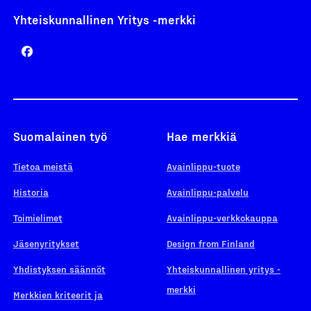
Yhteiskunnallinen Yritys -merkki
Suomalainen työ
Hae merkkiä
Tietoa meistä
Avainlippu-tuote
Historia
Avainlippu-palvelu
Toimielimet
Avainlippu-verkkokauppa
Jäsenyritykset
Design from Finland
Yhdistyksen säännöt
Yhteiskunnallinen yritys -
merkki
Merkkien kriteerit ja