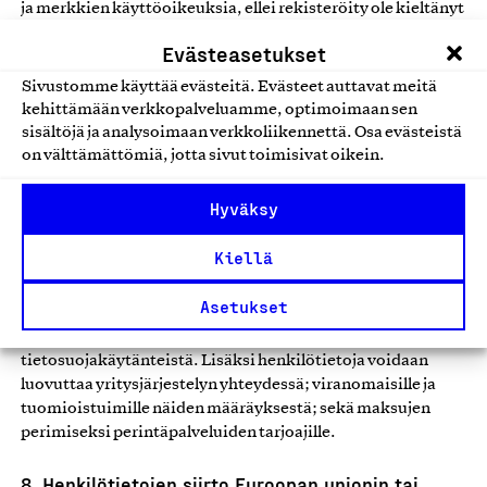
ja merkkien käyttöoikeuksia, ellei rekisteröity ole kieltänyt
tietojensa tällaista luovuttamista.
Evästeasetukset
Jos tietoja siirretään tai luovutetaan rekisterinpitäjän tai
Sivustomme käyttää evästeitä. Evästeet auttavat meitä
sen omistamien yhtiöiden ulkopuolelle, rekisterinpitäjä
kehittämään verkkopalveluamme, optimoimaan sen
huolehtii sopimusjärjestelyin riittävästä tietosuojan
sisältöjä ja analysoimaan verkkoliikennettä. Osa evästeistä
tasosta lainsäädännön edellyttämällä tavalla.
on välttämättömiä, jotta sivut toimisivat oikein.
Rekisterinpitäjän puolesta henkilötietoja voivat käsitellä
esimerkiksi luotettavat palveluntarjoajat, joiden kanssa
Hyväksy
rekisterinpitäjä on tehnyt asianmukaiset sopimukset
sovellettavan tietosuojalainsäädännön noudattamisen
Kiellä
varmistamiseksi. Tällaisia palveluntarjoajia ovat
esimerkiksi IT-palveluntarjoajat ja
Asetukset
markkinointipalveluntarjoajat tarjoajat. Lisätietoja on
saatavilla aina kunkin palveluntarjoajan
tietosuojakäytänteistä. Lisäksi henkilötietoja voidaan
luovuttaa yritysjärjestelyn yhteydessä; viranomaisille ja
tuomioistuimille näiden määräyksestä; sekä maksujen
perimiseksi perintäpalveluiden tarjoajille.
8. Henkilötietojen siirto Euroopan unionin tai