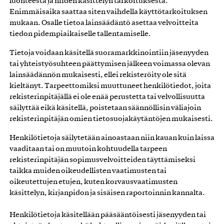
luonteesta ja niiden käsittelyn tarkoituksesta.
Enimmäisaika saattaa siten vaihdella käyttötarkoituksen
mukaan. Osalle tietoa lainsäädäntö asettaa velvoitteita
tiedon pidempiaikaiselle tallentamiselle.
Tietoja voidaan käsitellä suoramarkkinointiin jäsenyyden
tai yhteistyösuhteen päättymisen jälkeen voimassa olevan
lainsäädännön mukaisesti, ellei rekisteröity ole sitä
kieltänyt. Tarpeettomiksi muuttuneet henkilötiedot, joita
rekisterinpitäjällä ei ole enää perustetta tai velvollisuutta
säilyttää eikä käsitellä, poistetaan säännöllisin väliajoin
rekisterinpitäjän omien tietosuojakäytäntöjen mukaisesti.
Henkilötietoja säilytetään ainoastaan niin kauan kuin laissa
vaaditaan tai on muutoin kohtuudella tarpeen
rekisterinpitäjän sopimusvelvoitteiden täyttämiseksi
taikka muiden oikeudellisten vaatimusten tai
oikeutettujen etujen, kuten korvausvaatimusten
käsittelyn, kirjanpidon ja sisäisen raportoinnin kannalta.
Henkilötietoja käsitellään pääsääntöisesti jäsenyyden tai