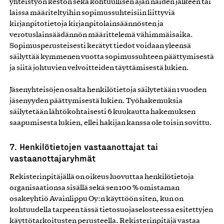
yhteistyön keston sekä kohtuullisen ajan näiden jälkeen tai
laissa määriteltyihin sopimussuhteisiin liittyviä
kirjanpitotietoja kirjanpitolainsäännösten ja
verotuslainsäädännön määrittelemä vähimmäisaika.
Sopimusperusteisesti kerätyt tiedot voidaan yleensä
säilyttää kymmenen vuotta sopimussuhteen päättymisestä
ja siitä johtuvien velvoitteiden täyttämisestä lukien.
Jäsenyhteisöjen osalta henkilötietoja säilytetään 1 vuoden
jäsenyyden päättymisestä lukien. Työhakemuksia
säilytetään lähtökohtaisesti 6 kuukautta hakemuksen
saapumisesta lukien, ellei hakijan kanssa ole toisin sovittu.
7. Henkilötietojen vastaanottajat tai
vastaanottajaryhmät
Rekisterinpitäjällä on oikeus luovuttaa henkilötietoja
organisaationsa sisällä sekä sen 100 % omistaman
osakeyhtiö Avainlippu Oy:n käyttöön siten, kun on
kohtuudella tarpeen tässä tietosuojaselosteessa esitettyjen
käyttötarkoitusten perusteella. Rekisterinpitäjä vastaa