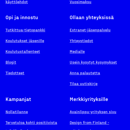
käyttöehdot
Vuosimaksu
Opi ja innostu
Ollaan yhteyksissä
Tutkittua-tietopankki
Extranet-jäsenpalvelu
Koulutukset jäsenille
Yhteystiedot
Koulutustallenteet
Medialle
Blogit
Usein kysytyt kysymykset
Tiedotteet
Anna palautetta
Tilaa uutiskirje
Kampanjat
Merkkiyrityksille
Nollatilanne
Avainlippu-yrityksen sivu
Tervetuloa kohti positiivista
Design from Finland -