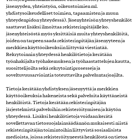
jäsenyyden, yhteistyön, oikeustoimien ml.
yhdistysoikeudelliset toimien, tapaamisten ja muun
yhteydenpidon yhteydessä). Jäsenyhteisön yhteyshenkilöt
saattavat lisäksi ilmoittaa rekisterinpitäjälle ko.
jäsenyhteisöstä myös yksittäisiä muita yhteyshenkilöitä,
joiden on tarpeen saada rekisterinpitäjän jäsenyyteen ja
merkkien käyttöoikeuksiin liittyvää viestintää.
Rekrytoinnin yhteydessä henkilötietoja kerätään
työnhakijalta työhakemuksen ja työhaastattelujen kautta,
suosittelijoilta sekä rekrytointiprosesseja ja
soveltuvuusarviointia toteuttavilta palveluntarjoajilta.
Tietoja kerätään yhdistyksen jäsenyyttä ja merkkien
käyttöoikeuksia hakeneista sekä palveluita käyttäneistä
henkilöistä. Tietoja kerätään rekisterinpitäjän
järjestelmistä palveluihin rekisteröitymisen ja käytön
yhteydessä. Lisäksi henkilötietoja voidaan kerätä
sovellettavan tietosuojalainsäädännön mukaisesti niistä
rekisterinpitäjän toimintoihin liittyvistä sosiaalisista
medioista, joissa rekisteröityneestä henkilöstä on tietoa