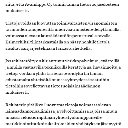
siitä, että Avainlippu Oy toimii tämän tietosuojaselosteen
mukaisesti.
Tietoja voidaan luovuttaa toimivaltaisten viranomaisten
tai muiden tahojen esittämien vaatimusten edellyttämällä,
voimassa olevaan lainsäädäntöön perustuvalla tavalla.
Esimerkiksi tilintarkastajalla on pääsy henkilötietoja
sisältävään järjestelmään tarkastushetkellä.
Jos rekisteröity on kirjautunut verkkopalveluun, evästeillä
ja muilla vastaavilla tekniikoilla kerättyjä ns. havainnoituja
tietoja voidaan yhdistää rekisteröidyltä tai tämän
edustamalta yhteisöltä muussa yhteydessä saatuihin
tietoihin sovellettavan tietosuojalainsäädännön
mukaisesti.
Rekisterinpitäjä voi luovuttaa tietoja voimassaolevan
lainsäädännön sallimissa ja velvoittamissa rajoissa muun
muassa rekisterinpitäjän yhteistyökumppaneille
markkinointitarkoituksiin koskien yhdistyksen jäsenyyttä