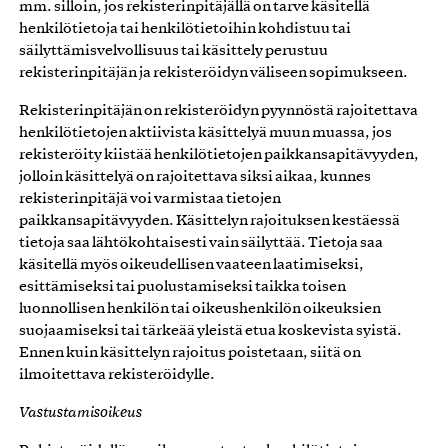
mm. silloin, jos rekisterinpitäjällä on tarve käsitellä
henkilötietoja tai henkilötietoihin kohdistuu tai
säilyttämisvelvollisuus tai käsittely perustuu
rekisterinpitäjän ja rekisteröidyn väliseen sopimukseen.
Rekisterinpitäjän on rekisteröidyn pyynnöstä rajoitettava
henkilötietojen aktiivista käsittelyä muun muassa, jos
rekisteröity kiistää henkilötietojen paikkansapitävyyden,
jolloin käsittelyä on rajoitettava siksi aikaa, kunnes
rekisterinpitäjä voi varmistaa tietojen
paikkansapitävyyden. Käsittelyn rajoituksen kestäessä
tietoja saa lähtökohtaisesti vain säilyttää. Tietoja saa
käsitellä myös oikeudellisen vaateen laatimiseksi,
esittämiseksi tai puolustamiseksi taikka toisen
luonnollisen henkilön tai oikeushenkilön oikeuksien
suojaamiseksi tai tärkeää yleistä etua koskevista syistä.
Ennen kuin käsittelyn rajoitus poistetaan, siitä on
ilmoitettava rekisteröidylle.
Vastustamisoikeus