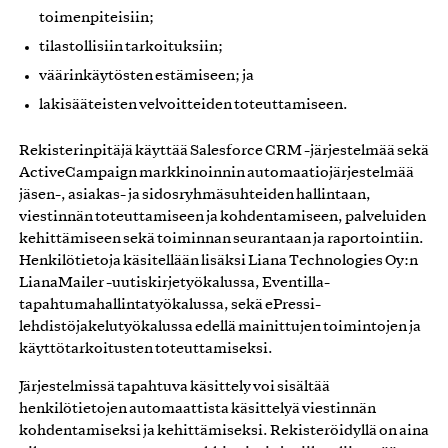
toimenpiteisiin;
tilastollisiin tarkoituksiin;
väärinkäytösten estämiseen; ja
lakisääteisten velvoitteiden toteuttamiseen.
Rekisterinpitäjä käyttää Salesforce CRM -järjestelmää sekä
ActiveCampaign markkinoinnin automaatiojärjestelmää
jäsen-, asiakas- ja sidosryhmäsuhteiden hallintaan,
viestinnän toteuttamiseen ja kohdentamiseen, palveluiden
kehittämiseen sekä toiminnan seurantaan ja raportointiin.
Henkilötietoja käsitellään lisäksi Liana Technologies Oy:n
LianaMailer -uutiskirjetyökalussa, Eventilla-
tapahtumahallintatyökalussa, sekä ePressi-
lehdistöjakelutyökalussa edellä mainittujen toimintojen ja
käyttötarkoitusten toteuttamiseksi.
Järjestelmissä tapahtuva käsittely voi sisältää
henkilötietojen automaattista käsittelyä viestinnän
kohdentamiseksi ja kehittämiseksi. Rekisteröidyllä on aina