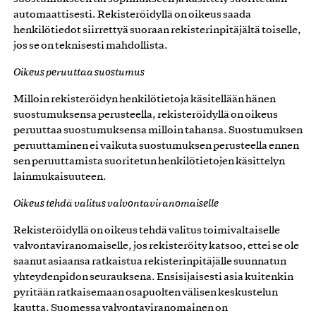
automaattisesti. Rekisteröidyllä on oikeus saada
henkilötiedot siirrettyä suoraan rekisterinpitäjältä toiselle,
jos se on teknisesti mahdollista.
Oikeus peruuttaa suostumus
Milloin rekisteröidyn henkilötietoja käsitellään hänen
suostumuksensa perusteella, rekisteröidyllä on oikeus
peruuttaa suostumuksensa milloin tahansa. Suostumuksen
peruuttaminen ei vaikuta suostumuksen perusteella ennen
sen peruuttamista suoritetun henkilötietojen käsittelyn
lainmukaisuuteen.
Oikeus tehdä valitus valvontaviranomaiselle
Rekisteröidyllä on oikeus tehdä valitus toimivaltaiselle
valvontaviranomaiselle, jos rekisteröity katsoo, ettei se ole
saanut asiaansa ratkaistua rekisterinpitäjälle suunnatun
yhteydenpidon seurauksena. Ensisijaisesti asia kuitenkin
pyritään ratkaisemaan osapuolten välisen keskustelun
kautta. Suomessa valvontaviranomainen on