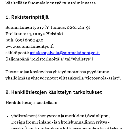
käsitellään Suomalainen työ ry:n toiminnassa.
1. Rekisterinpitäjä
Suomalainen työ ry (Y-tunnus: 0201524-9)
Eteläranta 14, 00130 Helsinki
puh. (09) 6962 430
www.suomalainentyo.fi
sähköposti:
asiakaspalvelu@suomalainentyo.fi
(jäljempänä ”rekisterinpitäjä” tai ”yhdistys”)
Tietosuojaa koskevissa yhteydenotoissa pyydämme
yksilöimään yhteydenotot viittauksella ”tietosuoja-asiat”.
2. Henkilötietojen käsittelyn tarkoitukset
Henkilötietoja käsitellään
yhdistyksen jäsenyyteen ja merkkien (Avainlippu,
Design from Finland- ja Yhteiskunnallinen Yritys -
merkit) käyttöoikeuksiin liittyvien asioiden käsittelyyn,