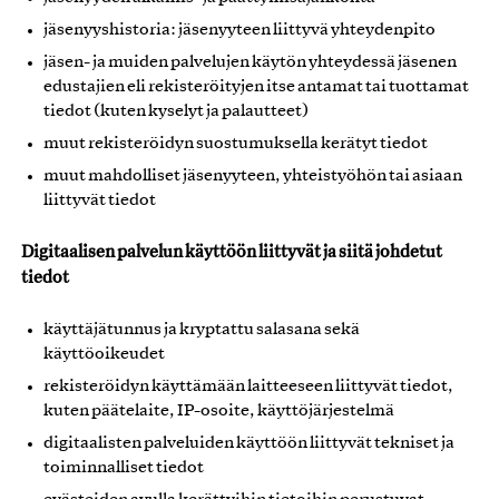
jäsenyyshistoria: jäsenyyteen liittyvä yhteydenpito
jäsen- ja muiden palvelujen käytön yhteydessä jäsenen
edustajien eli rekisteröityjen itse antamat tai tuottamat
tiedot (kuten kyselyt ja palautteet)
muut rekisteröidyn suostumuksella kerätyt tiedot
muut mahdolliset jäsenyyteen, yhteistyöhön tai asiaan
liittyvät tiedot
Digitaalisen palvelun käyttöön liittyvät ja siitä johdetut
tiedot
käyttäjätunnus ja kryptattu salasana sekä
käyttöoikeudet
rekisteröidyn käyttämään laitteeseen liittyvät tiedot,
kuten päätelaite, IP-osoite, käyttöjärjestelmä
digitaalisten palveluiden käyttöön liittyvät tekniset ja
toiminnalliset tiedot