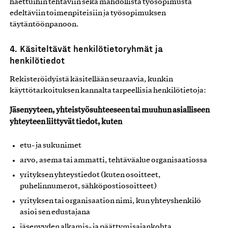
haettuihin tehtäviin sekä mahdollista työsopimusta
edeltäviin toimenpiteisiin ja työsopimuksen
täytäntöönpanoon.
4. Käsiteltävät henkilötietoryhmät ja
henkilötiedot
Rekisteröidyistä käsitellään seuraavia, kunkin
käyttötarkoituksen kannalta tarpeellisia henkilötietoja:
Jäsenyyteen, yhteistyösuhteeseen tai muuhun asialliseen
yhteyteen liittyvät tiedot, kuten
etu- ja sukunimet
arvo, asema tai ammatti, tehtäväalue organisaatiossa
yrityksen yhteystiedot (kuten osoitteet,
puhelinnumerot, sähköpostiosoitteet)
yrityksen tai organisaation nimi, kun yhteyshenkilö
asioi sen edustajana
jäsenyyden alkamis- ja päättymisajankohta