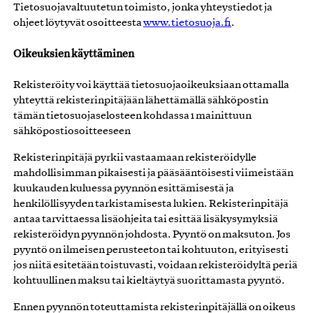
Tietosuojavaltuutetun toimisto, jonka yhteystiedot ja
ohjeet löytyvät osoitteesta
www.tietosuoja.fi
.
Oikeuksien käyttäminen
Rekisteröity voi käyttää tietosuojaoikeuksiaan ottamalla
yhteyttä rekisterinpitäjään lähettämällä sähköpostin
tämän tietosuojaselosteen kohdassa 1 mainittuun
sähköpostiosoitteeseen
Rekisterinpitäjä pyrkii vastaamaan rekisteröidylle
mahdollisimman pikaisesti ja pääsääntöisesti viimeistään
kuukauden kuluessa pyynnön esittämisestä ja
henkilöllisyyden tarkistamisesta lukien. Rekisterinpitäjä
antaa tarvittaessa lisäohjeita tai esittää lisäkysymyksiä
rekisteröidyn pyynnön johdosta. Pyyntö on maksuton. Jos
pyyntö on ilmeisen perusteeton tai kohtuuton, erityisesti
jos niitä esitetään toistuvasti, voidaan rekisteröidyltä periä
kohtuullinen maksu tai kieltäytyä suorittamasta pyyntö.
Ennen pyynnön toteuttamista rekisterinpitäjällä on oikeus