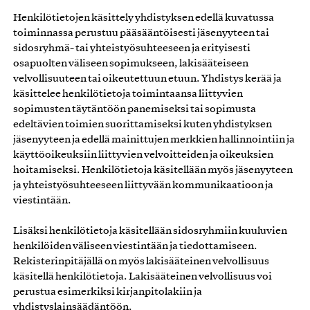
Henkilötietojen käsittely yhdistyksen edellä kuvatussa
toiminnassa perustuu pääsääntöisesti jäsenyyteen tai
sidosryhmä- tai yhteistyösuhteeseen ja erityisesti
osapuolten väliseen sopimukseen, lakisääteiseen
velvollisuuteen tai oikeutettuun etuun. Yhdistys kerää ja
käsittelee henkilötietoja toimintaansa liittyvien
sopimusten täytäntöön panemiseksi tai sopimusta
edeltävien toimien suorittamiseksi kuten yhdistyksen
jäsenyyteen ja edellä mainittujen merkkien hallinnointiin ja
käyttöoikeuksiin liittyvien velvoitteiden ja oikeuksien
hoitamiseksi. Henkilötietoja käsitellään myös jäsenyyteen
ja yhteistyösuhteeseen liittyvään kommunikaatioon ja
viestintään.
Lisäksi henkilötietoja käsitellään sidosryhmiin kuuluvien
henkilöiden väliseen viestintään ja tiedottamiseen.
Rekisterinpitäjällä on myös lakisääteinen velvollisuus
käsitellä henkilötietoja. Lakisääteinen velvollisuus voi
perustua esimerkiksi kirjanpitolakiin ja
yhdistyslainsäädäntöön.