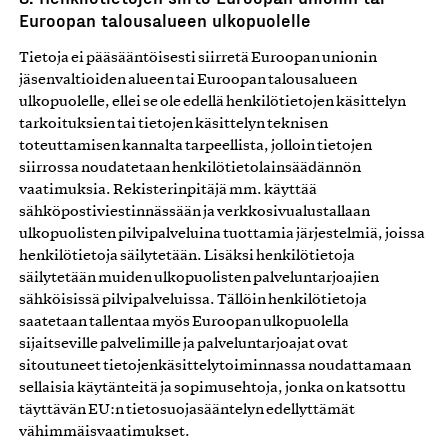
Euroopan talousalueen ulkopuolelle
Tietoja ei pääsääntöisesti siirretä Euroopan unionin
jäsenvaltioiden alueen tai Euroopan talousalueen
ulkopuolelle, ellei se ole edellä henkilötietojen käsittelyn
tarkoituksien tai tietojen käsittelyn teknisen
toteuttamisen kannalta tarpeellista, jolloin tietojen
siirrossa noudatetaan henkilötietolainsäädännön
vaatimuksia. Rekisterinpitäjä mm. käyttää
sähköpostiviestinnässään ja verkkosivualustallaan
ulkopuolisten pilvipalveluina tuottamia järjestelmiä, joissa
henkilötietoja säilytetään. Lisäksi henkilötietoja
säilytetään muiden ulkopuolisten palveluntarjoajien
sähköisissä pilvipalveluissa. Tällöin henkilötietoja
saatetaan tallentaa myös Euroopan ulkopuolella
sijaitseville palvelimille ja palveluntarjoajat ovat
sitoutuneet tietojenkäsittelytoiminnassa noudattamaan
sellaisia käytänteitä ja sopimusehtoja, jonka on katsottu
täyttävän EU:n tietosuojasääntelyn edellyttämät
vähimmäisvaatimukset.