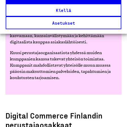
Kiellä
Digital Commerce Finland rakentaa suoraa jatkumoa
Business Finlandin eCom Growth (2016–2018) ja
Asetukset
Experience Commerce Finland (2019–2023)
ohjelmille, jotka ovat auttaneet yli 500 yritystä
kasvamaan, kansainvälistymään ja kehittämään
digitaalista kauppaa asiakaslähtöisesti.
Kuusi perustajaorganisaatiota yhdessä muiden
kumppanien kanssa tukevat yhteisön toimintaa.
Kumppanit mahdollistavat yhteisölle muun muassa
pääosin maksuttomien palveluiden, tapahtumien ja
koulutusten tarjoamisen.
Digital Commerce Finlandin
perustajaosakkaat