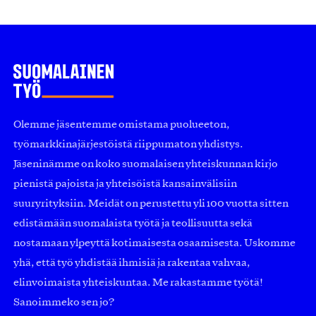
Olemme jäsentemme omistama puolueeton,
työmarkkinajärjestöistä riippumaton yhdistys.
Jäseninämme on koko suomalaisen yhteiskunnan kirjo
pienistä pajoista ja yhteisöistä kansainvälisiin
suuryrityksiin. Meidät on perustettu yli 100 vuotta sitten
edistämään suomalaista työtä ja teollisuutta sekä
nostamaan ylpeyttä kotimaisesta osaamisesta. Uskomme
yhä, että työ yhdistää ihmisiä ja rakentaa vahvaa,
elinvoimaista yhteiskuntaa. Me rakastamme työtä!
Sanoimmeko sen jo?