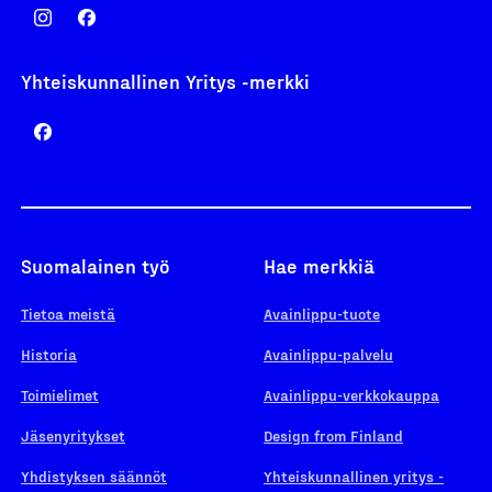
Yhteiskunnallinen Yritys -merkki
Suomalainen työ
Hae merkkiä
Tietoa meistä
Avainlippu-tuote
Historia
Avainlippu-palvelu
Toimielimet
Avainlippu-verkkokauppa
Jäsenyritykset
Design from Finland
Yhdistyksen säännöt
Yhteiskunnallinen yritys -