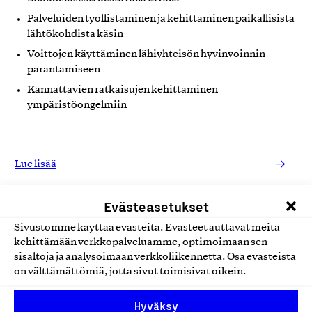
Palveluiden työllistäminen ja kehittäminen paikallisista
lähtökohdista käsin
Voittojen käyttäminen lähiyhteisön hyvinvoinnin
parantamiseen
Kannattavien ratkaisujen kehittäminen
ympäristöongelmiin
Lue lisää
Evästeasetukset
Sivustomme käyttää evästeitä. Evästeet auttavat meitä
kehittämään verkkopalveluamme, optimoimaan sen
Kumppanit mahdollistavat
sisältöjä ja analysoimaan verkkoliikennettä. Osa evästeistä
on välttämättömiä, jotta sivut toimisivat oikein.
Digital Commerce Finlandin
toiminnan
Hyväksy