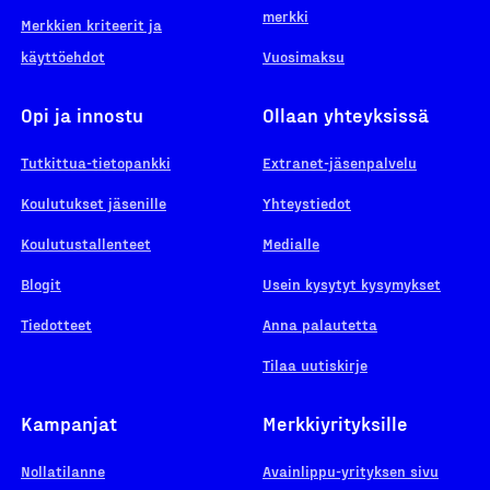
merkki
Merkkien kriteerit ja
käyttöehdot
Vuosimaksu
Opi ja innostu
Ollaan yhteyksissä
Tutkittua-tietopankki
Extranet-jäsenpalvelu
Koulutukset jäsenille
Yhteystiedot
Koulutustallenteet
Medialle
Blogit
Usein kysytyt kysymykset
Tiedotteet
Anna palautetta
Tilaa uutiskirje
Kampanjat
Merkkiyrityksille
Nollatilanne
Avainlippu-yrityksen sivu