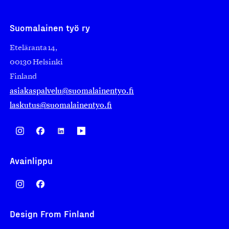
Suomalainen työ ry
Eteläranta 14,
00130 Helsinki
Finland
asiakaspalvelu@suomalainentyo.fi
laskutus@suomalainentyo.fi
Avainlippu
Design From Finland