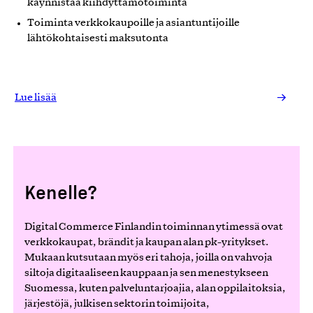
käynnistää kiihdyttämötoiminta
Toiminta verkkokaupoille ja asiantuntijoille
lähtökohtaisesti maksutonta
Lue lisää
Kenelle?
Digital Commerce Finlandin toiminnan ytimessä ovat
verkkokaupat, brändit ja kaupan alan pk-yritykset.
Mukaan kutsutaan myös eri tahoja, joilla on vahvoja
siltoja digitaaliseen kauppaan ja sen menestykseen
Suomessa, kuten palveluntarjoajia, alan oppilaitoksia,
järjestöjä, julkisen sektorin toimijoita,