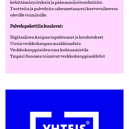
kehittämisyrityksiä ja pääomasijoitusyhtiöitä.
Tuotteita ja palveluita rakennetaan eri kasvuvaiheessa
oleville toimijoille.
Palvelupakettiin kuuluvat:
Digitaalisen kaupan tapahtumat ja koulutukset
Uusin verkkokaupan markkinadata
Verkkokauppiaiden oma kohtaamistila
Ympäri Suomea toimivat verkkokauppiasklubit