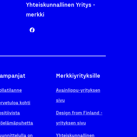
Yhteiskunnallinen Yritys -
merkki
ampanjat
Merkkiyrityksille
ollatilanne
Avainlippu-yrityksen
sivu
ervetuloa kohti
ositiivista
Design from Finland -
yöelämäpuhetta
yrityksen sivu
uunnittelulla on
Yhteiskunnallinen