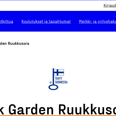
Kirjau
utkittua
Koulutukset ja tapahtumat
Merkki- ja yrityshak
rden Ruukkusora
k Garden Ruukkus