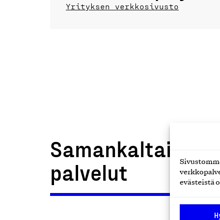
Yrityksen verkkosivusto
Samankaltaiset t
Sivustomme 
palvelut
verkkopalve
evästeistä o
H