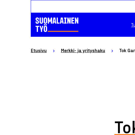
T
Etusivu
Merkki- ja yrityshaku
Tok Ga
To