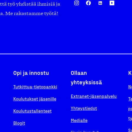
ä työ yhdistää ihmisiä ja
aa. Me rakastamme työtä!
Opi ja innostu
Ollaan
K
yhteyksissä
Tutkittua-tietopankki
N
Extranet-jäsenpalvelu
Koulutukset jäsenille
T
Yhteystiedot
p
Koulutustallenteet
t
Medialle
Blogit
S