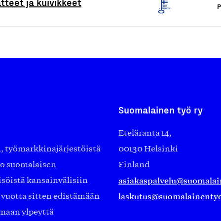
tteet ja kuivikkeet
P
Suomalainen työ ry
Eteläranta 14,
työmarkkinajärjestöistä
00130 Helsinki
ko suomalaisen
Finland
asiakaspalvelu@suomalai
isöistä kansainvälisiin
laskutus@suomalainentyo
0 vuotta sitten edistämään
amaan ylpeyttä