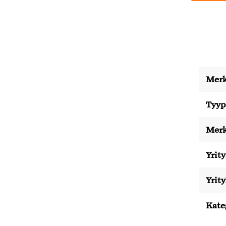
Merk
Tyyp
Merk
Yrity
Yrit
Kate