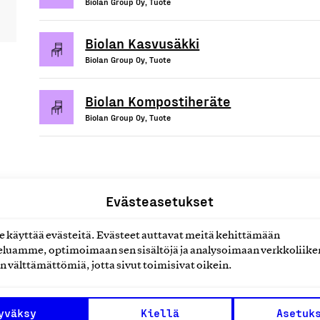
Biolan Group Oy, Tuote
Biolan Kasvusäkki
Biolan Group Oy, Tuote
Biolan Kompostiheräte
Biolan Group Oy, Tuote
Evästeasetukset
uotteet tai
käyttää evästeitä. Evästeet auttavat meitä kehittämään
luamme, optimoimaan sen sisältöjä ja analysoimaan verkkoliike
n välttämättömiä, jotta sivut toimisivat oikein.
yväksy
Kiellä
Asetuk