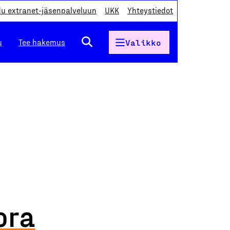
du extranet-jäsenpalveluun
UKK
Yhteystiedot
u
Tee hakemus
Valikko
ora