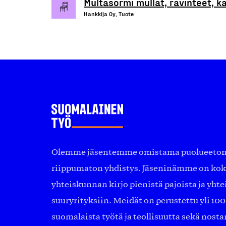
Multasormi mullat, ravinteet, ka
Hankkija Oy, Tuote
Olemme jäsentemme omistama puolueeton, 
riippumaton yhdistys. Jäseninämme on ko
yhteiskunnan kirjo pienistä pajoista ja yhte
suuryrityksiin. Meidät on perustettu yli 10
suomalaista työtä ja teollisuutta sekä nost