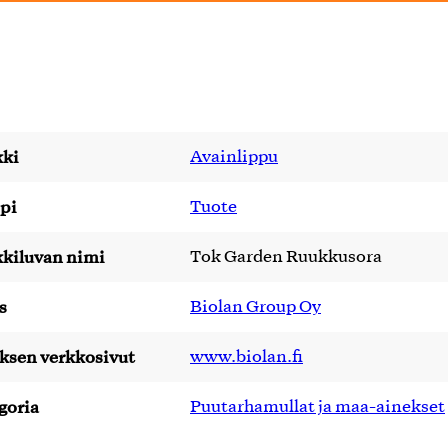
ki
Avainlippu
pi
Tuote
kiluvan nimi
Tok Garden Ruukkusora
s
Biolan Group Oy
yksen verkkosivut
www.biolan.fi
goria
Puutarhamullat ja maa-ainekset