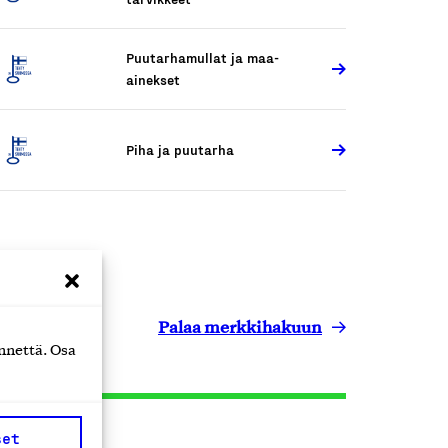
Puutarhamullat ja maa-
ainekset
Piha ja puutarha
Palaa merkkihakuun
nnettä. Osa
set