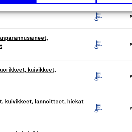
P
anparannusaineet,
P
t
uorikkeet, kuivikkeet,
P
t, kuivikkeet, lannoitteet, hiekat
P