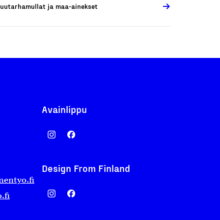
uutarhamullat ja maa-ainekset
Avainlippu
Design From Finland
nentyo.fi
.fi