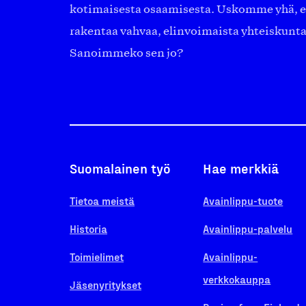
kotimaisesta osaamisesta. Uskomme yhä, ett
rakentaa vahvaa, elinvoimaista yhteiskunt
Sanoimmeko sen jo?
Suomalainen työ
Hae merkkiä
Tietoa meistä
Avainlippu-tuote
Historia
Avainlippu-palvelu
Toimielimet
Avainlippu-
verkkokauppa
Jäsenyritykset