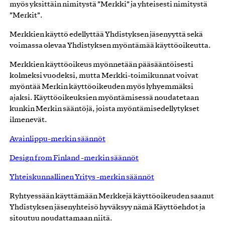
myös yksittäin nimitystä ”Merkki” ja yhteisesti nimitystä
”Merkit”.
Merkkien käyttö edellyttää Yhdistyksen jäsenyyttä sekä
voimassa olevaa Yhdistyksen myöntämää käyttöoikeutta.
Merkkien käyttöoikeus myönnetään pääsääntöisesti
kolmeksi vuodeksi, mutta Merkki-toimikunnat voivat
myöntää Merkin käyttöoikeuden myös lyhyemmäksi
ajaksi. Käyttöoikeuksien myöntämisessä noudatetaan
kunkin Merkin sääntöjä, joista myöntämisedellytykset
ilmenevät.
Avainlippu-merkin säännöt
Design from Finland -merkin säännöt
Yhteiskunnallinen Yritys -merkin säännöt
Ryhtyessään käyttämään Merkkejä käyttöoikeuden saanut
Yhdistyksen jäsenyhteisö hyväksyy nämä Käyttöehdot ja
sitoutuu noudattamaan niitä.