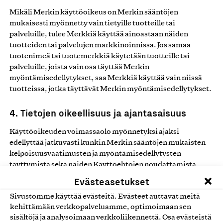
Mikäli Merkin käyttöoikeus on Merkin sääntöjen
mukaisesti myönnetty vain tietyille tuotteille tai
palveluille, tulee Merkkiä käyttää ainoastaan näiden
tuotteiden tai palvelujen markkinoinnissa. Jos samaa
tuotenimeä tai tuotemerkkiä käytetään tuotteille tai
palveluille, joista vain osa täyttää Merkin
myöntämisedellytykset, saa Merkkiä käyttää vain niissä
tuotteissa, jotka täyttävät Merkin myöntämisedellytykset.
4. Tietojen oikeellisuus ja ajantasaisuus
Käyttöoikeuden voimassaolo myönnetyksi ajaksi
edellyttää jatkuvasti kunkin Merkin sääntöjen mukaisten
kelpoisuusvaatimusten ja myöntämisedellytysten
täyttymistä sekä näiden Käyttöehtojen noudattamista.
Mikäli käyttöoikeuteen vaikuttavissa
Evästeasetukset
kelpoisuusvaatimuksissa tai myöntämisedellytyksissä
Sivustomme käyttää evästeitä. Evästeet auttavat meitä
tapahtuu muutoksia, on Yhdistyksen jäsenyhteisö
kehittämään verkkopalveluamme, optimoimaan sen
velvollinen ilmoittamaan niistä kirjallisesti Yhdistykselle.
sisältöjä ja analysoimaan verkkoliikennettä. Osa evästeistä