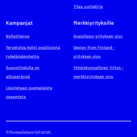
Tilaa uutiskirje
Kampanjat
Merkkiyrityksille
Nollatilanne
Avainlippu-yrityksen sivu
Tervetuloa kohti positiivista
Design from Finland -
työelämäpuhetta
yrityksen sivu
Suunnittelulla on
Yhteiskunnallinen Yritys -
alkuperänsä
merkkiyrityksen sivu
Liputetaan suomalaista
osaamista
© Suomalainen työ 2026.