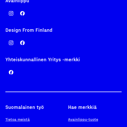
Avainlippu
Design From Finland
Yhteiskunnallinen Yritys -merkki
Suomalainen työ
Hae merkkiä
Tietoa meistä
Avainlippu-tuote