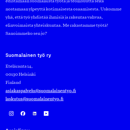
edistämään suomalaista työtä ja teollisuutta sekä
nostamaan ylpeyttä kotimaisesta osaamisesta. Uskomme
yhä, että työ yhdistää ihmisiä ja rakentaa vahvaa,
elinvoimaista yhteiskuntaa. Me rakastamme työtä!
Sanoimmeko sen jo?
Suomalainen työ ry
Eteläranta 14,
00130 Helsinki
Finland
asiakaspalvelu@suomalainentyo.fi
laskutus@suomalainentyo.fi