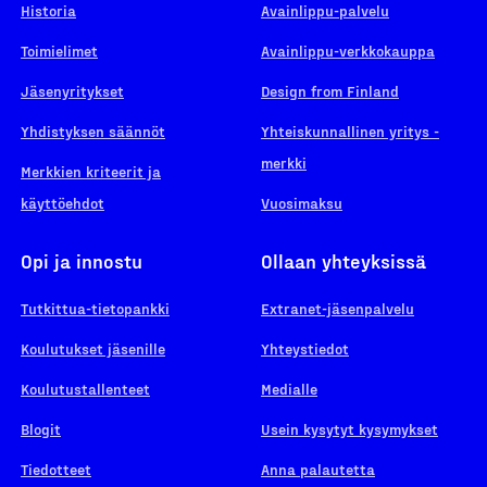
Historia
Avainlippu-palvelu
Toimielimet
Avainlippu-verkkokauppa
Jäsenyritykset
Design from Finland
Yhdistyksen säännöt
Yhteiskunnallinen yritys -
merkki
Merkkien kriteerit ja
käyttöehdot
Vuosimaksu
Opi ja innostu
Ollaan yhteyksissä
Tutkittua-tietopankki
Extranet-jäsenpalvelu
Koulutukset jäsenille
Yhteystiedot
Koulutustallenteet
Medialle
Blogit
Usein kysytyt kysymykset
Tiedotteet
Anna palautetta