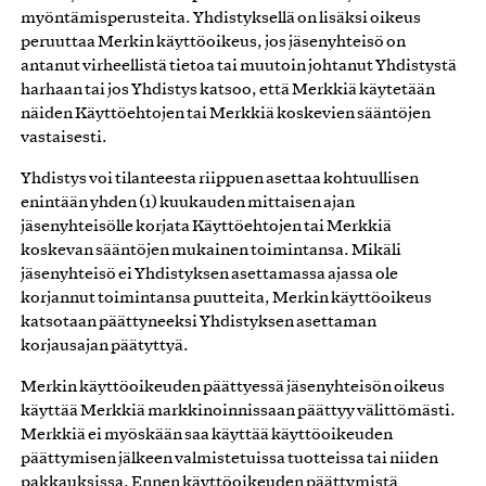
myöntämisperusteita. Yhdistyksellä on lisäksi oikeus
peruuttaa Merkin käyttöoikeus, jos jäsenyhteisö on
antanut virheellistä tietoa tai muutoin johtanut Yhdistystä
harhaan tai jos Yhdistys katsoo, että Merkkiä käytetään
näiden Käyttöehtojen tai Merkkiä koskevien sääntöjen
vastaisesti.
Yhdistys voi tilanteesta riippuen asettaa kohtuullisen
enintään yhden (1) kuukauden mittaisen ajan
jäsenyhteisölle korjata Käyttöehtojen tai Merkkiä
koskevan sääntöjen mukainen toimintansa. Mikäli
jäsenyhteisö ei Yhdistyksen asettamassa ajassa ole
korjannut toimintansa puutteita, Merkin käyttöoikeus
katsotaan päättyneeksi Yhdistyksen asettaman
korjausajan päätyttyä.
Merkin käyttöoikeuden päättyessä jäsenyhteisön oikeus
käyttää Merkkiä markkinoinnissaan päättyy välittömästi.
Merkkiä ei myöskään saa käyttää käyttöoikeuden
päättymisen jälkeen valmistetuissa tuotteissa tai niiden
pakkauksissa. Ennen käyttöoikeuden päättymistä