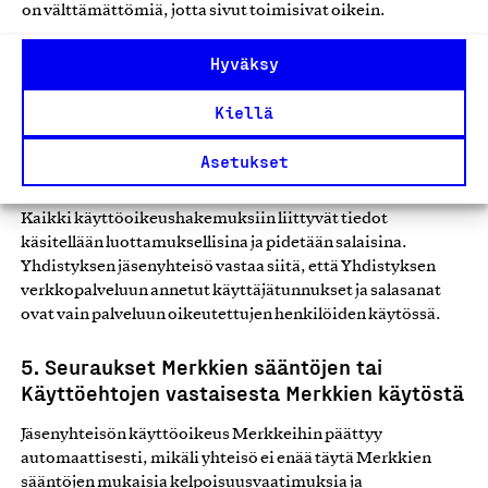
Yhdistyksen jäsenmaksuun ja Merkkien käyttöön liittyvän
on välttämättömiä, jotta sivut toimisivat oikein.
jäsenyhteisön liikevaihtotiedon tulee perustua yhteisön
tilinpäätös- ja kirjanpitotietoon. Yhdistyksellä on oikeus
Hyväksy
edellyttää jäsenyhteisön tilintarkastajan tai alihankkijan tai
muun ulkopuolisen tahon lausuntoa liikevaihtotiedoista ja
Kiellä
muista myöntämisperusteisiin vaikuttavista tekijöistä.
Jäsenyhteisö vastaa siitä, että hakuprosessissa ilmoitetut
Asetukset
tiedot ovat ajantasaiset ja oikeat.
Kaikki käyttöoikeushakemuksiin liittyvät tiedot
käsitellään luottamuksellisina ja pidetään salaisina.
Yhdistyksen jäsenyhteisö vastaa siitä, että Yhdistyksen
verkkopalveluun annetut käyttäjätunnukset ja salasanat
ovat vain palveluun oikeutettujen henkilöiden käytössä.
5. Seuraukset Merkkien sääntöjen tai
Käyttöehtojen vastaisesta Merkkien käytöstä
Jäsenyhteisön käyttöoikeus Merkkeihin päättyy
automaattisesti, mikäli yhteisö ei enää täytä Merkkien
sääntöjen mukaisia kelpoisuusvaatimuksia ja