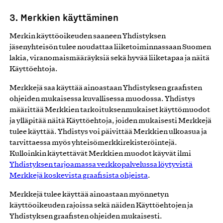
3. Merkkien käyttäminen
Merkin käyttöoikeuden saaneen Yhdistyksen
jäsenyhteisön tulee noudattaa liiketoiminnassaan Suomen
lakia, viranomaismääräyksiä sekä hyvää liiketapaa ja näitä
Käyttöehtoja.
Merkkejä saa käyttää ainoastaan Yhdistyksen graafisten
ohjeiden mukaisessa kuvallisessa muodossa. Yhdistys
määrittää Merkkien tarkoituksenmukaiset käyttömuodot
ja ylläpitää näitä Käyttöehtoja, joiden mukaisesti Merkkejä
tulee käyttää. Yhdistys voi päivittää Merkkien ulkoasua ja
tarvittaessa myös yhteisömerkkirekisteröintejä.
Kulloinkin käytettävät Merkkien muodot käyvät ilmi
Yhdistyksen tarjoamassa verkkopalvelussa löytyvistä
Merkkejä koskevista graafisista ohjeista
.
Merkkejä tulee käyttää ainoastaan myönnetyn
käyttöoikeuden rajoissa sekä näiden Käyttöehtojen ja
Yhdistyksen graafisten ohjeiden mukaisesti.