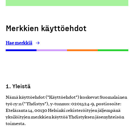
Merkkien käyttöehdot
Hae merkkiä
1. Yleistä
Nämä käyttöehdot (”Käyttöehdot”) koskevat Suomalainen
työ ry:n (” Yhdistys”), y-tunnus: 0201524-9, postiosoite:
Eteläranta 14, 00130 Helsinki rekisteröityjen jäljempänä
yksilöityjen merkkien käyttöä Yhdistyksen jäsenyhteisön
toimesta.