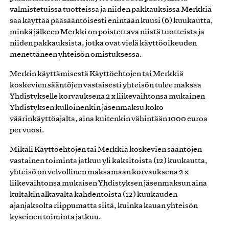
valmistetuissa tuotteissa ja niiden pakkauksissa Merkkiä
saa käyttää pääsääntöisesti enintään kuusi (6) kuukautta,
minkä jälkeen Merkki on poistettava niistä tuotteista ja
niiden pakkauksista, jotka ovat vielä käyttöoikeuden
menettäneen yhteisön omistuksessa.
Merkin käyttämisestä Käyttöehtojen tai Merkkiä
koskevien sääntöjen vastaisesti yhteisön tulee maksaa
Yhdistykselle korvauksena 2 x liikevaihtonsa mukainen
Yhdistyksen kulloinenkin jäsenmaksu koko
väärinkäyttöajalta, aina kuitenkin vähintään 1000 euroa
per vuosi.
Mikäli Käyttöehtojen tai Merkkiä koskevien sääntöjen
vastainen toiminta jatkuu yli kaksitoista (12) kuukautta,
yhteisö on velvollinen maksamaan korvauksena 2 x
liikevaihtonsa mukaisen Yhdistyksen jäsenmaksun aina
kultakin alkavalta kahdentoista (12) kuukauden
ajanjaksolta riippumatta siitä, kuinka kauan yhteisön
kyseinen toiminta jatkuu.