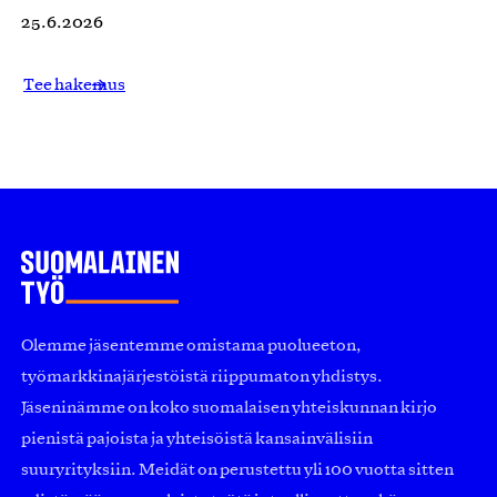
25.6.2026
Tee hakemus
Olemme jäsentemme omistama puolueeton,
työmarkkinajärjestöistä riippumaton yhdistys.
Jäseninämme on koko suomalaisen yhteiskunnan kirjo
pienistä pajoista ja yhteisöistä kansainvälisiin
suuryrityksiin. Meidät on perustettu yli 100 vuotta sitten