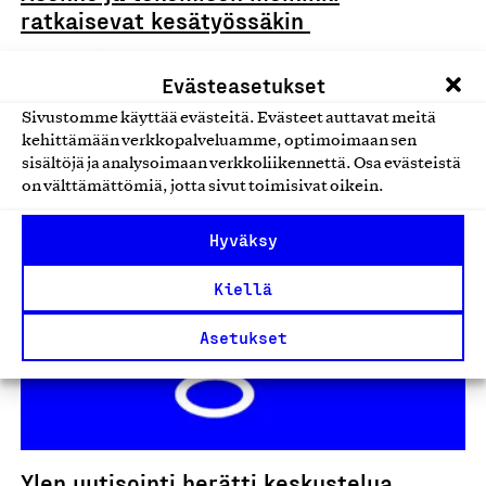
ratkaisevat kesätyössäkin
Hyvä perehdytys, avoin ilmapiiri ja aktiivinen
Evästeasetukset
vuorovaikutus ovat keskeisiä tekijöitä kesätyön
onnistumisen kannalta. Tästä ovat…
Sivustomme käyttää evästeitä. Evästeet auttavat meitä
kehittämään verkkopalveluamme, optimoimaan sen
03.06.2026
sisältöjä ja analysoimaan verkkoliikennettä. Osa evästeistä
on välttämättömiä, jotta sivut toimisivat oikein.
Uutiset
Hyväksy
Kiellä
Asetukset
Ylen uutisointi herätti keskustelua