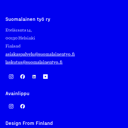
Suomalainen työ ry
Eteläranta 14,
00130 Helsinki
Finland
asiakaspalvelu@suomalainentyo.fi
laskutus@suomalainentyo.fi
Avainlippu
Design From Finland