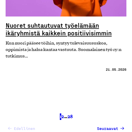
Nuoret suhtautuvat työelämään
ikäryhmistä kaikkein positiivisimmin
Kun nuori pääsee töihin, syntyy tulevaisuususkoa,
oppimista ja halua kantaa vastuuta. Suomalainen työ ry:n
tutkimus…
21.05.2026
1
2
…
28
Edellinen
Seuraavat