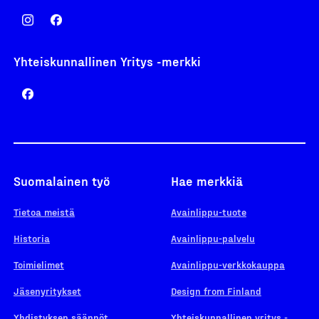
Yhteiskunnallinen Yritys -merkki
Suomalainen työ
Hae merkkiä
Tietoa meistä
Avainlippu-tuote
Historia
Avainlippu-palvelu
Toimielimet
Avainlippu-verkkokauppa
Jäsenyritykset
Design from Finland
Yhdistyksen säännöt
Yhteiskunnallinen yritys -