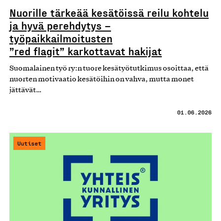
Nuorille tärkeää kesätöissä reilu kohtelu
ja hyvä perehdytys –
työpaikkailmoitusten
”red flagit” karkottavat hakijat
Suomalainen työ ry:n tuore kesätyötutkimus osoittaa, että
nuorten motivaatio kesätöihin on vahva, mutta monet
jättävät…
01.06.2026
Uutiset