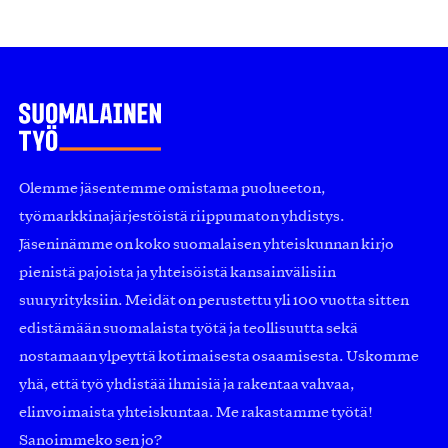
Olemme jäsentemme omistama puolueeton,
työmarkkinajärjestöistä riippumaton yhdistys.
Jäseninämme on koko suomalaisen yhteiskunnan kirjo
pienistä pajoista ja yhteisöistä kansainvälisiin
suuryrityksiin. Meidät on perustettu yli 100 vuotta sitten
edistämään suomalaista työtä ja teollisuutta sekä
nostamaan ylpeyttä kotimaisesta osaamisesta. Uskomme
yhä, että työ yhdistää ihmisiä ja rakentaa vahvaa,
elinvoimaista yhteiskuntaa. Me rakastamme työtä!
Sanoimmeko sen jo?