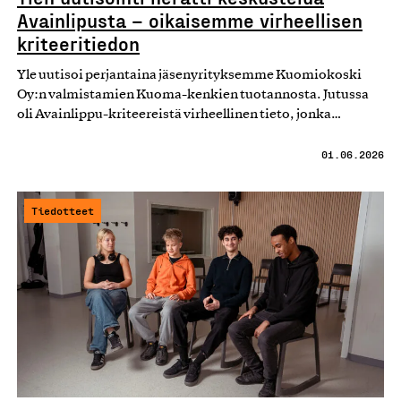
Avainlipusta – oikaisemme virheellisen
kriteeritiedon
Yle uutisoi perjantaina jäsenyrityksemme Kuomiokoski
Oy:n valmistamien Kuoma-kenkien tuotannosta. Jutussa
oli Avainlippu-kriteereistä virheellinen tieto, jonka…
01.06.2026
Tiedotteet