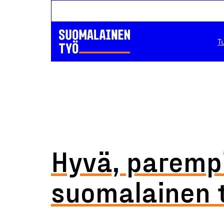
T
Hyvä, parempi
suomalainen 