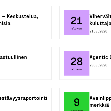
. – Keskustelua,
Viherväi
21
isia
kuluttaj
elokuu
21.8.2026
vastuullinen
Agentic
28
28.8.2026
elokuu
estävyysraportointi
Avainlip
9
merkkiä 
syyskuu