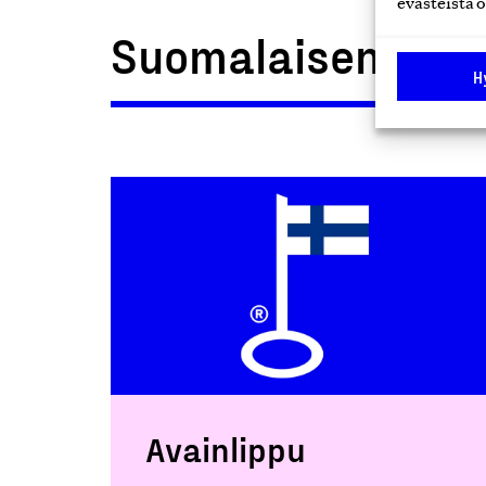
evästeistä o
Suomalaisen työn
H
Avainlippu