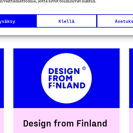
n välttämättömiä, jotta sivut toimisivat oikein.
 merkit
yväksy
Kiellä
Asetuk
Design from Finland