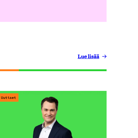
Lue lisää
Uutiset