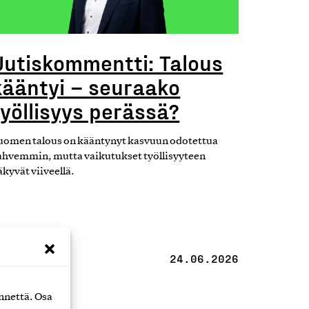
Uutiskommentti: Talous
kääntyi – seuraako
työllisyys perässä?
uomen talous on kääntynyt kasvuun odotettua
ahvemmin, mutta vaikutukset työllisyyteen
äkyvät viiveellä.
24.06.2026
nnettä. Osa