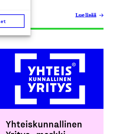
Lue lisää
set
Yhteiskunnallinen