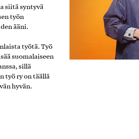
a siitä syntyvä
en työn
uden ääni.
laista työtä. Työ
lisää suomalaiseen
ssa, sillä
 työ ry on täällä
yvän hyvän.