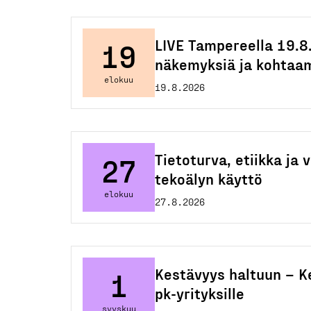
LIVE Tampereella 19.8
19
näkemyksiä ja kohtaam
elokuu
19.8.2026
Tietoturva, etiikka ja 
27
tekoälyn käyttö
elokuu
27.8.2026
Kestävyys haltuun – K
1
pk-yrityksille
syyskuu