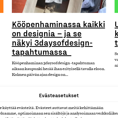
Kööpenhaminassa kaikki
on designia – ja se
näkyi 3daysofdesign-
tapahtumassa
S
v
Kööpenhaminan 3daysofdesign -tapahtuman
n
aikaan kaupunki herää ihan erityisellä tavalla eloon.
Kolmen päivän ajan design on…
Evästeasetukset
26
24.06.2026
käyttää evästeitä. Evästeet auttavat meitä kehittämään
luamme, optimoimaan sen sisältöjä ja analysoimaan verkkoliike