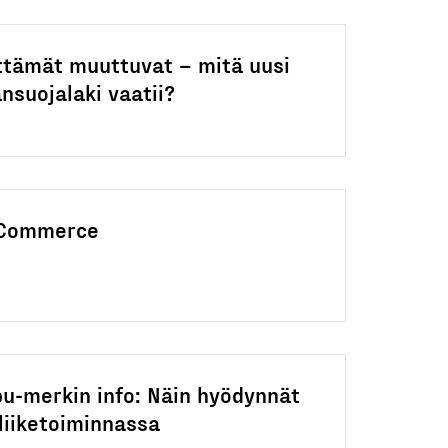
ttämät muuttuvat – mitä uusi
ansuojalaki vaatii?
 Commerce
pu-merkin info: Näin hyödynnät
liiketoiminnassa