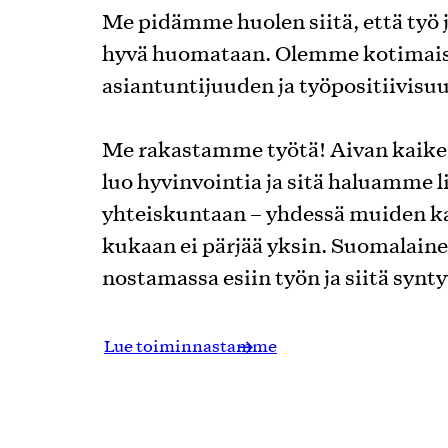
Me pidämme huolen siitä, että työ j
hyvä huomataan. Olemme kotimais
asiantuntijuuden ja työpositiivisu
Me rakastamme työtä! Aivan kaiken
luo hyvinvointia ja sitä haluamme 
yhteiskuntaan – yhdessä muiden kan
kukaan ei pärjää yksin. Suomalainen
nostamassa esiin työn ja siitä synt
Lue toiminnastamme