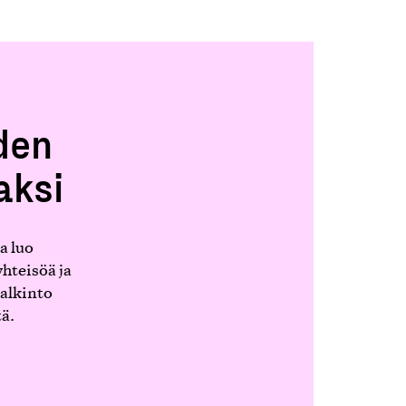
den
aksi
a luo
hteisöä ja
alkinto
ä.