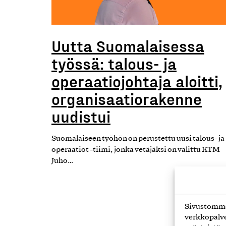
Uutta Suomalaisessa
työssä: talous- ja
operaatiojohtaja aloitti,
organisaatiorakenne
uudistui
Suomalaiseen työhön on perustettu uusi talous- ja
operaatiot -tiimi, jonka vetäjäksi on valittu KTM
Juho…
07.08.20
Sivustomme 
verkkopalve