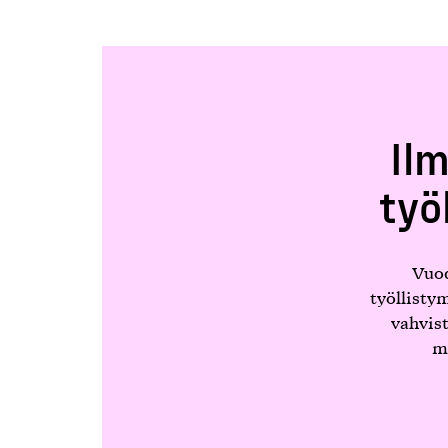
Il
työ
Vuod
työllisty
vahvis
my