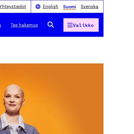
Yhteystiedot
English
Svenska
Suomi
u
Tee hakemus
Valikko