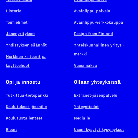
Historia
Avainlippu-palvelu
Toimielimet
Avainlippu-verkkokauppa
Jäsenyritykset
Design from Finland
Yhdistyksen säännöt
Yhteiskunnallinen yritys -
merkki
Merkkien kriteerit ja
käyttöehdot
Vuosimaksu
Opi ja innostu
Ollaan yhteyksissä
Tutkittua-tietopankki
Extranet-jäsenpalvelu
Koulutukset jäsenille
Yhteystiedot
Koulutustallenteet
Medialle
Blogit
Usein kysytyt kysymykset