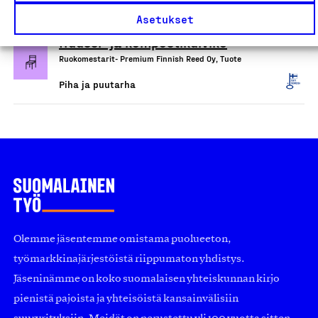
Piha ja puutarha
Asetukset
Huussi- ja kompostikuivike
Ruokomestarit- Premium Finnish Reed Oy, Tuote
Piha ja puutarha
Olemme jäsentemme omistama puolueeton,
työmarkkinajärjestöistä riippumaton yhdistys.
Jäseninämme on koko suomalaisen yhteiskunnan kirjo
pienistä pajoista ja yhteisöistä kansainvälisiin