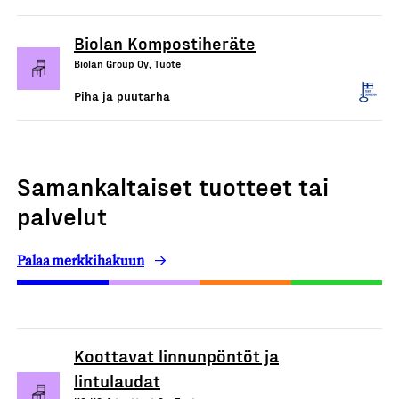
Biolan Kompostiheräte
Biolan Group Oy, Tuote
Piha ja puutarha
Samankaltaiset tuotteet tai
palvelut
Palaa merkkihakuun
Koottavat linnunpöntöt ja
lintulaudat