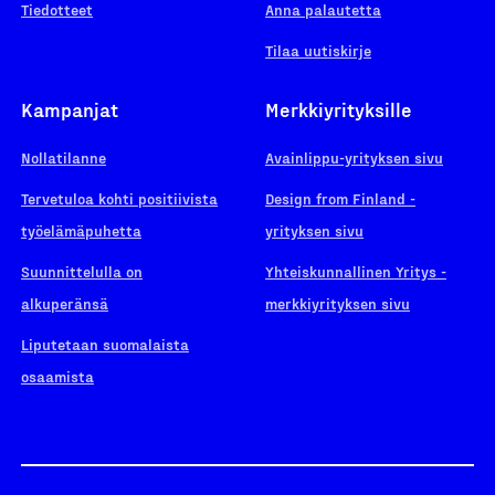
Tiedotteet
Anna palautetta
Tilaa uutiskirje
Kampanjat
Merkkiyrityksille
Nollatilanne
Avainlippu-yrityksen sivu
Tervetuloa kohti positiivista
Design from Finland -
työelämäpuhetta
yrityksen sivu
Suunnittelulla on
Yhteiskunnallinen Yritys -
alkuperänsä
merkkiyrityksen sivu
Liputetaan suomalaista
osaamista