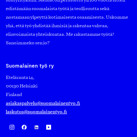
suuryrityksiin. Meidät on perustettu yli 100 vuotta sitten
edistämään suomalaista työtä ja teollisuutta sekä
nostamaan ylpeyttä kotimaisesta osaamisesta. Uskomme
yhä, että työ yhdistää ihmisiä ja rakentaa vahvaa,
elinvoimaista yhteiskuntaa. Me rakastamme työtä!
Sanoimmeko sen jo?
Suomalainen työ ry
Eteläranta 14,
00130 Helsinki
Finland
asiakaspalvelu@suomalainentyo.fi
laskutus@suomalainentyo.fi