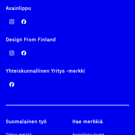
Avainlippu
Design From Finland
Yhteiskunnallinen Yritys -merkki
Suomalainen työ
Hae merkkiä
Tietoa meistä
Avainlippu-tuote