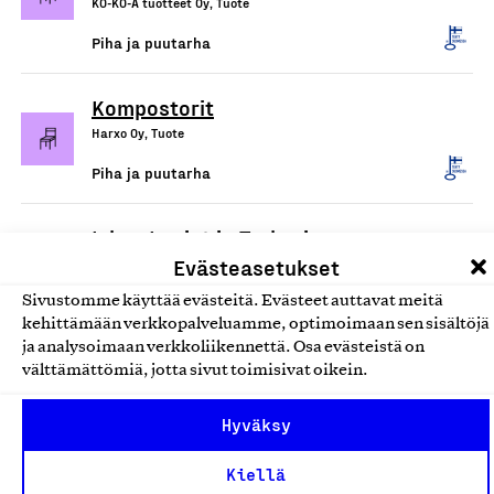
KO-KO-A tuotteet Oy, Tuote
Piha ja puutarha
Kompostorit
Harxo Oy, Tuote
Piha ja puutarha
Iskas Lapiot ja Tarhurin
Evästeasetukset
puutarhalapio
Iskas Oy, Tuote
Sivustomme käyttää evästeitä. Evästeet auttavat meitä
kehittämään verkkopalveluamme, optimoimaan sen sisältöjä
Piha ja puutarha
ja analysoimaan verkkoliikennettä. Osa evästeistä on
välttämättömiä, jotta sivut toimisivat oikein.
Iskas puutarha- ja
Hyväksy
piharakentajan yleistyökalu
Iskas Oy, Tuote
Kiellä