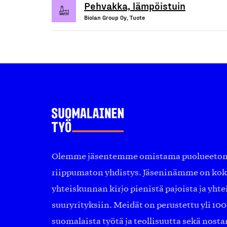
Pehvakka, lämpöistuin
Biolan Group Oy, Tuote
Olemme jäsentemme omistama puolueeton, 
riippumaton yhdistys. Jäseninämme on ko
yhteiskunnan kirjo pienistä pajoista ja yhte
suuryrityksiin. Meidät on perustettu yli 10
suomalaista työtä ja teollisuutta sekä nost