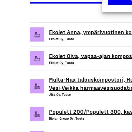
Ekolet Anna, ympärivuotinen k
Ekolet Oy, Tuote
Ekolet Oiva, vapaa-ajan kompo
Ekolet Oy, Tuote
Multa-Max talouskompostori, H
Vesi-Veikka harmaavesisuodati
Jita Oy, Tuote
Populett 200/Populett 300, ka
Biolan Group Oy, Tuote