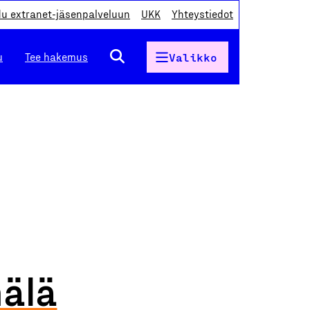
du extranet-jäsenpalveluun
UKK
Yhteystiedot
u
Tee hakemus
Valikko
älä