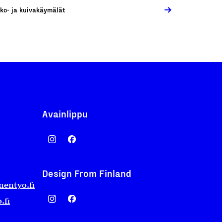
ko- ja kuivakäymälät
Avainlippu
Design From Finland
nentyo.fi
.fi