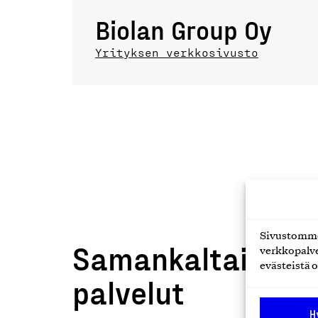
Biolan Group Oy
Yrityksen verkkosivusto
Sivustomme 
Samankaltaiset t
verkkopalve
evästeistä o
palvelut
H