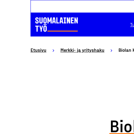
T
Etusivu
Merkki- ja yrityshaku
Biolan
Bi