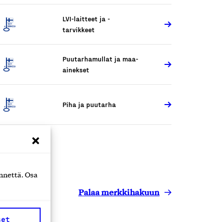
LVI-laitteet ja -
tarvikkeet
Puutarhamullat ja maa-
ainekset
Piha ja puutarha
nnettä. Osa
Palaa merkkihakuun
set