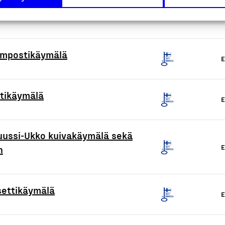
ompostikäymälä
E
stikäymälä
E
uussi-Ukko kuivakäymälä sekä
E
n
settikäymälä
E