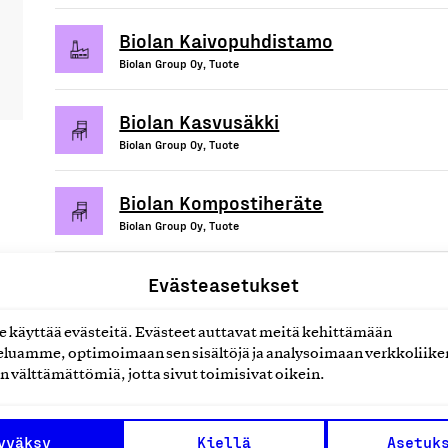
Biolan Kaivopuhdistamo
Biolan Group Oy, Tuote
Biolan Kasvusäkki
Biolan Group Oy, Tuote
Biolan Kompostiheräte
Biolan Group Oy, Tuote
Evästeasetukset
käyttää evästeitä. Evästeet auttavat meitä kehittämään
uotteet tai
luamme, optimoimaan sen sisältöjä ja analysoimaan verkkoliike
n välttämättömiä, jotta sivut toimisivat oikein.
yväksy
Kiellä
Asetuk