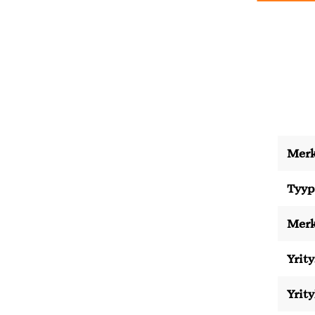
Merk
Tyyp
Merk
Yrity
Yrit