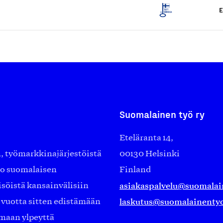
E
Suomalainen työ ry
Eteläranta 14,
työmarkkinajärjestöistä
00130 Helsinki
ko suomalaisen
Finland
asiakaspalvelu@suomalai
isöistä kansainvälisiin
laskutus@suomalainentyo
0 vuotta sitten edistämään
amaan ylpeyttä