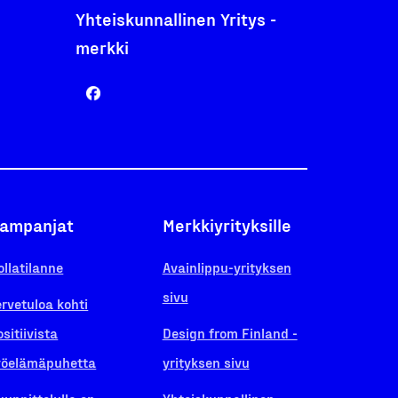
Yhteiskunnallinen Yritys -
merkki
ampanjat
Merkkiyrityksille
ollatilanne
Avainlippu-yrityksen
sivu
ervetuloa kohti
ositiivista
Design from Finland -
yöelämäpuhetta
yrityksen sivu