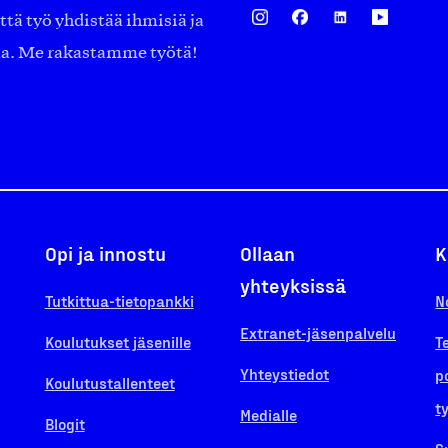
ä työ yhdistää ihmisiä ja
aa. Me rakastamme työtä!
Opi ja innostu
Ollaan
K
yhteyksissä
Tutkittua-tietopankki
N
Extranet-jäsenpalvelu
Koulutukset jäsenille
T
Yhteystiedot
p
Koulutustallenteet
t
Medialle
Blogit