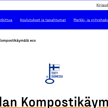
Kirjau
utkittua
Koulutukset ja tapahtumat
Merkki- ja yrityshak
 Kompostikäymälä eco
olan Kompostikäym