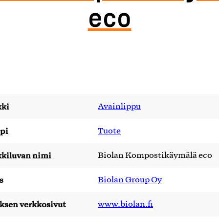
eco
ki
Avainlippu
pi
Tuote
kiluvan nimi
Biolan Kompostikäymälä eco
s
Biolan Group Oy
yksen verkkosivut
www.biolan.fi