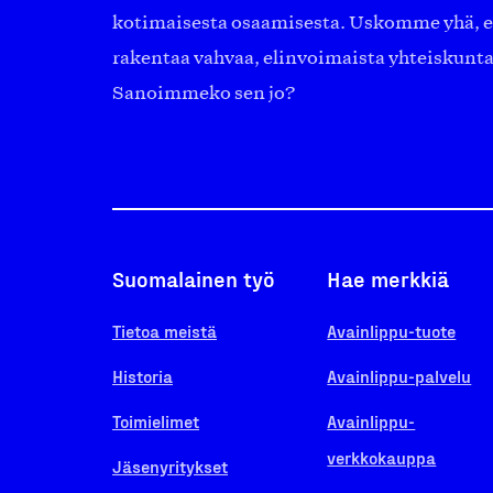
kotimaisesta osaamisesta. Uskomme yhä, ett
rakentaa vahvaa, elinvoimaista yhteiskunt
Sanoimmeko sen jo?
Suomalainen työ
Hae merkkiä
Tietoa meistä
Avainlippu-tuote
Historia
Avainlippu-palvelu
Toimielimet
Avainlippu-
verkkokauppa
Jäsenyritykset