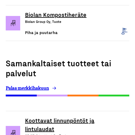
Biolan Kompostiheräte
Biolan Group Oy, Tuote
Piha ja puutarha
Samankaltaiset tuotteet tai
palvelut
Palaa merkkihakuun
Koottavat linnunpöntöt ja
lintulaudat