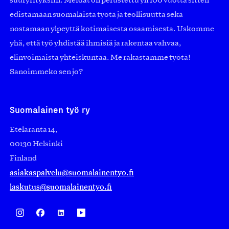
suuryrityksiin. Meidät on perustettu yli 100 vuotta sitten
edistämään suomalaista työtä ja teollisuutta sekä
nostamaan ylpeyttä kotimaisesta osaamisesta. Uskomme
yhä, että työ yhdistää ihmisiä ja rakentaa vahvaa,
elinvoimaista yhteiskuntaa. Me rakastamme työtä!
Sanoimmeko sen jo?
Suomalainen työ ry
Eteläranta 14,
00130 Helsinki
Finland
asiakaspalvelu@suomalainentyo.fi
laskutus@suomalainentyo.fi