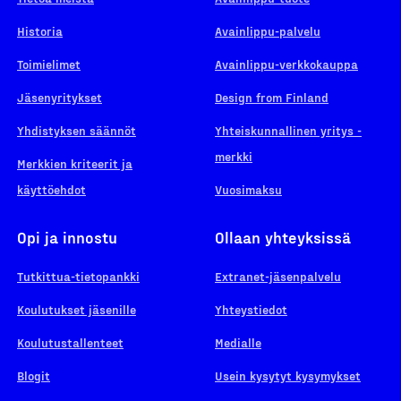
Historia
Avainlippu-palvelu
Toimielimet
Avainlippu-verkkokauppa
Jäsenyritykset
Design from Finland
Yhdistyksen säännöt
Yhteiskunnallinen yritys -
merkki
Merkkien kriteerit ja
käyttöehdot
Vuosimaksu
Opi ja innostu
Ollaan yhteyksissä
Tutkittua-tietopankki
Extranet-jäsenpalvelu
Koulutukset jäsenille
Yhteystiedot
Koulutustallenteet
Medialle
Blogit
Usein kysytyt kysymykset