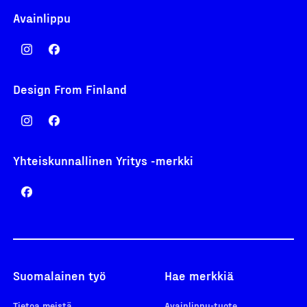
Avainlippu
Design From Finland
Yhteiskunnallinen Yritys -merkki
Suomalainen työ
Hae merkkiä
Tietoa meistä
Avainlippu-tuote