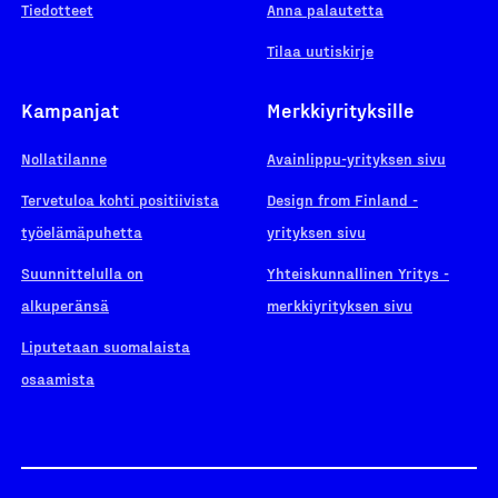
Tiedotteet
Anna palautetta
Tilaa uutiskirje
Kampanjat
Merkkiyrityksille
Nollatilanne
Avainlippu-yrityksen sivu
Tervetuloa kohti positiivista
Design from Finland -
työelämäpuhetta
yrityksen sivu
Suunnittelulla on
Yhteiskunnallinen Yritys -
alkuperänsä
merkkiyrityksen sivu
Liputetaan suomalaista
osaamista