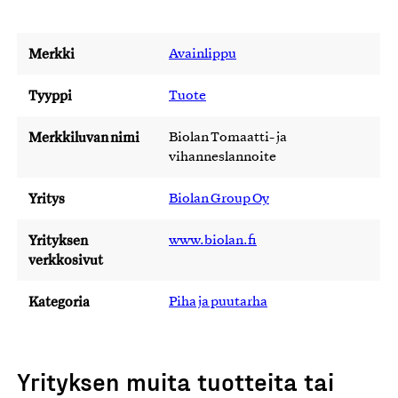
Merkki
Avainlippu
Tyyppi
Tuote
Merkkiluvan nimi
Biolan Tomaatti- ja
vihanneslannoite
Yritys
Biolan Group Oy
Yrityksen
www.biolan.fi
verkkosivut
Kategoria
Piha ja puutarha
Yrityksen muita tuotteita tai