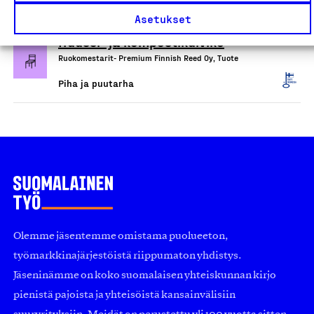
Piha ja puutarha
Asetukset
Huussi- ja kompostikuivike
Ruokomestarit- Premium Finnish Reed Oy, Tuote
Piha ja puutarha
Olemme jäsentemme omistama puolueeton,
työmarkkinajärjestöistä riippumaton yhdistys.
Jäseninämme on koko suomalaisen yhteiskunnan kirjo
pienistä pajoista ja yhteisöistä kansainvälisiin