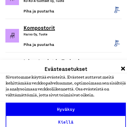
KO-KO-A tuotteet Oy, Tuote
Piha ja puutarha
Kompostorit
Harxo Oy, Tuote
Piha ja puutarha
Iskas Lapiot ja Tarhurin
Evästeasetukset
puutarhalapio
Iskas Oy, Tuote
Sivustomme käyttää evästeitä. Evästeet auttavat meitä
kehittämään verkkopalveluamme, optimoimaan sen sisältöjä
Piha ja puutarha
ja analysoimaan verkkoliikennettä. Osa evästeistä on
välttämättömiä, jotta sivut toimisivat oikein.
Iskas puutarha- ja
Hyväksy
piharakentajan yleistyökalu
Iskas Oy, Tuote
Kiellä