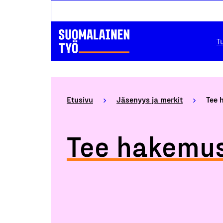
T
Etusivu
Jäsenyys ja merkit
Tee 
Tee hakemu