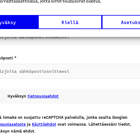
n välttämättömiä, jotta sivut toimisivat oikein.
yväksy
Kiellä
Asetuk
kapuhelin
*
köposti
*
Hyväksyn
tietosuojaehdot
 lomake on suojattu reCAPTCHA palvelulla, jonka osalta Googlen
osuojaseloste
ja
Käyttöehdot
ovat voimassa. Lähettäessäni tiedot,
äksyn nämä ehdot.