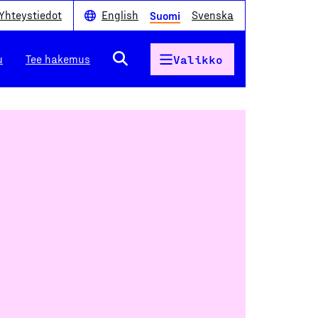
Yhteystiedot
English
Svenska
Suomi
u
Tee hakemus
Valikko