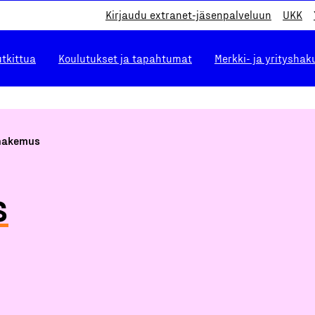
Kirjaudu extranet-jäsenpalveluun
UKK
utkittua
Koulutukset ja tapahtumat
Merkki- ja yrityshak
hakemus
s