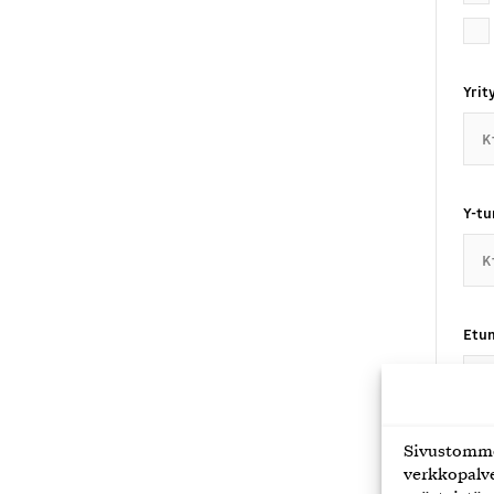
Yrit
Y-t
Etu
Sivustomme 
Suk
verkkopalve