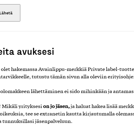
eita avuksesi
 olet hakemassa Avainlippu-merkkiä Private label-tuotte
ntarvikkeelle, tutustu tämän sivun alla oleviin erityisohje
tolomakkeen lähettäminen ei sido mihinkään ja antamasi
on jo jäsen,
Mikäli yrityksesi
ja haluat hakea lisää merk
oikeuksia, tee se extranetin kautta kirjautumalla olemas
la tunnuksillasi jäsenpalveluun.