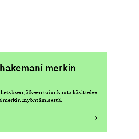
n hakemani merkin
etyksen jälkeen toimikunta käsittelee
ä merkin myöntämisestä.