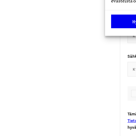
evästeistä o
H
Mat
Säh
Tämä
Tiet
hyv