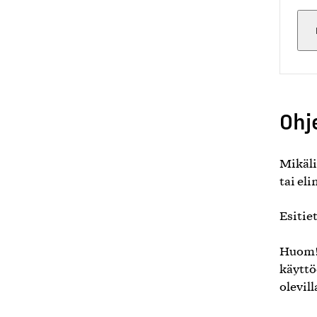
Ohj
Mikäli
tai eli
Esitie
Huom! 
käyttö
olevil