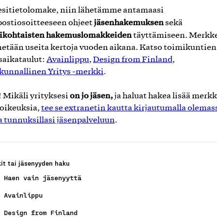
esitietolomake, niin lähetämme antamaasi
jäsenhakemuksen
ostiosoitteeseen ohjeet
sekä
ikohtaisten hakemuslomakkeiden
täyttämiseen. Merkk
tään useita kertoja vuoden aikana. Katso toimikuntien
aikataulut:
Avainlippu
,
Design from Finland
,
kunnallinen Yritys -merkki
.
on jo jäsen,
Mikäli yrityksesi
ja haluat hakea lisää merk
oikeuksia,
tee se extranetin kautta kirjautumalla olemas
la tunnuksillasi jäsenpalveluun
.
it tai jäsenyyden haku
Haen vain jäsenyyttä
Avainlippu
Design from Finland