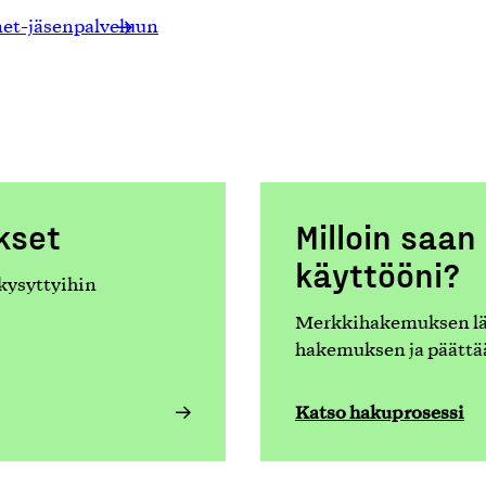
net-jäsenpalveluun
kset
Milloin saa
käyttööni?
 kysyttyihin
Merkkihakemuksen läh
hakemuksen ja päättä
Katso hakuprosessi