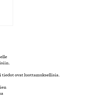
elle
isiin.
 tiedot ovat luottamuksellisia.
kien
sa