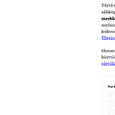
Täytä 
sähköp
merkk
myönne
kokous
Yhteis
Huom! 
käyttö
olevil
Merk