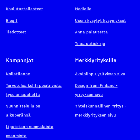
Koulutustallenteet
Medialle
Blogit
Usein kysytyt kysymykset
Tiedotteet
Anna palautetta
Tilaa uutiskirje
Kampanjat
Merkkiyrityksille
Nollatilanne
Avainlippu-yrityksen sivu
Tervetuloa kohti positiivista
Design from Finland -
työelämäpuhetta
yrityksen sivu
Suunnittelulla on
Yhteiskunnallinen Yritys -
alkuperänsä
merkkiyrityksen sivu
Liputetaan suomalaista
osaamista