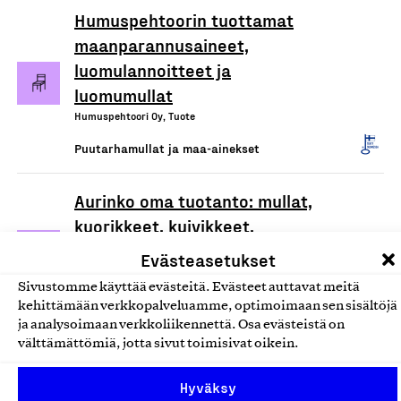
Humuspehtoorin tuottamat
maanparannusaineet,
luomulannoitteet ja
luomumullat
Humuspehtoori Oy, Tuote
Puutarhamullat ja maa-ainekset
Aurinko oma tuotanto: mullat,
kuorikkeet, kuivikkeet,
lannoitteet, hiekat ja murskeet
Evästeasetukset
Loimaan Turve ja Humus Oy, Tuote
Sivustomme käyttää evästeitä. Evästeet auttavat meitä
Puutarhamullat ja maa-ainekset
kehittämään verkkopalveluamme, optimoimaan sen sisältöjä
ja analysoimaan verkkoliikennettä. Osa evästeistä on
välttämättömiä, jotta sivut toimisivat oikein.
Private Label: mullat,
kuorikkeet, kuivikkeet,
Hyväksy