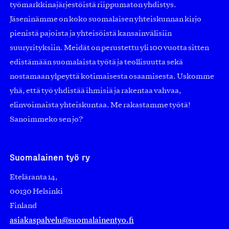
työmarkkinajärjestöistä riippumaton yhdistys.
Jäseninämme on koko suomalaisen yhteiskunnan kirjo
pienistä pajoista ja yhteisöistä kansainvälisiin
suuryrityksiin. Meidät on perustettu yli 100 vuotta sitten
edistämään suomalaista työtä ja teollisuutta sekä
nostamaan ylpeyttä kotimaisesta osaamisesta. Uskomme
yhä, että työ yhdistää ihmisiä ja rakentaa vahvaa,
elinvoimaista yhteiskuntaa. Me rakastamme työtä!
Sanoimmeko sen jo?
Suomalainen työ ry
Eteläranta 14,
00130 Helsinki
Finland
asiakaspalvelu@suomalainentyo.fi