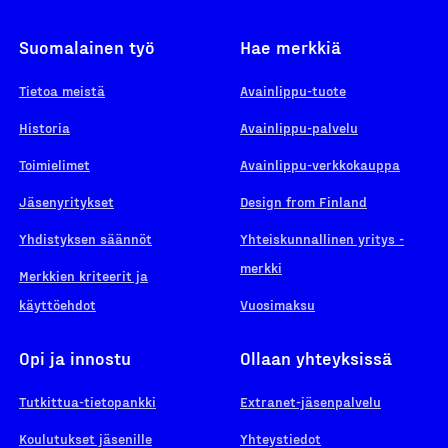
Suomalainen työ
Hae merkkiä
Tietoa meistä
Avainlippu-tuote
Historia
Avainlippu-palvelu
Toimielimet
Avainlippu-verkkokauppa
Jäsenyritykset
Design from Finland
Yhdistyksen säännöt
Yhteiskunnallinen yritys -
merkki
Merkkien kriteerit ja
käyttöehdot
Vuosimaksu
Opi ja innostu
Ollaan yhteyksissä
Tutkittua-tietopankki
Extranet-jäsenpalvelu
Koulutukset jäsenille
Yhteystiedot