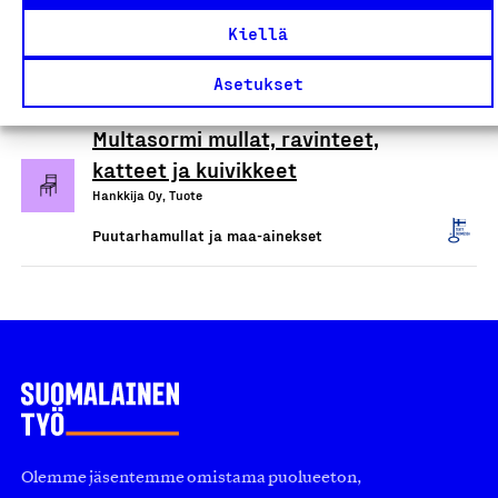
lannoitteet, hiekat ja murskeet
Kiellä
Loimaan Turve ja Humus Oy, Tuote
Puutarhamullat ja maa-ainekset
Asetukset
Multasormi mullat, ravinteet,
katteet ja kuivikkeet
Hankkija Oy, Tuote
Puutarhamullat ja maa-ainekset
Olemme jäsentemme omistama puolueeton,