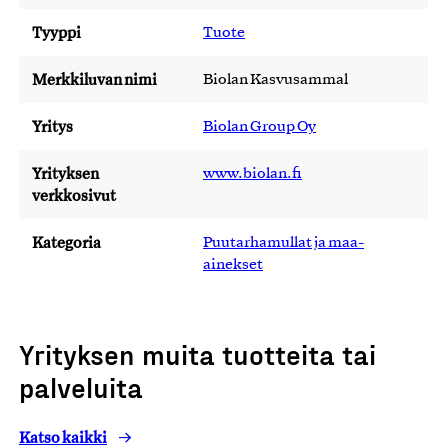
Tyyppi
Tuote
Merkkiluvan nimi
Biolan Kasvusammal
Yritys
Biolan Group Oy
Yrityksen
www.biolan.fi
verkkosivut
Kategoria
Puutarhamullat ja maa-
ainekset
Yrityksen muita tuotteita tai
palveluita
Katso kaikki