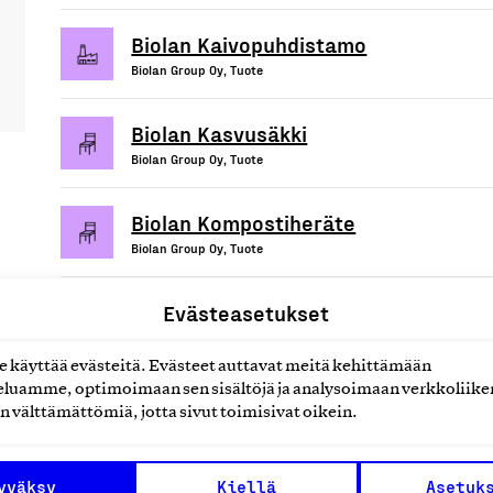
Biolan Kaivopuhdistamo
Biolan Group Oy, Tuote
Biolan Kasvusäkki
Biolan Group Oy, Tuote
Biolan Kompostiheräte
Biolan Group Oy, Tuote
Evästeasetukset
käyttää evästeitä. Evästeet auttavat meitä kehittämään
uotteet tai
luamme, optimoimaan sen sisältöjä ja analysoimaan verkkoliike
n välttämättömiä, jotta sivut toimisivat oikein.
yväksy
Kiellä
Asetuk