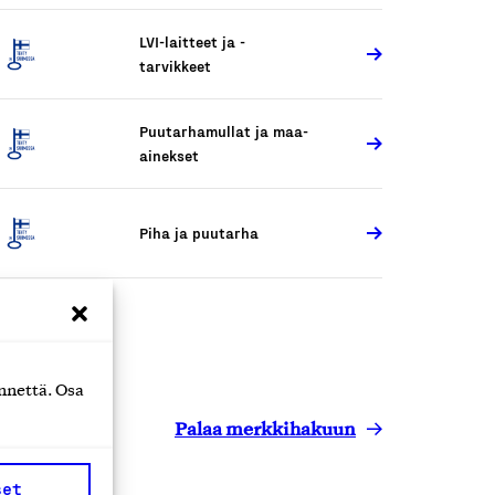
LVI-laitteet ja -
tarvikkeet
Puutarhamullat ja maa-
ainekset
Piha ja puutarha
nnettä. Osa
Palaa merkkihakuun
set