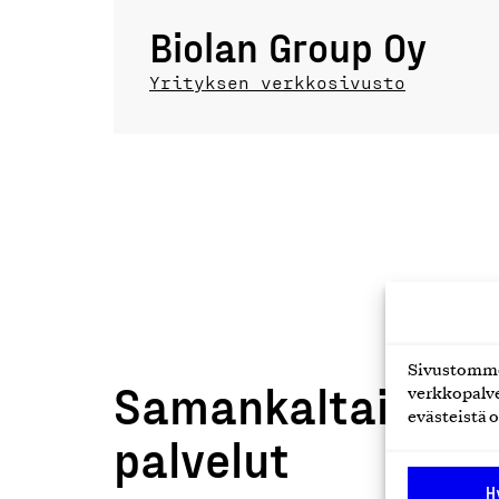
Biolan Group Oy
Yrityksen verkkosivusto
Sivustomme 
Samankaltaiset t
verkkopalve
evästeistä o
palvelut
H