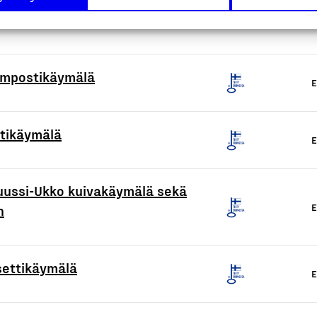
ompostikäymälä
E
stikäymälä
E
uussi-Ukko kuivakäymälä sekä
E
n
settikäymälä
E