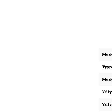
Merk
Tyyp
Merk
Yrity
Yrit