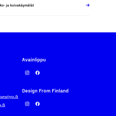
ko- ja kuivakäymälät
Avainlippu
Design From Finland
nentyo.fi
.fi