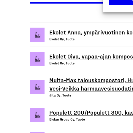
Ekolet Anna, ympärivuotinen k
Ekolet Oy, Tuote
Ekolet Oiva, vapaa-ajan kompo
Ekolet Oy, Tuote
Multa-Max talouskompostori, H
Vesi-Veikka harmaavesisuodati
Jita Oy, Tuote
Populett 200/Populett 300, ka
Biolan Group Oy, Tuote