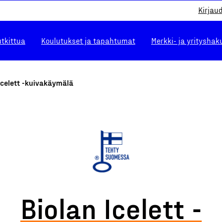
Kirjau
utkittua
Koulutukset ja tapahtumat
Merkki- ja yrityshak
Icelett -kuivakäymälä
Biolan Icelett -