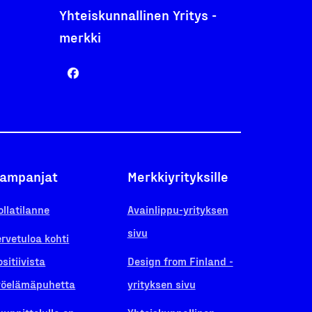
Yhteiskunnallinen Yritys -
merkki
ampanjat
Merkkiyrityksille
ollatilanne
Avainlippu-yrityksen
sivu
ervetuloa kohti
ositiivista
Design from Finland -
yöelämäpuhetta
yrityksen sivu