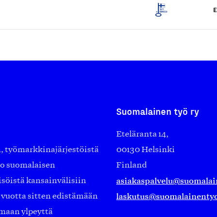
E
Suomalainen työ ry
Eteläranta 14,
työmarkkinajärjestöistä
00130 Helsinki
ko suomalaisen
Finland
asiakaspalvelu@suomalai
isöistä kansainvälisiin
laskutus@suomalainentyo
0 vuotta sitten edistämään
amaan ylpeyttä