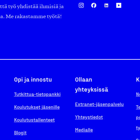
ä työ yhdistää ihmisiä ja
aa. Me rakastamme työtä!
Opi ja innostu
Ollaan
K
yhteyksissä
Tutkittua-tietopankki
N
Extranet-jäsenpalvelu
Koulutukset jäsenille
T
Yhteystiedot
p
Koulutustallenteet
t
Medialle
Blogit