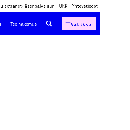
du extranet-jäsenpalveluun
UKK
Yhteystiedot
u
Tee hakemus
Valikko