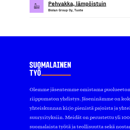
Pehvakka, lämpöistuin
Biolan Group Oy, Tuote
Olemme jäsentemme omistama puolueeton, 
riippumaton yhdistys. Jäseninämme on ko
yhteiskunnan kirjo pienistä pajoista ja yhte
suuryrityksiin. Meidät on perustettu yli 10
suomalaista työtä ja teollisuutta sekä nost