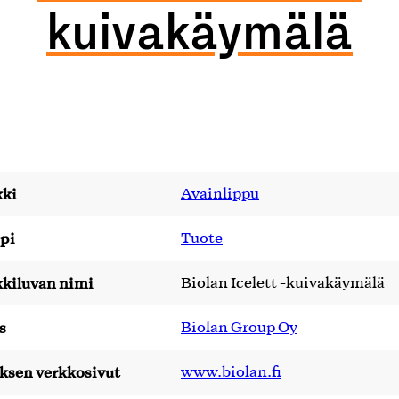
kuivakäymälä
ki
Avainlippu
pi
Tuote
kiluvan nimi
Biolan Icelett -kuivakäymälä
s
Biolan Group Oy
yksen verkkosivut
www.biolan.fi