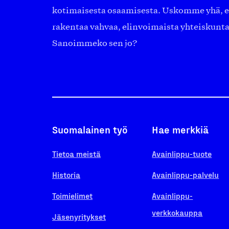
kotimaisesta osaamisesta. Uskomme yhä, ett
rakentaa vahvaa, elinvoimaista yhteiskunt
Sanoimmeko sen jo?
Suomalainen työ
Hae merkkiä
Tietoa meistä
Avainlippu-tuote
Historia
Avainlippu-palvelu
Toimielimet
Avainlippu-
verkkokauppa
Jäsenyritykset