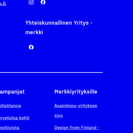
.fi
Yhteiskunnallinen Yritys -
merkki
ampanjat
Merkkiyrityksille
ollatilanne
Avainlippu-yrityksen
sivu
ervetuloa kohti
ositiivista
Design from Finland -