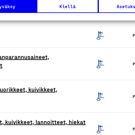
yväksy
Kiellä
Asetuk
P
anparannusaineet,
P
t
uorikkeet, kuivikkeet,
P
t, kuivikkeet, lannoitteet, hiekat
P