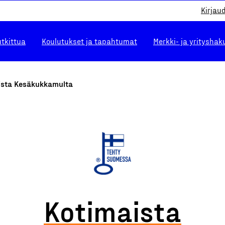
Kirjau
utkittua
Koulutukset ja tapahtumat
Merkki- ja yrityshak
ista Kesäkukkamulta
Kotimaista