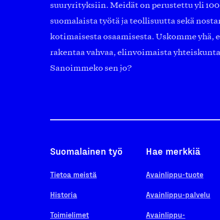
suuryrityksiin. Meidät on perustettu yli 10
suomalaista työtä ja teollisuutta sekä nost
kotimaisesta osaamisesta. Uskomme yhä, ett
rakentaa vahvaa, elinvoimaista yhteiskunt
Sanoimmeko sen jo?
Suomalainen työ
Hae merkkiä
Tietoa meistä
Avainlippu-tuote
Historia
Avainlippu-palvelu
Toimielimet
Avainlippu-