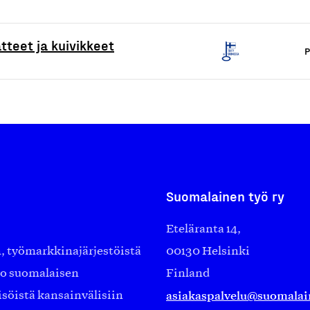
tteet ja kuivikkeet
P
Suomalainen työ ry
Eteläranta 14,
työmarkkinajärjestöistä
00130 Helsinki
ko suomalaisen
Finland
asiakaspalvelu@suomalai
isöistä kansainvälisiin