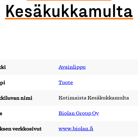
Kesäkukkamulta
ki
Avainlippu
pi
Tuote
kiluvan nimi
Kotimaista Kesäkukkamulta
s
Biolan Group Oy
yksen verkkosivut
www.biolan.fi