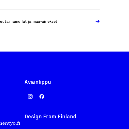
uutarhamullat ja maa-ainekset
Avainlippu
Design From Finland
nentyo.fi