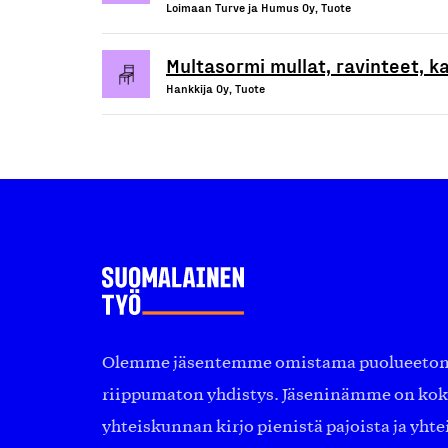
Loimaan Turve ja Humus Oy, Tuote
Multasormi mullat, ravinteet, ka
Hankkija Oy, Tuote
Olemme jäsentemme omistama puolueeton, 
riippumaton yhdistys. Jäseninämme on ko
yhteiskunnan kirjo pienistä pajoista ja yhte