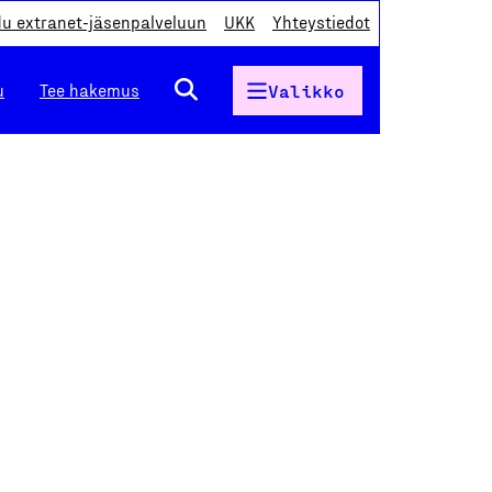
du extranet-jäsenpalveluun
UKK
Yhteystiedot
u
Tee hakemus
Valikko