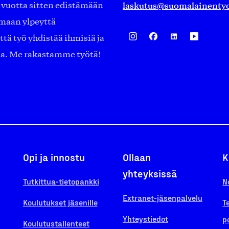
laskutus@suomalainentyo
0 vuotta sitten edistämään
amaan ylpeyttä
ä työ yhdistää ihmisiä ja
aa. Me rakastamme työtä!
Opi ja innostu
Ollaan
K
yhteyksissä
Tutkittua-tietopankki
N
Extranet-jäsenpalvelu
Koulutukset jäsenille
T
Yhteystiedot
p
Koulutustallenteet