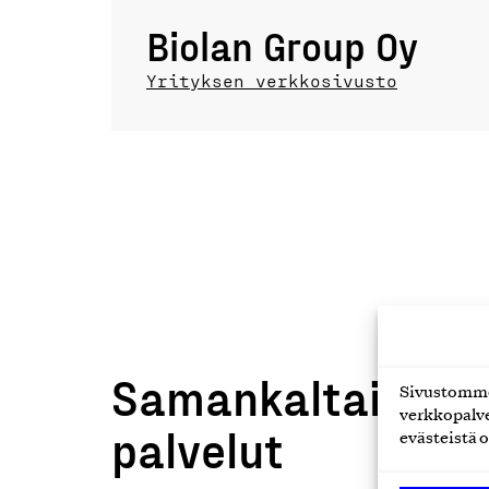
Biolan Group Oy
Yrityksen verkkosivusto
Samankaltaiset t
Sivustomme 
verkkopalve
palvelut
evästeistä o