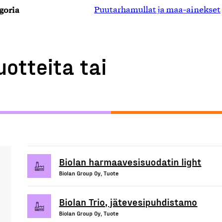
goria
Puutarhamullat ja maa-ainekset
uotteita tai
Biolan harmaavesisuodatin light
Biolan Group Oy, Tuote
Biolan Trio, jätevesipuhdistamo
Biolan Group Oy, Tuote