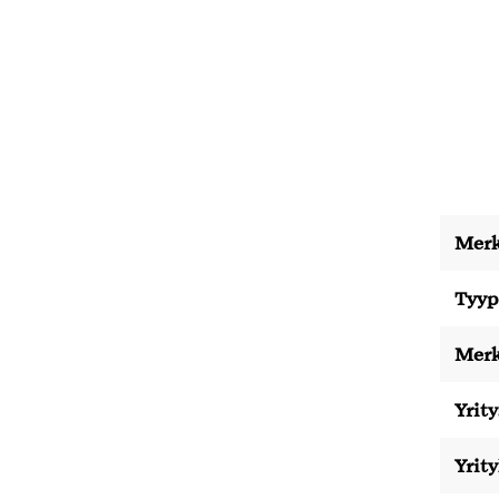
Merk
Tyyp
Merk
Yrity
Yrit