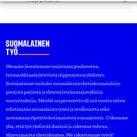
Olemme jäsentemme omistama puolueeton,
työmarkkinajärjestöistä riippumaton yhdistys.
Jäseninämme on koko suomalaisen yhteiskunnan kirjo
pienistä pajoista ja yhteisöistä kansainvälisiin
suuryrityksiin. Meidät on perustettu yli 100 vuotta sitten
edistämään suomalaista työtä ja teollisuutta sekä
nostamaan ylpeyttä kotimaisesta osaamisesta. Uskomme
yhä, että työ yhdistää ihmisiä ja rakentaa vahvaa,
elinvoimaista yhteiskuntaa. Me rakastamme työtä!