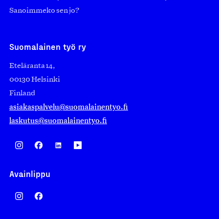
Sanoimmeko sen jo?
Suomalainen työ ry
Eteläranta 14,
00130 Helsinki
Finland
asiakaspalvelu@suomalainentyo.fi
laskutus@suomalainentyo.fi
Avainlippu