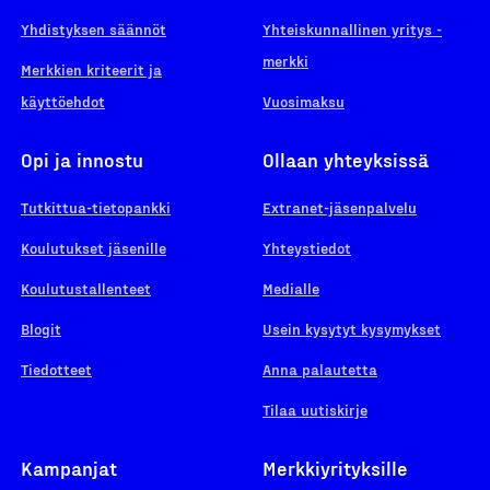
Yhdistyksen säännöt
Yhteiskunnallinen yritys -
merkki
Merkkien kriteerit ja
käyttöehdot
Vuosimaksu
Opi ja innostu
Ollaan yhteyksissä
Tutkittua-tietopankki
Extranet-jäsenpalvelu
Koulutukset jäsenille
Yhteystiedot
Koulutustallenteet
Medialle
Blogit
Usein kysytyt kysymykset
Tiedotteet
Anna palautetta
Tilaa uutiskirje
Kampanjat
Merkkiyrityksille