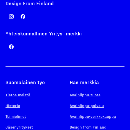
Design From Finland
Yhteiskunnallinen Yritys -merkki
Suomalainen työ
Hae merkkiä
Tietoa meistä
Avainlippu-tuote
Historia
Avainlippu-palvelu
Toimielimet
Avainlippu-verkkokauppa
Jäsenyritykset
Design from Finland