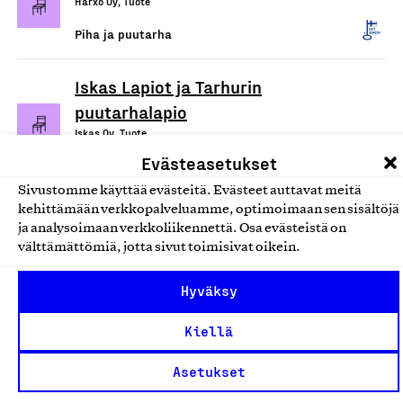
Harxo Oy, Tuote
Piha ja puutarha
Iskas Lapiot ja Tarhurin
puutarhalapio
Iskas Oy, Tuote
Evästeasetukset
Piha ja puutarha
Sivustomme käyttää evästeitä. Evästeet auttavat meitä
kehittämään verkkopalveluamme, optimoimaan sen sisältöjä
Iskas puutarha- ja
ja analysoimaan verkkoliikennettä. Osa evästeistä on
piharakentajan yleistyökalu
välttämättömiä, jotta sivut toimisivat oikein.
Iskas Oy, Tuote
Hyväksy
Piha ja puutarha
Kiellä
Huussi- ja kompostikuivike
Ruokomestarit- Premium Finnish Reed Oy, Tuote
Asetukset
Piha ja puutarha