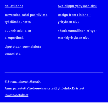
Nollatilanne
Avainlippu-yrityksen sivu
Tervetuloa kohti positiivista
Design from Finland -
työelämäpuhetta
yrityksen sivu
Suunnittelulla on
Yhteiskunnallinen Yritys -
alkuperänsä
merkkiyrityksen sivu
Liputetaan suomalaista
osaamista
© Suomalainen työ 2026.
Anna palautetta
Tietosuojaseloste
Käyttöehdot
Evästeet
Evästeasetukset