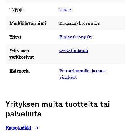
Tyyppi
Tuote
Merkkiluvan nimi
Biolan Kaktusmulta
Yritys
Biolan Group Oy
Yrityksen
www.biolan.fi
verkkosivut
Kategoria
Puutarhamullat ja maa-
ainekset
Yrityksen muita tuotteita tai
palveluita
Katso kaikki