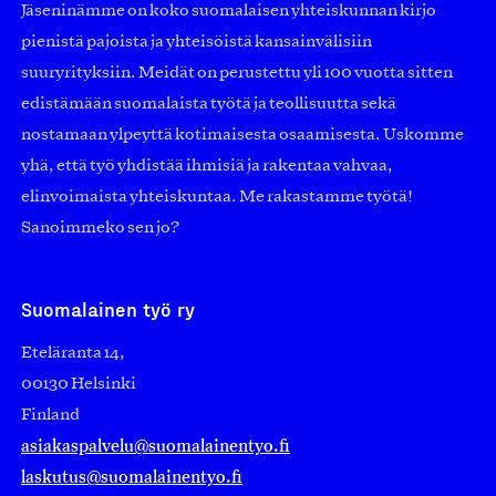
Jäseninämme on koko suomalaisen yhteiskunnan kirjo
pienistä pajoista ja yhteisöistä kansainvälisiin
suuryrityksiin. Meidät on perustettu yli 100 vuotta sitten
edistämään suomalaista työtä ja teollisuutta sekä
nostamaan ylpeyttä kotimaisesta osaamisesta. Uskomme
yhä, että työ yhdistää ihmisiä ja rakentaa vahvaa,
elinvoimaista yhteiskuntaa. Me rakastamme työtä!
Sanoimmeko sen jo?
Suomalainen työ ry
Eteläranta 14,
00130 Helsinki
Finland
asiakaspalvelu@suomalainentyo.fi
laskutus@suomalainentyo.fi