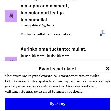
maanparannusaineet,
luomulannoitteet ja
luomumullat
Humuspehtoori Oy, Tuote
Puutarhamullat ja maa-ainekset
Aurinko oma tuotanto: mullat,
kuorikkeet, kuivikkeet,
lannoitteet, hiekat ja murskeet
Evästeasetukset
Loimaan Turve ja Humus Oy, Tuote
Sivustomme käyttää evästeitä. Evästeet auttavat meitä
Puutarhamullat ja maa-ainekset
kehittämään verkkopalveluamme, optimoimaan sen sisältöjä
ja analysoimaan verkkoliikennettä. Osa evästeistä on
Private Label: mullat,
välttämättömiä, jotta sivut toimisivat oikein.
kuorikkeet, kuivikkeet,
Hyväksy
lannoitteet, hiekat ja murskeet