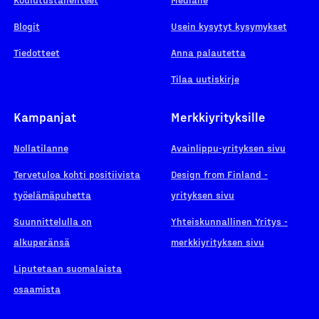
Blogit
Usein kysytyt kysymykset
Tiedotteet
Anna palautetta
Tilaa uutiskirje
Kampanjat
Merkkiyrityksille
Nollatilanne
Avainlippu-yrityksen sivu
Tervetuloa kohti positiivista
Design from Finland -
työelämäpuhetta
yrityksen sivu
Suunnittelulla on
Yhteiskunnallinen Yritys -
alkuperänsä
merkkiyrityksen sivu
Liputetaan suomalaista
osaamista