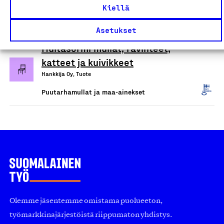
Loimaan Turve ja Humus Oy, Tuote
Kiellä
Puutarhamullat ja maa-ainekset
Asetukset
Multasormi mullat, ravinteet,
katteet ja kuivikkeet
Hankkija Oy, Tuote
Puutarhamullat ja maa-ainekset
Olemme jäsentemme omistama puolueeton,
työmarkkinajärjestöistä riippumaton yhdistys.