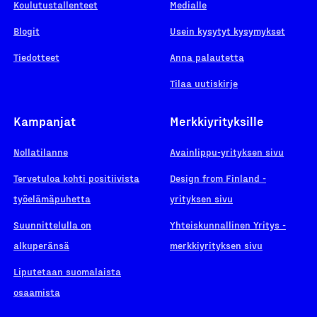
Koulutustallenteet
Medialle
Blogit
Usein kysytyt kysymykset
Tiedotteet
Anna palautetta
Tilaa uutiskirje
Kampanjat
Merkkiyrityksille
Nollatilanne
Avainlippu-yrityksen sivu
Tervetuloa kohti positiivista
Design from Finland -
työelämäpuhetta
yrityksen sivu
Suunnittelulla on
Yhteiskunnallinen Yritys -
alkuperänsä
merkkiyrityksen sivu
Liputetaan suomalaista
osaamista