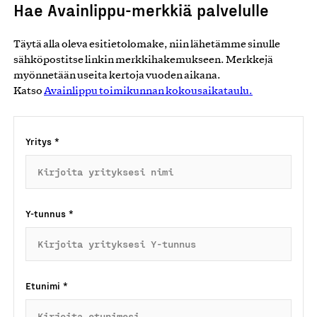
Hae Avainlippu-merkkiä palvelulle
Täytä alla oleva esitietolomake, niin lähetämme sinulle
sähköpostitse linkin merkkihakemukseen. Merkkejä
myönnetään useita kertoja vuoden aikana.
Katso
Avainlippu toimikunnan kokousaikataulu.
Yritys
*
Y-tunnus
*
Etunimi
*