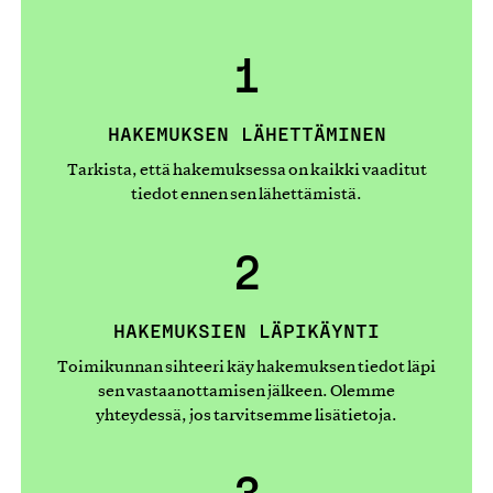
1
HAKEMUKSEN LÄHETTÄMINEN
Tarkista, että hakemuksessa on kaikki vaaditut
tiedot ennen sen lähettämistä.
2
HAKEMUKSIEN LÄPIKÄYNTI
Toimikunnan sihteeri käy hakemuksen tiedot läpi
sen vastaanottamisen jälkeen. Olemme
yhteydessä, jos tarvitsemme lisätietoja.
3