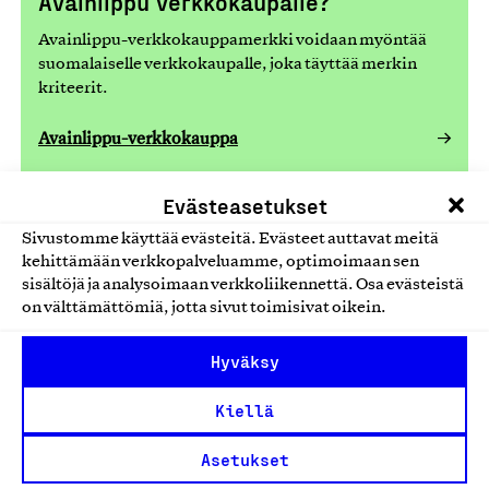
Avainlippu verkkokaupalle?
Avainlippu-verkkokauppamerkki voidaan myöntää
suomalaiselle verkkokaupalle, joka täyttää merkin
kriteerit.
Avainlippu-verkkokauppa
Evästeasetukset
Sivustomme käyttää evästeitä. Evästeet auttavat meitä
Tarvitsetko apua hakemisessa?
kehittämään verkkopalveluamme, optimoimaan sen
Ota yhteys asiantuntijaan!
sisältöjä ja analysoimaan verkkoliikennettä. Osa evästeistä
on välttämättömiä, jotta sivut toimisivat oikein.
Hyväksy
Kiellä
Asetukset