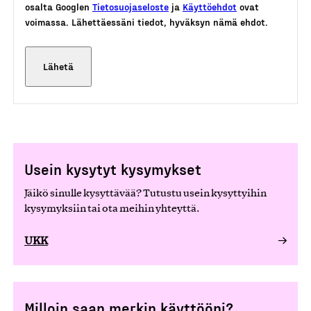
osalta Googlen
Tietosuojaseloste
ja
Käyttöehdot
ovat
voimassa. Lähettäessäni tiedot, hyväksyn nämä ehdot.
Usein kysytyt kysymykset
Jäikö sinulle kysyttävää? Tutustu usein kysyttyihin
kysymyksiin tai ota meihin yhteyttä.
UKK
Milloin saan merkin käyttööni?