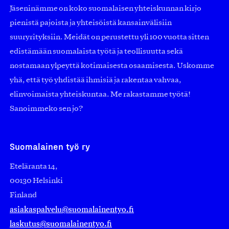
Jäseninämme on koko suomalaisen yhteiskunnan kirjo
pienistä pajoista ja yhteisöistä kansainvälisiin
suuryrityksiin. Meidät on perustettu yli 100 vuotta sitten
edistämään suomalaista työtä ja teollisuutta sekä
nostamaan ylpeyttä kotimaisesta osaamisesta. Uskomme
yhä, että työ yhdistää ihmisiä ja rakentaa vahvaa,
elinvoimaista yhteiskuntaa. Me rakastamme työtä!
Sanoimmeko sen jo?
Suomalainen työ ry
Eteläranta 14,
00130 Helsinki
Finland
asiakaspalvelu@suomalainentyo.fi
laskutus@suomalainentyo.fi