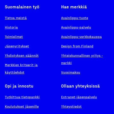
Suomalainen työ
Hae merkkiä
Tietoa meistä
Avainlippu-tuote
Historia
Avainlippu-palvelu
Toimielimet
Avainlippu-verkkokauppa
Jäsenyritykset
Design from Finland
Yhdistyksen säännöt
Yhteiskunnallinen yritys -
merkki
Merkkien kriteerit ja
käyttöehdot
Vuosimaksu
Opi ja innostu
Ollaan yhteyksissä
Tutkittua-tietopankki
Extranet-jäsenpalvelu
Koulutukset jäsenille
Yhteystiedot