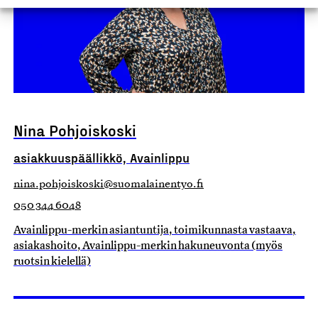
Nina Pohjoiskoski
asiakkuuspäällikkö, Avainlippu
nina.pohjoiskoski@suomalainentyo.fi
050 344 6048
Avainlippu-merkin asiantuntija, toimikunnasta vastaava,
asiakashoito, Avainlippu-merkin hakuneuvonta (myös
ruotsin kielellä)