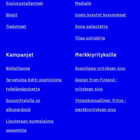
Koulutustallenteet
Medialle
Blogit
Usein kysytyt kysymykset
Tiedotteet
Anna palautetta
Tilaa uutiskirje
Kampanjat
Merkkiyrityksille
Nollatilanne
Avainlippu-yrityksen sivu
Tervetuloa kohti positiivista
Design from Finland -
työelämäpuhetta
yrityksen sivu
Suunnittelulla on
Yhteiskunnallinen Yritys -
alkuperänsä
merkkiyrityksen sivu
Liputetaan suomalaista
osaamista