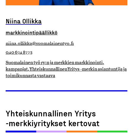
Niina Ollikka
markkinointipäällikkö
niina.ollikka@suomalainentyo.fi
040 674 8773
Suomalainen työ ry:n ja merkkien markkinointi,
kampanjat, Yhteiskunnallinen Yritys -merkin asiantuntija ja
toimikunnasta vastaava
Yhteiskunnallinen Yritys
-merkkiyritykset kertovat