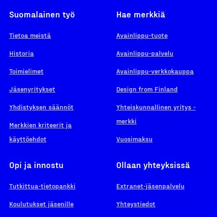
Suomalainen työ
Hae merkkiä
Tietoa meistä
Avainlippu-tuote
Historia
Avainlippu-palvelu
Toimielimet
Avainlippu-verkkokauppa
Jäsenyritykset
Design from Finland
Yhdistyksen säännöt
Yhteiskunnallinen yritys -
merkki
Merkkien kriteerit ja
käyttöehdot
Vuosimaksu
Opi ja innostu
Ollaan yhteyksissä
Tutkittua-tietopankki
Extranet-jäsenpalvelu
Koulutukset jäsenille
Yhteystiedot