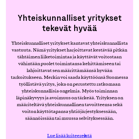
Yhteiskunnalliset yritykset
tekevät hyvää
Yhteiskunnalliset yritykset kantavat yhteiskunnallista
vastuuta. Nämä yritykset harjoittavat kestävää pitkän
tähtäimen liiketoimintaa ja käyttävät voitostaan
vähintään puolet toimintansa kehittämiseen tai
lahjoittavat sen määrittämäänsä hyvään
tarkoitukseen. Merkin voi saada käyttöönsä Suomessa
työllistävä yritys, joka on perustettu ratkomaan
yhteiskunnallisia ongelmia. Myös toiminnan
läpinäkyvyys ja avoimuus on tärkeää. Yrityksen on
määriteltävä yhteiskunnallinen tavoitteensa sekä
voiton käyttötapansa yhtiöjärjestyksessään,
säännöissään tai muussa selvityksessään.
Lue lisää kriteereistä