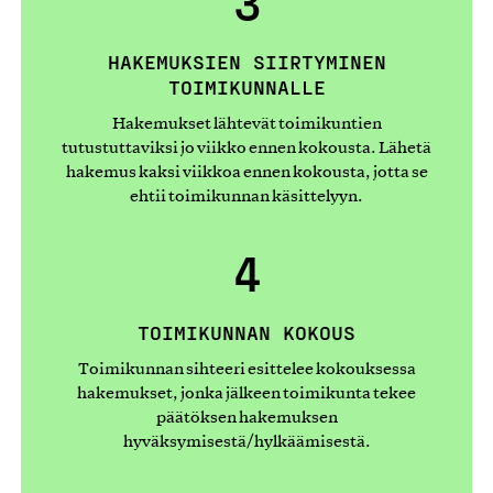
3
HAKEMUKSIEN SIIRTYMINEN
TOIMIKUNNALLE
Hakemukset lähtevät toimikuntien
tutustuttaviksi jo viikko ennen kokousta. Lähetä
hakemus kaksi viikkoa ennen kokousta, jotta se
ehtii toimikunnan käsittelyyn.
4
TOIMIKUNNAN KOKOUS
Toimikunnan sihteeri esittelee kokouksessa
hakemukset, jonka jälkeen toimikunta tekee
päätöksen hakemuksen
hyväksymisestä/hylkäämisestä.