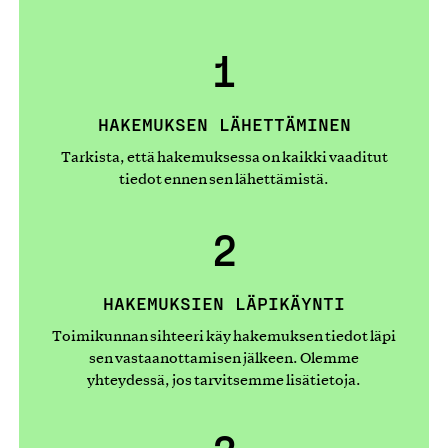
1
HAKEMUKSEN LÄHETTÄMINEN
Tarkista, että hakemuksessa on kaikki vaaditut
tiedot ennen sen lähettämistä.
2
HAKEMUKSIEN LÄPIKÄYNTI
Toimikunnan sihteeri käy hakemuksen tiedot läpi
sen vastaanottamisen jälkeen. Olemme
yhteydessä, jos tarvitsemme lisätietoja.