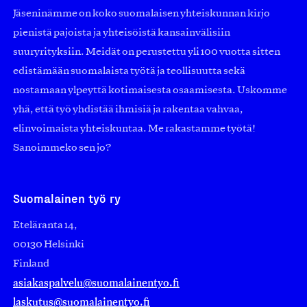
Jäseninämme on koko suomalaisen yhteiskunnan kirjo
pienistä pajoista ja yhteisöistä kansainvälisiin
suuryrityksiin. Meidät on perustettu yli 100 vuotta sitten
edistämään suomalaista työtä ja teollisuutta sekä
nostamaan ylpeyttä kotimaisesta osaamisesta. Uskomme
yhä, että työ yhdistää ihmisiä ja rakentaa vahvaa,
elinvoimaista yhteiskuntaa. Me rakastamme työtä!
Sanoimmeko sen jo?
Suomalainen työ ry
Eteläranta 14,
00130 Helsinki
Finland
asiakaspalvelu@suomalainentyo.fi
laskutus@suomalainentyo.fi