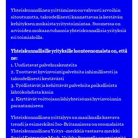
Yhteiskunnallinen yrittäminen on vahvasti arvoihin
sitoutunutta, taloudellisesti kannattavaa ja kestävän
kehityksen mukaista yritystoimintaa. Suomessa on
arvioiden mukaan tuhansia yhteiskunnallisia yrityksiä
eri toimialoilla.
Yhteiskunnallisille yrityksille luonteenomaista on, että
ne:
1. Uudistavat palvelurakenteita
2. Tuottavat hyvinvointipalveluita inhimillisesti ja
taloudellisesti kestävästi
3. Työllistävät ja kehittävät palveluita paikallisista
lähtökohdista käsin
4. Käyttävät voittojaan lähiyhteisönsä hyvinvoinnin
parantamiseen
Yhteiskunnallinen yrittäjyys on maailmalla kasvava
trendi ja esimerkiksi Iso-Britanniassa on suomalaista
Yhteiskunnallinen Yritys -merkkiä vastaava merkki