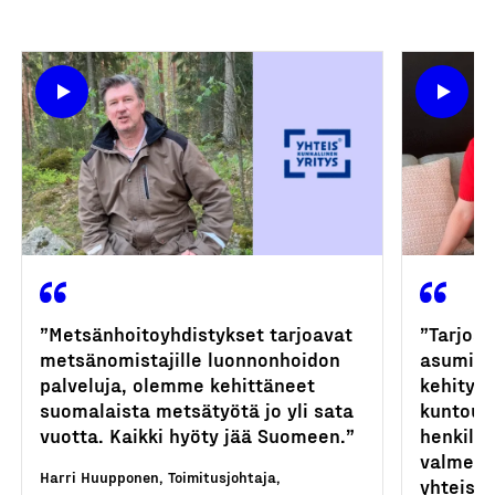
”Metsänhoitoyhdistykset tarjoavat
”Tarjoam
Katso video
metsänomistajille luonnonhoidon
asumisp
palveluja, olemme kehittäneet
kehitysv
suomalaista metsätyötä jo yli sata
kuntoutu
vuotta. Kaikki hyöty jää Suomeen.”
henkilök
valmenn
Harri Huupponen, Toimitusjohtaja,
yhteisk