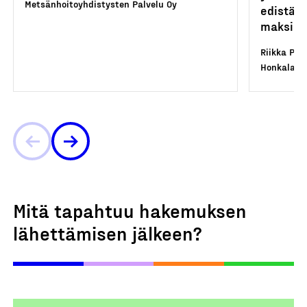
Metsänhoitoyhdistysten Palvelu Oy
edistäm
maksimo
Riikka Pik
Honkalampi
Mitä tapahtuu hakemuksen
lähettämisen jälkeen?