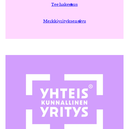
Tee hakemus
Merkkiyrityksen sivu