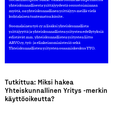
Social Enterprise Mark. Vaikka Suomella on perinteitä
yhteiskunnallisesta yrittäjyydestä osuustoiminnan
myötä, on yhteiskunnallinen yrittäjyys meillä vielä
kohtalaisen tuntematon käsite.
Suomalainen työ ry:n lisäksi yhteiskunnallista
yrittäjyyttä ja yhteiskunnallisten yritysten edellytyksiä
edistävät mm. yhteiskunnallisten yritysten liitto
ARVO ry, työ- ja elinkeinoministeriö sekä
Yhteiskunnallisten yritysten osaamiskeskus YYO.
Tutkittua: Miksi hakea
Yhteiskunnallinen Yritys -merkin
käyttöoikeutta?