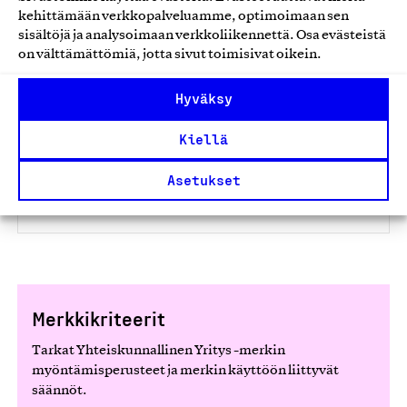
kehittämään verkkopalveluamme, optimoimaan sen
Hyväksyn
tietosuojaehdot
sisältöjä ja analysoimaan verkkoliikennettä. Osa evästeistä
on välttämättömiä, jotta sivut toimisivat oikein.
Tämä lomake on suojattu reCAPTCHA palvelulla, jonka
Hyväksy
osalta Googlen
Tietosuojaseloste
ja
Käyttöehdot
ovat
voimassa. Lähettäessäni tiedot, hyväksyn nämä ehdot.
Kiellä
Asetukset
Merkkikriteerit
Tarkat Yhteiskunnallinen Yritys -merkin
myöntämisperusteet ja merkin käyttöön liittyvät
säännöt.