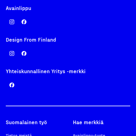
Avainlippu
Design From Finland
Yhteiskunnallinen Yritys -merkki
Suomalainen työ
Hae merkkiä
Tietoa meistä
Avainlippu-tuote