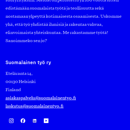
suuryrityksiin. Meidät on perustettu yli 100 vuotta sitten
edistämään suomalaista työtä ja teollisuutta sekä
nostamaan ylpeyttä kotimaisesta osaamisesta. Uskomme
yhä, että työ yhdistää ihmisiä ja rakentaa vahvaa,
elinvoimaista yhteiskuntaa. Me rakastamme työtä!
Sanoimmeko sen jo?
Suomalainen työ ry
Eteläranta 14,
00130 Helsinki
Finland
asiakaspalvelu@suomalainentyo.fi
laskutus@suomalainentyo.fi