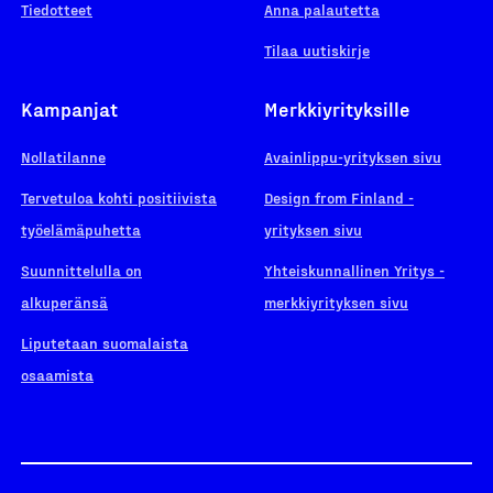
Tiedotteet
Anna palautetta
Tilaa uutiskirje
Kampanjat
Merkkiyrityksille
Nollatilanne
Avainlippu-yrityksen sivu
Tervetuloa kohti positiivista
Design from Finland -
työelämäpuhetta
yrityksen sivu
Suunnittelulla on
Yhteiskunnallinen Yritys -
alkuperänsä
merkkiyrityksen sivu
Liputetaan suomalaista
osaamista