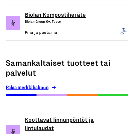
Biolan Kompostiheräte
Biolan Group Oy, Tuote
Piha ja puutarha
Samankaltaiset tuotteet tai
palvelut
Palaa merkkihakuun
Koottavat linnunpöntöt ja
lintulaudat