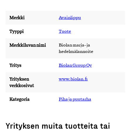
Merkki
Avainlippu
Tyyppi
Tuote
Merkkiluvan nimi
Biolan marja- ja
hedelmälannoite
Yritys
Biolan Group Oy
Yrityksen
www.biolan.fi
verkkosivut
Kategoria
Piha ja puutarha
Yrityksen muita tuotteita tai