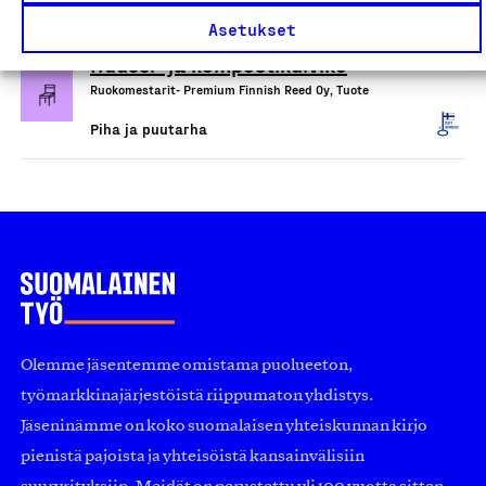
Piha ja puutarha
Asetukset
Huussi- ja kompostikuivike
Ruokomestarit- Premium Finnish Reed Oy, Tuote
Piha ja puutarha
Olemme jäsentemme omistama puolueeton,
työmarkkinajärjestöistä riippumaton yhdistys.
Jäseninämme on koko suomalaisen yhteiskunnan kirjo
pienistä pajoista ja yhteisöistä kansainvälisiin