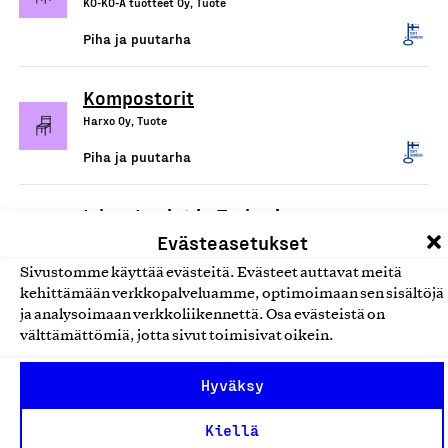
KO-KO-A tuotteet Oy, Tuote
Piha ja puutarha
Kompostorit
Harxo Oy, Tuote
Piha ja puutarha
Iskas Lapiot ja Tarhurin
Evästeasetukset
puutarhalapio
Iskas Oy, Tuote
Sivustomme käyttää evästeitä. Evästeet auttavat meitä
kehittämään verkkopalveluamme, optimoimaan sen sisältöjä
Piha ja puutarha
ja analysoimaan verkkoliikennettä. Osa evästeistä on
välttämättömiä, jotta sivut toimisivat oikein.
Iskas puutarha- ja
Hyväksy
piharakentajan yleistyökalu
Iskas Oy, Tuote
Kiellä