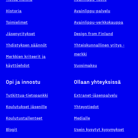
Historia
Avainlippu-palvelu
Toimielimet
Avainlippu-verkkokauppa
Jäsenyritykset
Design from Finland
Yhdistyksen säännöt
Yhteiskunnallinen yritys -
merkki
Merkkien kriteerit ja
käyttöehdot
Vuosimaksu
Opi ja innostu
Ollaan yhteyksissä
Tutkittua-tietopankki
Extranet-jäsenpalvelu
Koulutukset jäsenille
Yhteystiedot
Koulutustallenteet
Medialle
Blogit
Usein kysytyt kysymykset