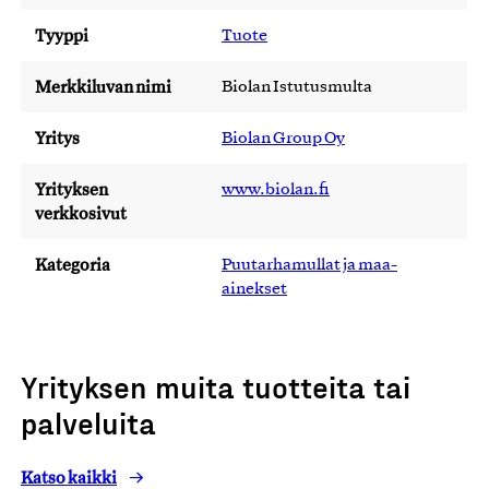
Tyyppi
Tuote
Merkkiluvan nimi
Biolan Istutusmulta
Yritys
Biolan Group Oy
Yrityksen
www.biolan.fi
verkkosivut
Kategoria
Puutarhamullat ja maa-
ainekset
Yrityksen muita tuotteita tai
palveluita
Katso kaikki