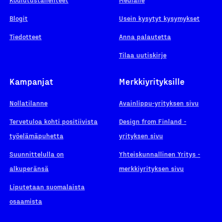
Blogit
Usein kysytyt kysymykset
Tiedotteet
Anna palautetta
Tilaa uutiskirje
Kampanjat
Merkkiyrityksille
Nollatilanne
Avainlippu-yrityksen sivu
Tervetuloa kohti positiivista
Design from Finland -
työelämäpuhetta
yrityksen sivu
Suunnittelulla on
Yhteiskunnallinen Yritys -
alkuperänsä
merkkiyrityksen sivu
Liputetaan suomalaista
osaamista