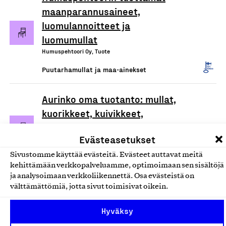
maanparannusaineet,
luomulannoitteet ja
luomumullat
Humuspehtoori Oy, Tuote
Puutarhamullat ja maa-ainekset
Aurinko oma tuotanto: mullat,
kuorikkeet, kuivikkeet,
lannoitteet, hiekat ja murskeet
Evästeasetukset
Loimaan Turve ja Humus Oy, Tuote
Sivustomme käyttää evästeitä. Evästeet auttavat meitä
Puutarhamullat ja maa-ainekset
kehittämään verkkopalveluamme, optimoimaan sen sisältöjä
ja analysoimaan verkkoliikennettä. Osa evästeistä on
Private Label: mullat,
välttämättömiä, jotta sivut toimisivat oikein.
kuorikkeet, kuivikkeet,
Hyväksy
lannoitteet, hiekat ja murskeet