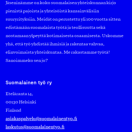
Jäseninämme on koko suomalaisen yhteiskunnan kirjo
pienistä pajoista ja yhteisöistä kansainvälisiin
suuryrityksiin. Meidät on perustettu yli 100 vuotta sitten
edistämään suomalaista työtä ja teollisuutta sekä
nostamaan ylpeyttä kotimaisesta osaamisesta. Uskomme
yhä, että työ yhdistää ihmisiä ja rakentaa vahvaa,
elinvoimaista yhteiskuntaa. Me rakastamme työtä!
Sanoimmeko sen jo?
Suomalainen työ ry
Eteläranta 14,
00130 Helsinki
Finland
asiakaspalvelu@suomalainentyo.fi
laskutus@suomalainentyo.fi