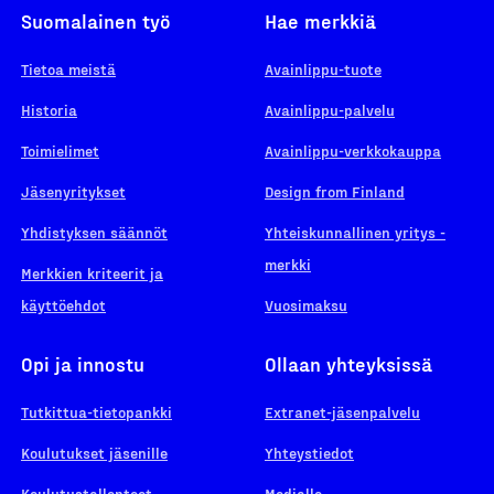
Suomalainen työ
Hae merkkiä
Tietoa meistä
Avainlippu-tuote
Historia
Avainlippu-palvelu
Toimielimet
Avainlippu-verkkokauppa
Jäsenyritykset
Design from Finland
Yhdistyksen säännöt
Yhteiskunnallinen yritys -
merkki
Merkkien kriteerit ja
käyttöehdot
Vuosimaksu
Opi ja innostu
Ollaan yhteyksissä
Tutkittua-tietopankki
Extranet-jäsenpalvelu
Koulutukset jäsenille
Yhteystiedot
Koulutustallenteet
Medialle