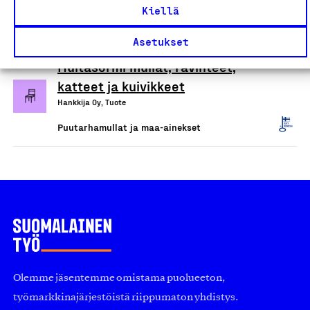
Loimaan Turve ja Humus Oy, Tuote
Kiellä
Puutarhamullat ja maa-ainekset
Asetukset
Multasormi mullat, ravinteet,
katteet ja kuivikkeet
Hankkija Oy, Tuote
Puutarhamullat ja maa-ainekset
Olemme jäsentemme omistama puolueeton,
työmarkkinajärjestöistä riippumaton yhdistys.