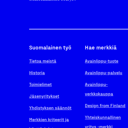
Suomalainen työ
Hae merkkiä
Tietoa meistä
Avainlippu-tuote
Historia
Avainlippu-palvelu
Toimielimet
Avainlippu-
verkkokauppa
Jäsenyritykset
Design from Finland
Yhdistyksen säännöt
Yhteiskunnallinen
Merkkien kriteerit ja
yritys -merkki