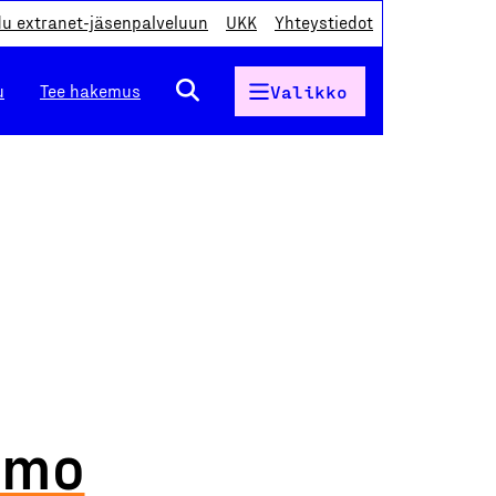
du extranet-jäsenpalveluun
UKK
Yhteystiedot
u
Tee hakemus
Valikko
amo