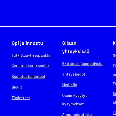
Opi ja innostu
Ollaan
K
yhteyksissä
Tutkittua-tietopankki
N
Extranet-jäsenpalvelu
Koulutukset jäsenille
T
Yhteystiedot
p
Koulutustallenteet
t
Medialle
Blogit
S
Usein kysytyt
Tiedotteet
a
kysymykset
L
Anna palautetta