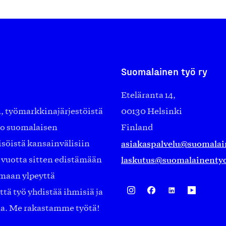
Suomalainen työ ry
Eteläranta 14,
työmarkkinajärjestöistä
00130 Helsinki
ko suomalaisen
Finland
asiakaspalvelu@suomalai
isöistä kansainvälisiin
laskutus@suomalainentyo
0 vuotta sitten edistämään
amaan ylpeyttä
ä työ yhdistää ihmisiä ja
aa. Me rakastamme työtä!