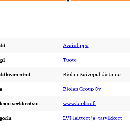
ki
Avainlippu
pi
Tuote
kiluvan nimi
Biolan Kaivopuhdistamo
s
Biolan Group Oy
yksen verkkosivut
www.biolan.fi
goria
LVI-laitteet ja -tarvikkeet