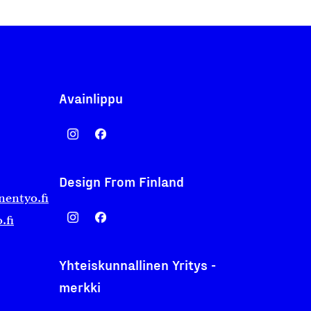
Avainlippu
Design From Finland
nentyo.fi
.fi
Yhteiskunnallinen Yritys -
merkki