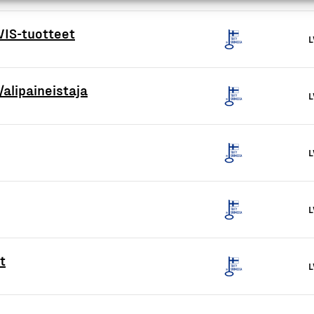
VIS-tuotteet
L
alipaineistaja
L
L
L
t
L