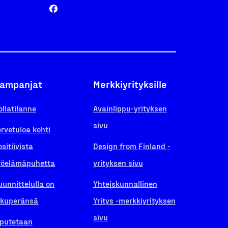
ampanjat
Merkkiyrityksille
ollatilanne
Avainlippu-yrityksen
sivu
ervetuloa kohti
ositiivista
Design from Finland -
yöelämäpuhetta
yrityksen sivu
uunnittelulla on
Yhteiskunnallinen
lkuperänsä
Yritys -merkkiyrityksen
sivu
iputetaan