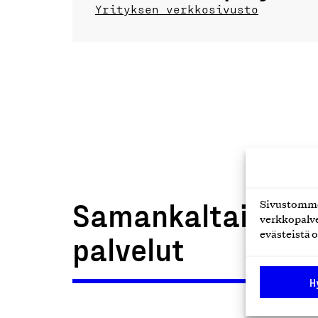
Yrityksen verkkosivusto
Samankaltaiset t
Sivustomme 
verkkopalve
palvelut
evästeistä o
H