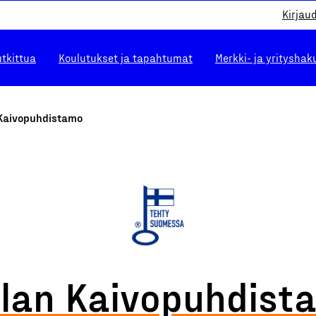
Kirjau
utkittua
Koulutukset ja tapahtumat
Merkki- ja yrityshak
 Kaivopuhdistamo
olan Kaivopuhdist