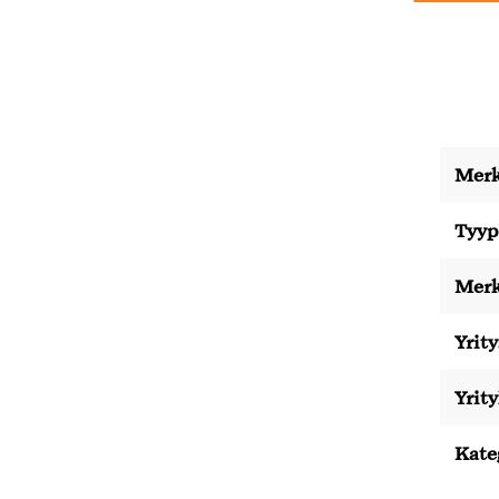
Merk
Tyyp
Merk
Yrity
Yrit
Kate