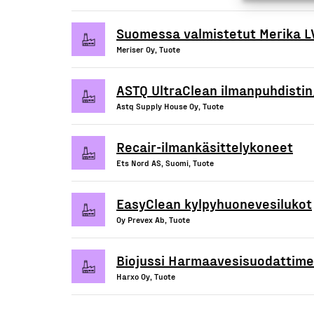
Suomessa valmistetut Merika L
Meriser Oy, Tuote
ASTQ UltraClean ilmanpuhdistin/
Astq Supply House Oy, Tuote
Recair-ilmankäsittelykoneet
Ets Nord AS, Suomi, Tuote
EasyClean kylpyhuonevesilukot
Oy Prevex Ab, Tuote
Biojussi Harmaavesisuodattime
Harxo Oy, Tuote