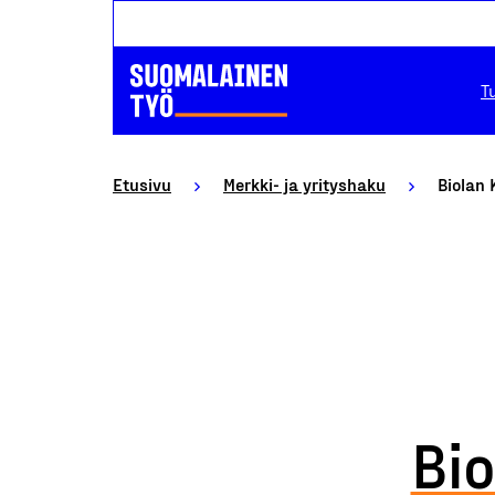
T
Etusivu
Merkki- ja yrityshaku
Biolan
Bi