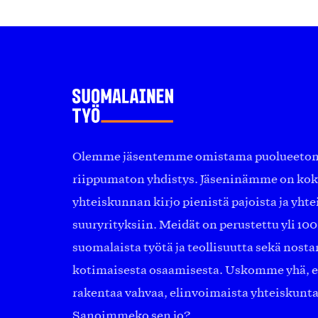
Olemme jäsentemme omistama puolueeton, 
riippumaton yhdistys. Jäseninämme on ko
yhteiskunnan kirjo pienistä pajoista ja yhte
suuryrityksiin. Meidät on perustettu yli 10
suomalaista työtä ja teollisuutta sekä nost
kotimaisesta osaamisesta. Uskomme yhä, ett
rakentaa vahvaa, elinvoimaista yhteiskunt
Sanoimmeko sen jo?