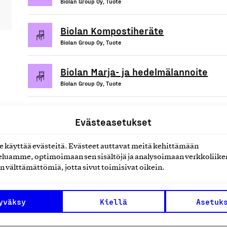
Biolan Group Oy, Tuote
Biolan Kompostiheräte
Biolan Group Oy, Tuote
Biolan Marja- ja hedelmälannoite
Biolan Group Oy, Tuote
Evästeasetukset
uotteet tai
käyttää evästeitä. Evästeet auttavat meitä kehittämään
luamme, optimoimaan sen sisältöjä ja analysoimaan verkkoliike
n välttämättömiä, jotta sivut toimisivat oikein.
yväksy
Kiellä
Asetuk