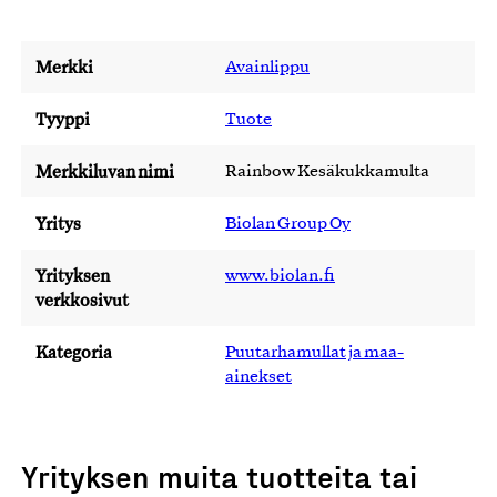
Merkki
Avainlippu
Tyyppi
Tuote
Merkkiluvan nimi
Rainbow Kesäkukkamulta
Yritys
Biolan Group Oy
Yrityksen
www.biolan.fi
verkkosivut
Kategoria
Puutarhamullat ja maa-
ainekset
Yrityksen muita tuotteita tai