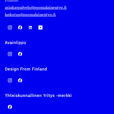
Finland
asiakaspalvelu@suomalainentyo.fi
laskutus@suomalainentyo.fi
Avainlippu
Design From Finland
Yhteiskunnallinen Yritys -merkki