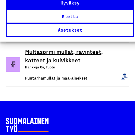
Hyväksy
kuorikkeet, kuivikkeet,
lannoitteet, hiekat ja murskeet
Kiellä
Loimaan Turve ja Humus Oy, Tuote
Asetukset
Puutarhamullat ja maa-ainekset
Multasormi mullat, ravinteet,
katteet ja kuivikkeet
Hankkija Oy, Tuote
Puutarhamullat ja maa-ainekset