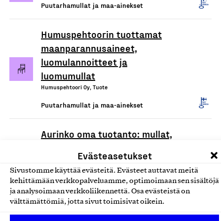
Puutarhamullat ja maa-ainekset
Humuspehtoorin tuottamat
maanparannusaineet,
luomulannoitteet ja
luomumullat
Humuspehtoori Oy, Tuote
Puutarhamullat ja maa-ainekset
Aurinko oma tuotanto: mullat,
kuorikkeet, kuivikkeet,
Evästeasetukset
lannoitteet, hiekat ja murskeet
Sivustomme käyttää evästeitä. Evästeet auttavat meitä
Loimaan Turve ja Humus Oy, Tuote
kehittämään verkkopalveluamme, optimoimaan sen sisältöjä
Puutarhamullat ja maa-ainekset
ja analysoimaan verkkoliikennettä. Osa evästeistä on
välttämättömiä, jotta sivut toimisivat oikein.
Private Label: mullat,