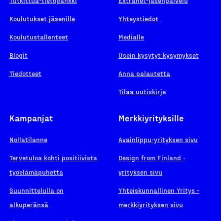
Tutkittua-tietopankki
Extranet-jäsenpalvelu
Koulutukset jäsenille
Yhteystiedot
Koulutustallenteet
Medialle
Blogit
Usein kysytyt kysymykset
Tiedotteet
Anna palautetta
Tilaa uutiskirje
Kampanjat
Merkkiyrityksille
Nollatilanne
Avainlippu-yrityksen sivu
Tervetuloa kohti positiivista
Design from Finland -
työelämäpuhetta
yrityksen sivu
Suunnittelulla on
Yhteiskunnallinen Yritys -
alkuperänsä
merkkiyrityksen sivu