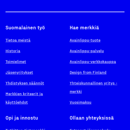
Suomalainen työ
Hae merkkiä
Tietoa meistä
Avainlippu-tuote
Historia
Avainlippu-palvelu
Toimielimet
Avainlippu-verkkokauppa
Jäsenyritykset
Design from Finland
Yhdistyksen säännöt
Yhteiskunnallinen yritys -
merkki
Merkkien kriteerit ja
käyttöehdot
Vuosimaksu
Opi ja innostu
Ollaan yhteyksissä