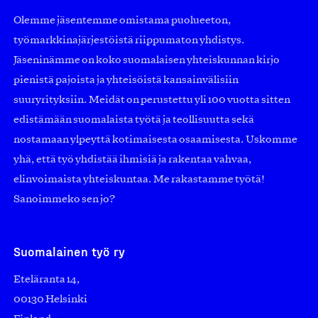
Olemme jäsentemme omistama puolueeton,
työmarkkinajärjestöistä riippumaton yhdistys.
Jäseninämme on koko suomalaisen yhteiskunnan kirjo
pienistä pajoista ja yhteisöistä kansainvälisiin
suuryrityksiin. Meidät on perustettu yli 100 vuotta sitten
edistämään suomalaista työtä ja teollisuutta sekä
nostamaan ylpeyttä kotimaisesta osaamisesta. Uskomme
yhä, että työ yhdistää ihmisiä ja rakentaa vahvaa,
elinvoimaista yhteiskuntaa. Me rakastamme työtä!
Sanoimmeko sen jo?
Suomalainen työ ry
Eteläranta 14,
00130 Helsinki