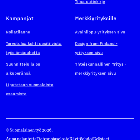
Tilaa uutiskirje
Kampanjat
Merkkiyrityksille
1920
Nollatilanne
Avainlippu-yrityksen sivu
Tervetuloa kohti positiivista
Design from Finland -
työelämäpuhetta
yrityksen sivu
Suunnittelulla on
Yhteiskunnallinen Yritys -
1917
alkuperänsä
merkkiyrityksen sivu
Liputetaan suomalaista
osaamista
1912
© Suomalainen työ 2026.
Anna palautetta
Tietosuojaseloste
Käyttöehdot
Evästeet