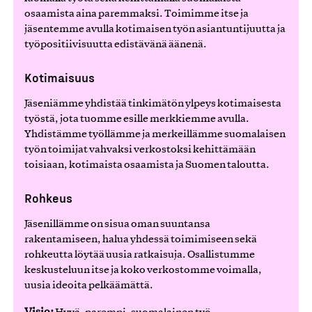
osaamista aina paremmaksi. Toimimme itse ja
jäsentemme avulla kotimaisen työn asiantuntijuutta ja
työpositiivisuutta edistävänä äänenä.
Kotimaisuus
Jäseniämme yhdistää tinkimätön ylpeys kotimaisesta
työstä, jota tuomme esille merkkiemme avulla.
Yhdistämme työllämme ja merkeillämme suomalaisen
työn toimijat vahvaksi verkostoksi kehittämään
toisiaan, kotimaista osaamista ja Suomen taloutta.
Rohkeus
Jäsenillämme on sisua oman suuntansa
rakentamiseen, halua yhdessä toimimiseen sekä
rohkeutta löytää uusia ratkaisuja. Osallistumme
keskusteluun itse ja koko verkostomme voimalla,
uusia ideoita pelkäämättä.
Visio: