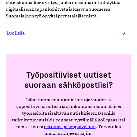
yhteiskunnallinen yritys, jonka missiona on kiihdyttää
digitaalisen kaupan kehitystä ja kasvua Suomessa.
2011
Suomalainen työ on yksi perustajajäsenistä.
Lue lisää
2006
Työpositiiviset uutiset
suoraan sähköpostiisi?
2000
Lähetämme muutamia kertoja vuodessa
työpositiivisia uutisia ja ajankohtaisia suomalaisen
työn asioita sisältävän uutiskirjeen. Jäsenille
tarkoitetun uutiskirjeen saat pyytämällä kollegaasi tai
1995
meitä tietosi
extranet-jäsenpalveluun
. Tervetuloa
mukaan kirjeensaajiin.