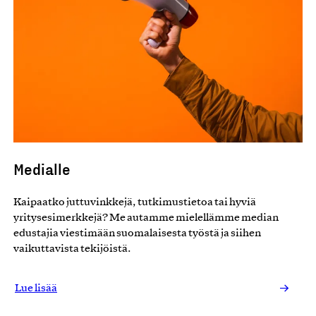
2015
2014
Medialle
Kaipaatko juttuvinkkejä, tutkimustietoa tai hyviä
yritysesimerkkejä? Me autamme mielellämme median
edustajia viestimään suomalaisesta työstä ja siihen
2013
vaikuttavista tekijöistä.
Lue lisää