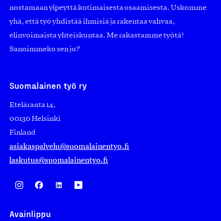
nostamaan ylpeyttä kotimaisesta osaamisesta. Uskomme
yhä, että työ yhdistää ihmisiä ja rakentaa vahvaa,
elinvoimaista yhteiskuntaa. Me rakastamme työtä!
Sanoimmeko sen jo?
1975
Suomalainen työ ry
Eteläranta 14,
1974
00130 Helsinki
Finland
asiakaspalvelu@suomalainentyo.fi
laskutus@suomalainentyo.fi
1967
Avainlippu