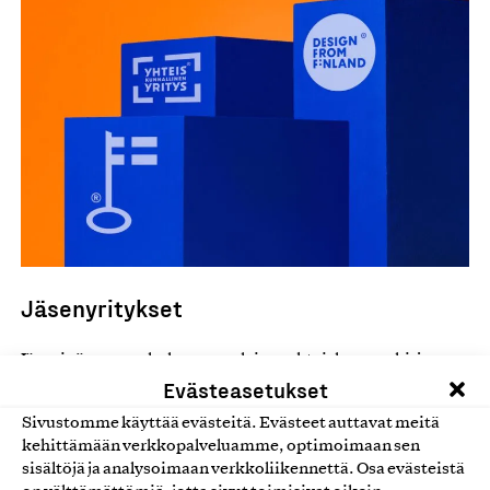
Jäsenyritykset
Jäseninämme on koko suomalaisen yhteiskunnan kirjo
Evästeasetukset
pienistä pajoista ja yhteisöistä kansainvälisiin
2025
suuryrityksiin. Yrityshausta löydät kaikki yhdistyksemme
Sivustomme käyttää evästeitä. Evästeet auttavat meitä
jäsenyritykset. Suodattamalla hakua merkin mukaan saat
kehittämään verkkopalveluamme, optimoimaan sen
myös listan kaikista yrityksistä, joille on myönnetty
sisältöjä ja analysoimaan verkkoliikennettä. Osa evästeistä
Avainlipun, Design from Finland- tai Yhteiskunnallinen