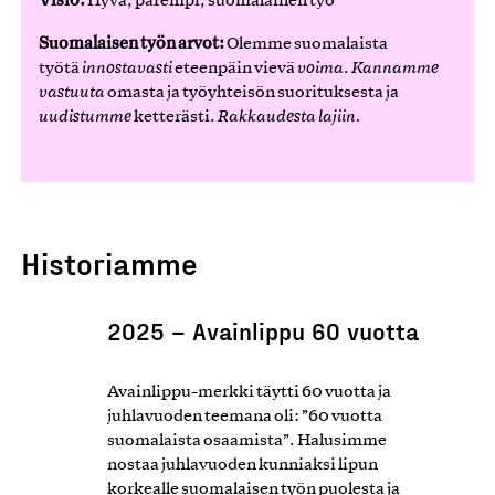
Hyvä, parempi, suomalainen työ
Suomalaisen työn arvot:
Olemme suomalaista
työtä
innostavasti
eteenpäin vievä
voima
.
Kannamme
vastuuta
omasta ja työyhteisön suorituksesta ja
uudistumme
ketterästi.
Rakkaudesta lajiin.
Historiamme
2025 – Avainlippu 60 vuotta
2020–
2010–2019
2000–2009
Avainlippu-merkki täytti 60 vuotta ja
1970–1999
1940–1969
juhlavuoden teemana oli: ”60 vuotta
1910–1939
suomalaista osaamista”. Halusimme
nostaa juhlavuoden kunniaksi lipun
korkealle suomalaisen työn puolesta ja