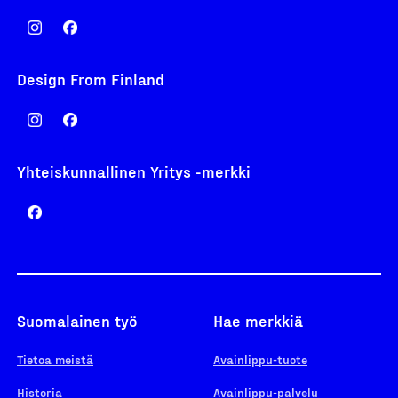
1965
Design From Finland
1960
Yhteiskunnallinen Yritys -merkki
1950
Suomalainen työ
Hae merkkiä
1940
Tietoa meistä
Avainlippu-tuote
Historia
Avainlippu-palvelu