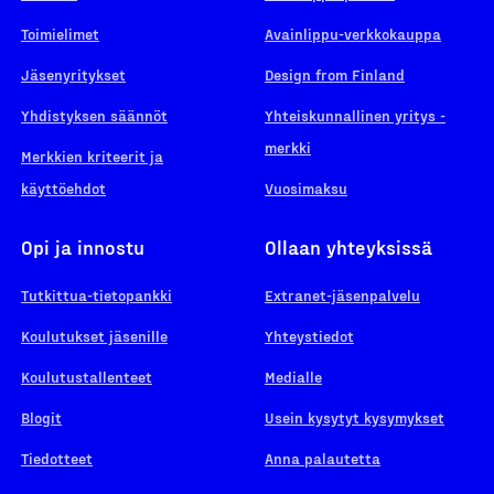
Toimielimet
Avainlippu-verkkokauppa
1937
Jäsenyritykset
Design from Finland
Yhdistyksen säännöt
Yhteiskunnallinen yritys -
merkki
Merkkien kriteerit ja
käyttöehdot
Vuosimaksu
1934
Opi ja innostu
Ollaan yhteyksissä
Tutkittua-tietopankki
Extranet-jäsenpalvelu
1932
Koulutukset jäsenille
Yhteystiedot
Koulutustallenteet
Medialle
Blogit
Usein kysytyt kysymykset
1931
Tiedotteet
Anna palautetta