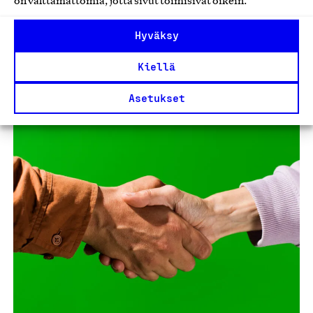
on välttämättömiä, jotta sivut toimisivat oikein.
Yritys -merkin käyttöoikeus.
2024
Hyväksy
Katso jäsenyritykset
Kiellä
Asetukset
2024
2022
2021