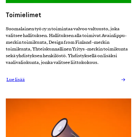
Toimielimet
2020
Suomalainen työ ry:n toimintaa valvoo valtuusto, joka
valitsee hallituksen. Hallituksen alla toimivat Avainlippu-
merkin toimikunta, Design from Finland -merkin
toimikunta, Yhteiskunnallinen Yritys -merkin toimikunta
sekä yhdistyksen henkilöstö. Yhdistyksellä on lisäksi
2019
vaalivaliokunta, jonka valitsee liittokokous.
Lue lisää
2018
2017