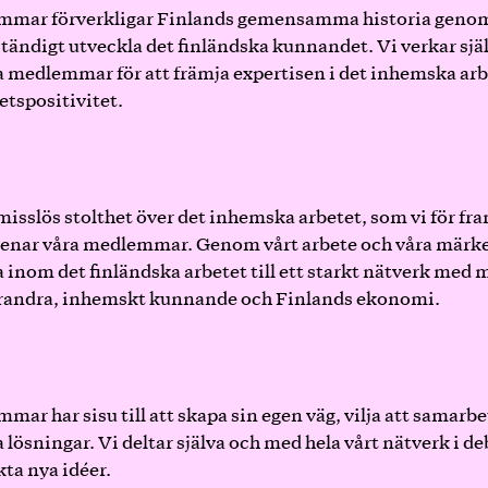
mmar förverkligar Finlands gemensamma historia genom
ständigt utveckla det finländska kunnandet. Vi verkar sj
ra medlemmar för att främja expertisen i det inhemska ar
betspositivitet.
sslös stolthet över det inhemska arbetet, som vi för fra
enar våra medlemmar. Genom vårt arbete och våra märke
 inom det finländska arbetet till ett starkt nätverk med m
arandra, inhemskt kunnande och Finlands ekonomi.
mar har sisu till att skapa sin egen väg, vilja att samarb
a lösningar. Vi deltar själva och med hela vårt nätverk i d
kta nya idéer.