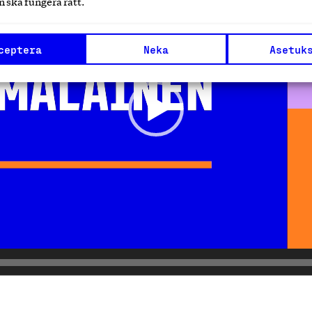
 ska fungera rätt.
ceptera
Neka
Asetuk