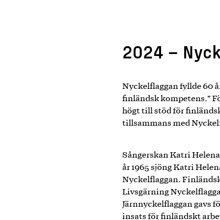
2024 – Nyck
Nyckelflaggan fyllde 60 å
finländsk kompetens.” För 
högt till stöd för finländ
tillsammans med Nyckel
Sångerskan Katri Helen
år 1965 sjöng Katri Hele
Nyckelflaggan. Finländsk
Livsgärning Nyckelflagg
Järnnyckelflaggan gavs f
insats för finländskt arbe