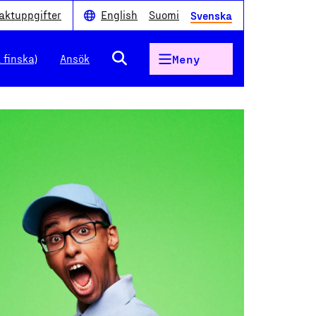
aktuppgifter
English
Suomi
Svenska
 finska)
Ansök
Meny