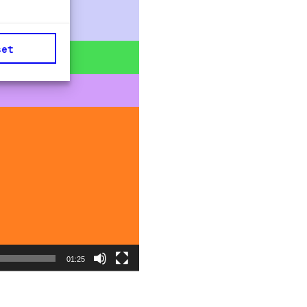
set
01:25