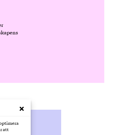
er
nskapens
 optimera
r att