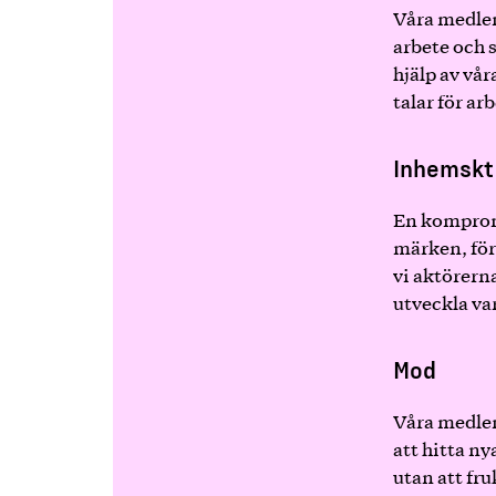
Våra medle
arbete och 
hjälp av vå
talar för ar
Inhemskt
En kompromi
märken, för
vi aktörerna
utveckla v
Mod
Våra medlem
att hitta ny
utan att fru