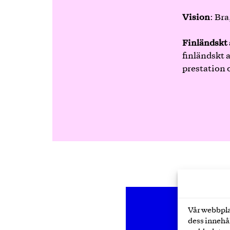
Vision
: Bra
Finländskt 
finländskt 
prestation o
Videospelare
Vår webbpla
dess innehål