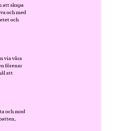
 att skapa
älva och med
betet och
m via våra
n förenar
ål att
eta och mod
ebatten,