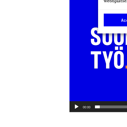
webbplatsen
Ac
00:00