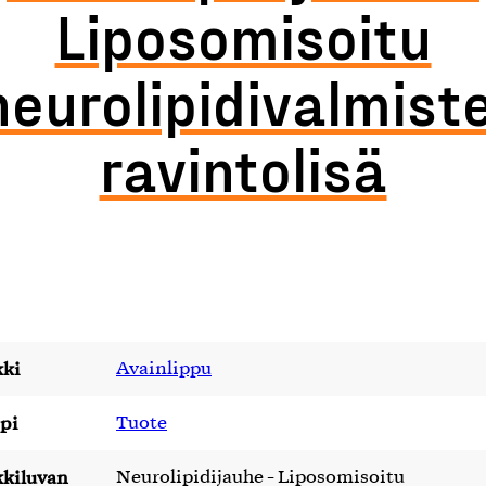
Liposomisoitu
neurolipidivalmiste
ravintolisä
ki
Avainlippu
pi
Tuote
kiluvan
Neurolipidijauhe - Liposomisoitu