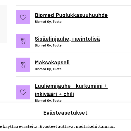
Biomed Puolukkasuuhuuhde
Biomed Oy, Tuote
Sisäelinjauhe, ravintolisä
Biomed Oy, Tuote
Maksakapseli
Biomed Oy, Tuote
Luuliemijauhe - kurkumiini +
inkivääri + chili
Biomed Oy, Tuote
Evästeasetukset
Lion´s Mane - siiliorakasuute +
neurolipidit, ravintolisä
käyttää evästeitä. Evästeet auttavat meitä kehittämään