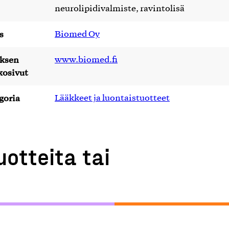
neurolipidivalmiste, ravintolisä
s
Biomed Oy
yksen
www.biomed.fi
kosivut
goria
Lääkkeet ja luontaistuotteet
uotteita tai