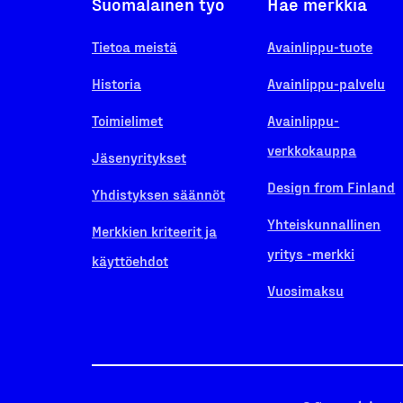
Suomalainen työ
Hae merkkiä
Tietoa meistä
Avainlippu-tuote
Historia
Avainlippu-palvelu
Toimielimet
Avainlippu-
verkkokauppa
Jäsenyritykset
Design from Finland
Yhdistyksen säännöt
Yhteiskunnallinen
Merkkien kriteerit ja
yritys -merkki
käyttöehdot
Vuosimaksu