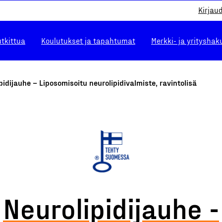
Kirjau
utkittua
Koulutukset ja tapahtumat
Merkki- ja yrityshak
pidijauhe – Liposomisoitu neurolipidivalmiste, ravintolisä
Neurolipidijauhe -