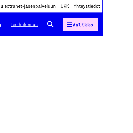
du extranet-jäsenpalveluun
UKK
Yhteystiedot
u
Tee hakemus
Valikko