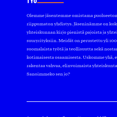
Olemme jäsentemme omistama puolueeton, 
riippumaton yhdistys. Jäseninämme on ko
yhteiskunnan kirjo pienistä pajoista ja yhte
suuryrityksiin. Meidät on perustettu yli 10
suomalaista työtä ja teollisuutta sekä nost
kotimaisesta osaamisesta. Uskomme yhä, ett
rakentaa vahvaa, elinvoimaista yhteiskunt
Sanoimmeko sen jo?