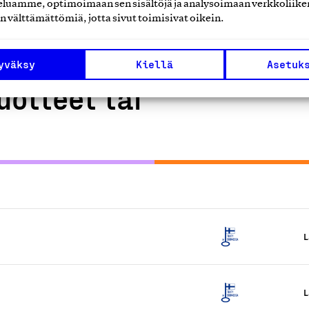
Biomed Oy, Tuote
luamme, optimoimaan sen sisältöjä ja analysoimaan verkkoliike
n välttämättömiä, jotta sivut toimisivat oikein.
yväksy
Kiellä
Asetuk
uotteet tai
L
L