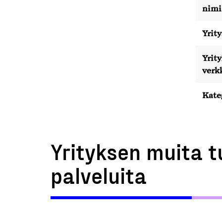
nimi
Yrity
Yrit
verk
Kate
Yrityksen muita t
palveluita