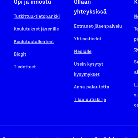
Opi ja innostu
Ollaan
K
yhteyksissä
Tutkittua-tietopankki
N
Extranet-jäsenpalvelu
Koulutukset jäsenille
T
Yhteystiedot
p
Koulutustallenteet
t
Medialle
Blogit
S
Usein kysytyt
Tiedotteet
a
kysymykset
L
Anna palautetta
s
Tilaa uutiskirje
o