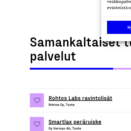
verkkopalve
evästeistä o
H
Samankaltaiset t
palvelut
Rohtos Labs ravintolisät
Rohtos Oy, Tuote
Smartlax peräruiske
Oy Verman Ab, Tuote