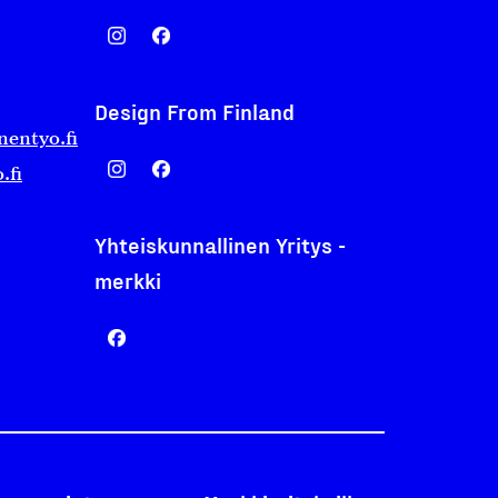
Design From Finland
nentyo.fi
.fi
Yhteiskunnallinen Yritys -
merkki