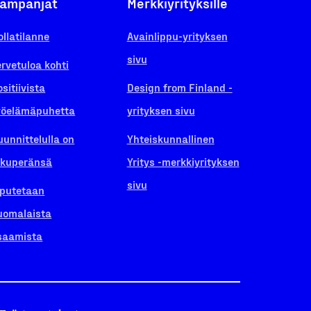
ampanjat
Merkkiyrityksille
ollatilanne
Avainlippu-yrityksen
sivu
ervetuloa kohti
ositiivista
Design from Finland -
yöelämäpuhetta
yrityksen sivu
uunnittelulla on
Yhteiskunnallinen
lkuperänsä
Yritys -merkkiyrityksen
sivu
iputetaan
uomalaista
saamista