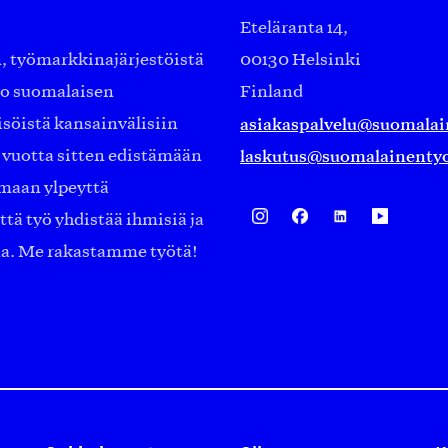
Eteläranta 14,
työmarkkinajärjestöistä
00130 Helsinki
ko suomalaisen
Finland
asiakaspalvelu@suomalai
isöistä kansainvälisiin
laskutus@suomalainentyo
0 vuotta sitten edistämään
amaan ylpeyttä
ä työ yhdistää ihmisiä ja
aa. Me rakastamme työtä!