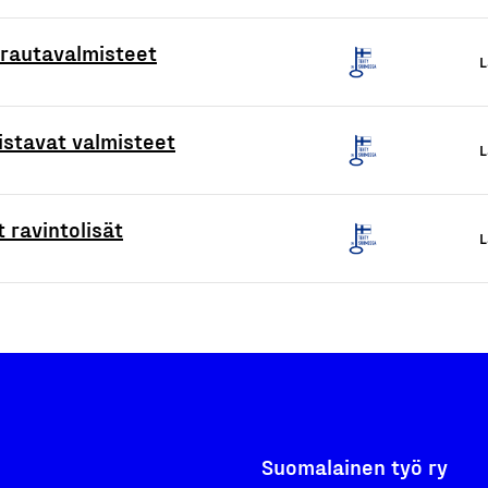
rautavalmisteet
L
istavat valmisteet
L
 ravintolisät
L
Suomalainen työ ry