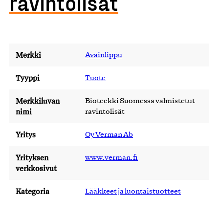
ravintolisät
Merkki
Avainlippu
Tyyppi
Tuote
Merkkiluvan
Bioteekki Suomessa valmistetut
nimi
ravintolisät
Yritys
Oy Verman Ab
Yrityksen
www.verman.fi
verkkosivut
Kategoria
Lääkkeet ja luontaistuotteet