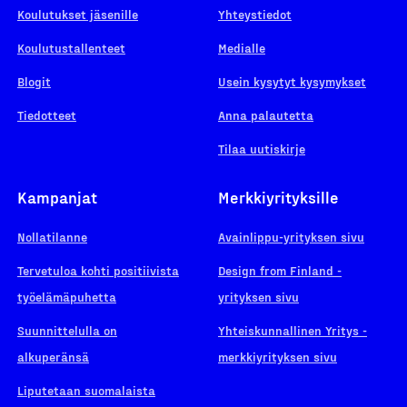
Koulutukset jäsenille
Yhteystiedot
Koulutustallenteet
Medialle
Blogit
Usein kysytyt kysymykset
Tiedotteet
Anna palautetta
Tilaa uutiskirje
Kampanjat
Merkkiyrityksille
Nollatilanne
Avainlippu-yrityksen sivu
Tervetuloa kohti positiivista
Design from Finland -
työelämäpuhetta
yrityksen sivu
Suunnittelulla on
Yhteiskunnallinen Yritys -
alkuperänsä
merkkiyrityksen sivu
Liputetaan suomalaista