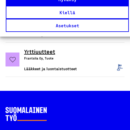
Dent Plus hammaskiillettä
Kiellä
vahvistavat valmisteet
Oy Verman Ab, Tuote
Asetukset
Lääkkeet ja luontaistuotteet
Yrttiuutteet
Frantsila Oy, Tuote
Lääkkeet ja luontaistuotteet