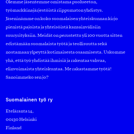
Olemme jäsentemme omistama puolueeton,
työmarkkinajärjestöistä riippumaton yhdistys.
Jäseninämme on koko suomalaisen yhteiskunnan kirjo
pienistä pajoista ja yhteisöistä kansainvälisiin
suuryrityksiin. Meidät on perustettu yli 100 vuotta sitten
edistämään suomalaista työtä ja teollisuutta sekä
nostamaan ylpeyttä kotimaisesta osaamisesta. Uskomme
yhä, että työ yhdistää ihmisiä ja rakentaa vahvaa,
elinvoimaista yhteiskuntaa. Me rakastamme työtä!
Sanoimmeko sen jo?
Suomalainen työ ry
Eteläranta 14,
00130 Helsinki
Finland