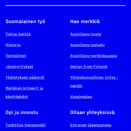
Suomalainen työ
Hae merkkiä
Tietoa meistä
Avainlippu-tuote
Historia
Avainlippu-palvelu
Toimielimet
Avainlippu-verkkokauppa
Jäsenyritykset
Design from Finland
Yhdistyksen säännöt
Yhteiskunnallinen yritys -
merkki
Merkkien kriteerit ja
käyttöehdot
Vuosimaksu
Opi ja innostu
Ollaan yhteyksissä
Tutkittua-tietopankki
Extranet-jäsenpalvelu