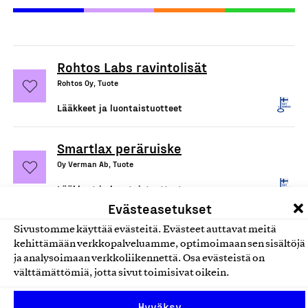
Rohtos Labs ravintolisät
Rohtos Oy, Tuote
Lääkkeet ja luontaistuotteet
Smartlax peräruiske
Oy Verman Ab, Tuote
Lääkkeet ja luontaistuotteet
Evästeasetukset
Ramavit Suomessa valmistetut
Sivustomme käyttää evästeitä. Evästeet auttavat meitä
kehittämään verkkopalveluamme, optimoimaan sen sisältöjä
rautavalmisteet
ja analysoimaan verkkoliikennettä. Osa evästeistä on
Oy Verman Ab, Tuote
välttämättömiä, jotta sivut toimisivat oikein.
Lääkkeet ja luontaistuotteet
Hyväksy