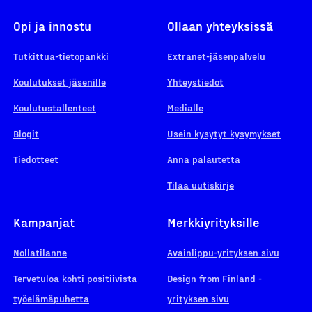
Opi ja innostu
Ollaan yhteyksissä
Tutkittua-tietopankki
Extranet-jäsenpalvelu
Koulutukset jäsenille
Yhteystiedot
Koulutustallenteet
Medialle
Blogit
Usein kysytyt kysymykset
Tiedotteet
Anna palautetta
Tilaa uutiskirje
Kampanjat
Merkkiyrityksille
Nollatilanne
Avainlippu-yrityksen sivu
Tervetuloa kohti positiivista
Design from Finland -
työelämäpuhetta
yrityksen sivu