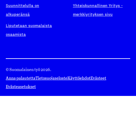
Suunnittelulla on
Yhteiskunnallinen Yritys -
alkuperänsä
merkkiyrityksen sivu
Liputetaan suomalaista
osaamista
© Suomalainen työ 2026.
Anna palautetta
Tietosuojaseloste
Käyttöehdot
Evästeet
Evästeasetukset