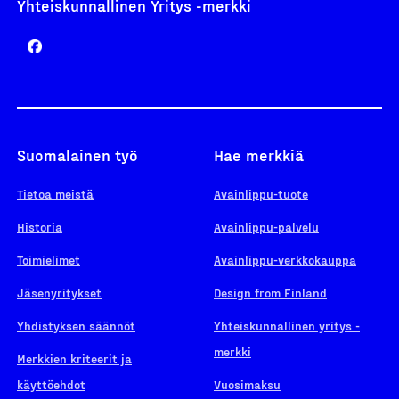
Yhteiskunnallinen Yritys -merkki
Suomalainen työ
Hae merkkiä
Tietoa meistä
Avainlippu-tuote
Historia
Avainlippu-palvelu
Toimielimet
Avainlippu-verkkokauppa
Jäsenyritykset
Design from Finland
Yhdistyksen säännöt
Yhteiskunnallinen yritys -
merkki
Merkkien kriteerit ja
käyttöehdot
Vuosimaksu