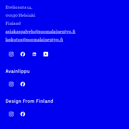
Eteläranta 14,
00130 Helsinki
Finland
asiakaspalvelu@suomalainentyo.fi
laskutus@suomalainentyo.fi
Avainlippu
Design From Finland