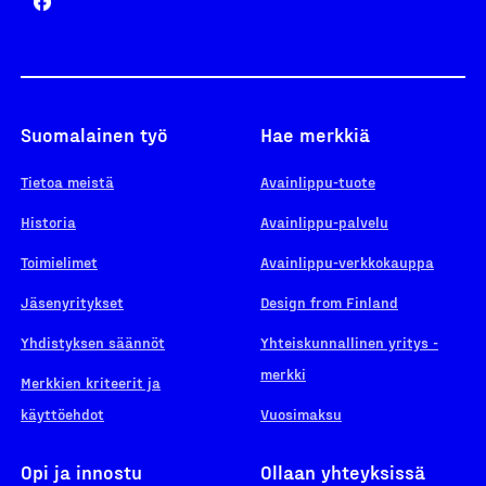
Suomalainen työ
Hae merkkiä
Tietoa meistä
Avainlippu-tuote
Historia
Avainlippu-palvelu
Toimielimet
Avainlippu-verkkokauppa
Jäsenyritykset
Design from Finland
Yhdistyksen säännöt
Yhteiskunnallinen yritys -
merkki
Merkkien kriteerit ja
käyttöehdot
Vuosimaksu
Opi ja innostu
Ollaan yhteyksissä