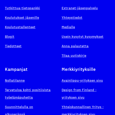
Tutkittua-tietopankki
Extranet-jäsenpalvelu
Koulutukset jäsenille
Yhteystiedot
Koulutustallenteet
Medialle
Blogit
Usein kysytyt kysymykset
Tiedotteet
Anna palautetta
Tilaa uutiskirje
Kampanjat
Merkkiyrityksille
Nollatilanne
Avainlippu-yrityksen sivu
Tervetuloa kohti positiivista
Design from Finland -
työelämäpuhetta
yrityksen sivu
Suunnittelulla on
Yhteiskunnallinen Yritys -
alkuperänsä
merkkiyrityksen sivu