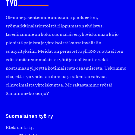
Olemme jäsentemme omistama puolueeton,
työmarkkinajärjestöistä riippumaton yhdistys.
Jäseninämme on koko suomalaisen yhteiskunnan kirjo
pienistä pajoista ja yhteisöistä kansainvälisiin
suuryrityksiin. Meidät on perustettu yli 100 vuotta sitten
edistämään suomalaista työtä ja teollisuutta sekä
nostamaan ylpeyttä kotimaisesta osaamisesta. Uskomme
yhä, että työ yhdistää ihmisiä ja rakentaa vahvaa,
elinvoimaista yhteiskuntaa. Me rakastamme työtä!
Sanoimmeko sen jo?
Suomalainen työ ry
Eteläranta 14,