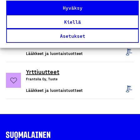
Hyväksy
Lääkkeet ja luontaistuotteet
Kiellä
Bioteekki Suomessa
valmistetut ravintolisät
Asetukset
Oy Verman Ab, Tuote
Lääkkeet ja luontaistuotteet
Yrttiuutteet
Frantsila Oy, Tuote
Lääkkeet ja luontaistuotteet