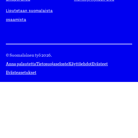
Liputetaan suomalaista
osaamista
© Suomalainen työ 2026.
Anna palautetta
Tietosuojaseloste
Käyttöehdot
Evästeet
Evästeasetukset