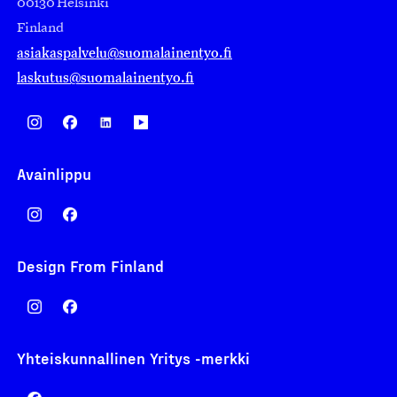
00130 Helsinki
Finland
asiakaspalvelu@suomalainentyo.fi
laskutus@suomalainentyo.fi
Avainlippu
Design From Finland
Yhteiskunnallinen Yritys -merkki