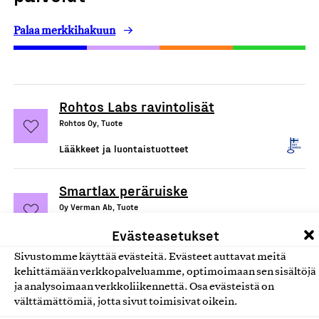
Palaa merkkihakuun
Rohtos Labs ravintolisät
Rohtos Oy, Tuote
Lääkkeet ja luontaistuotteet
Smartlax peräruiske
Oy Verman Ab, Tuote
Lääkkeet ja luontaistuotteet
Evästeasetukset
Sivustomme käyttää evästeitä. Evästeet auttavat meitä
Ramavit Suomessa valmistetut
kehittämään verkkopalveluamme, optimoimaan sen sisältöjä
ja analysoimaan verkkoliikennettä. Osa evästeistä on
rautavalmisteet
välttämättömiä, jotta sivut toimisivat oikein.
Oy Verman Ab, Tuote