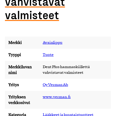
vahvistavat
valmisteet
Merkki
Avainlippu
Tyyppi
Tuote
Merkkiluvan
Dent Plus hammaskiillettä
nimi
vahvistavat valmisteet
Yritys
Oy Verman Ab
Yrityksen
www.verman.fi
verkkosivut
Kategoria
Lääkkeet ja luontaistuotteet