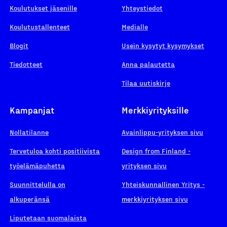
Koulutukset jäsenille
Yhteystiedot
Koulutustallenteet
Medialle
Blogit
Usein kysytyt kysymykset
Tiedotteet
Anna palautetta
Tilaa uutiskirje
Kampanjat
Merkkiyrityksille
Nollatilanne
Avainlippu-yrityksen sivu
Tervetuloa kohti positiivista
Design from Finland -
työelämäpuhetta
yrityksen sivu
Suunnittelulla on
Yhteiskunnallinen Yritys -
alkuperänsä
merkkiyrityksen sivu
Liputetaan suomalaista