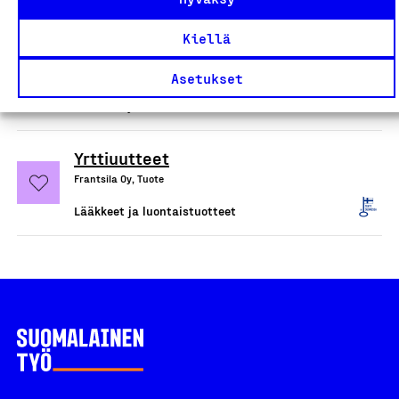
Bioteekki Suomessa
Kiellä
valmistetut ravintolisät
Oy Verman Ab, Tuote
Asetukset
Lääkkeet ja luontaistuotteet
Yrttiuutteet
Frantsila Oy, Tuote
Lääkkeet ja luontaistuotteet