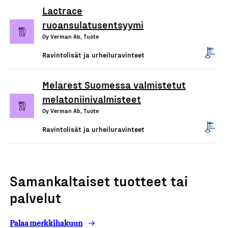
Lactrace
ruoansulatusentsyymi
Oy Verman Ab, Tuote
Ravintolisät ja urheiluravinteet
Melarest Suomessa valmistetut
melatoniinivalmisteet
Oy Verman Ab, Tuote
Ravintolisät ja urheiluravinteet
Samankaltaiset tuotteet tai
palvelut
Palaa merkkihakuun