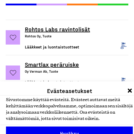
Rohtos Labs ravintolisät
Rohtos Oy, Tuote
Lääkkeet ja luontaistuotteet
Smartlax peräruiske
Oy Verman Ab, Tuote
Lääkkeet ja luontaistuotteet
Evästeasetukset
Dent Plus hammaskiillettä
Sivustomme käyttää evästeitä. Evästeet auttavat meitä
kehittämään verkkopalveluamme, optimoimaan sen sisältöjä
vahvistavat valmisteet
ja analysoimaan verkkoliikennettä. Osa evästeistä on
Oy Verman Ab, Tuote
välttämättömiä, jotta sivut toimisivat oikein.
Lääkkeet ja luontaistuotteet
Hyväksy