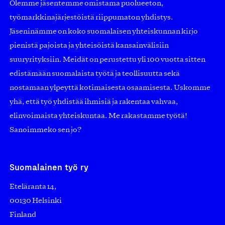
Olemme jäsentemme omistama puolueeton,
työmarkkinajärjestöistä riippumaton yhdistys.
Jäseninämme on koko suomalaisen yhteiskunnan kirjo
pienistä pajoista ja yhteisöistä kansainvälisiin
suuryrityksiin. Meidät on perustettu yli 100 vuotta sitten
edistämään suomalaista työtä ja teollisuutta sekä
nostamaan ylpeyttä kotimaisesta osaamisesta. Uskomme
yhä, että työ yhdistää ihmisiä ja rakentaa vahvaa,
elinvoimaista yhteiskuntaa. Me rakastamme työtä!
Sanoimmeko sen jo?
Suomalainen työ ry
Eteläranta 14,
00130 Helsinki
Finland