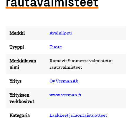
rautavalmisteet
Merkki
Avainlippu
Tyyppi
Tuote
Merkkiluvan
Ramavit Suomessa valmistetut
nimi
rautavalmisteet
Yritys
Oy Verman Ab
Yrityksen
www.verman.fi
verkkosivut
Kategoria
Lääkkeet ja luontaistuotteet