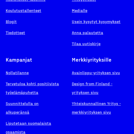
Koulutustallenteet
Medialle
Blogit
Usein kysytyt kysymykset
Tiedotteet
Anna palautetta
Tilaa uutiskirje
Kampanjat
Merkkiyrityksille
Nollatilanne
Avainlippu-yrityksen sivu
Tervetuloa kohti positiivista
Design from Finland -
työelämäpuhetta
yrityksen sivu
Suunnittelulla on
Yhteiskunnallinen Yritys -
alkuperänsä
merkkiyrityksen sivu
Liputetaan suomalaista
osaamista