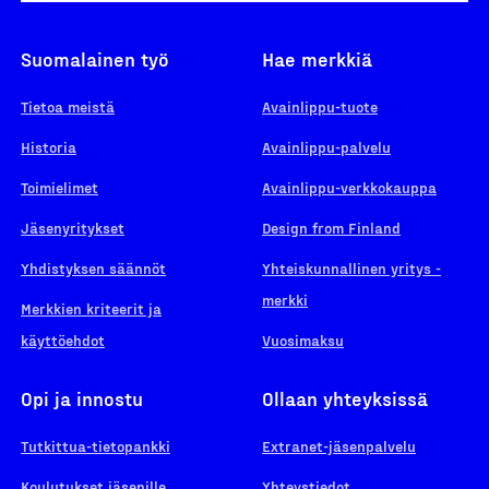
Suomalainen työ
Hae merkkiä
Tietoa meistä
Avainlippu-tuote
Historia
Avainlippu-palvelu
Toimielimet
Avainlippu-verkkokauppa
Jäsenyritykset
Design from Finland
Yhdistyksen säännöt
Yhteiskunnallinen yritys -
merkki
Merkkien kriteerit ja
käyttöehdot
Vuosimaksu
Opi ja innostu
Ollaan yhteyksissä
Tutkittua-tietopankki
Extranet-jäsenpalvelu
Koulutukset jäsenille
Yhteystiedot