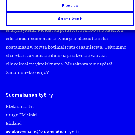
Kiellä
työmarkkinajärjestöistä riippumaton yhdistys.
Jäseninämme on koko suomalaisen yhteiskunnan kirjo
Asetukset
pienistä pajoista ja yhteisöistä kansainvälisiin
suuryrityksiin. Meidät on perustettu yli 100 vuotta sitten
edistämään suomalaista työtä ja teollisuutta sekä
nostamaan ylpeyttä kotimaisesta osaamisesta. Uskomme
yhä, että työ yhdistää ihmisiä ja rakentaa vahvaa,
elinvoimaista yhteiskuntaa. Me rakastamme työtä!
Sanoimmeko sen jo?
Suomalainen työ ry
Eteläranta 14,
00130 Helsinki
Finland
asiakaspalvelu@suomalainentyo.fi