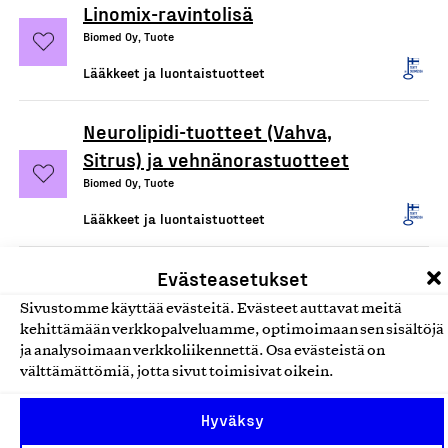
Linomix-ravintolisä
Biomed Oy, Tuote
Lääkkeet ja luontaistuotteet
Neurolipidi-tuotteet (Vahva,
Sitrus) ja vehnänorastuotteet
Biomed Oy, Tuote
Lääkkeet ja luontaistuotteet
Evästeasetukset
Sivustomme käyttää evästeitä. Evästeet auttavat meitä
kehittämään verkkopalveluamme, optimoimaan sen sisältöjä
ja analysoimaan verkkoliikennettä. Osa evästeistä on
välttämättömiä, jotta sivut toimisivat oikein.
Hyväksy
Olemme jäsentemme omistama puolueeton,