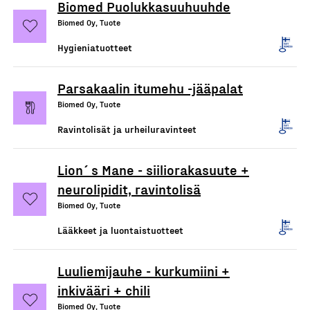
Biomed Puolukkasuuhuuhde
Biomed Oy, Tuote
Hygieniatuotteet
Parsakaalin itumehu -jääpalat
Biomed Oy, Tuote
Ravintolisät ja urheiluravinteet
Lion´s Mane - siiliorakasuute +
neurolipidit, ravintolisä
Biomed Oy, Tuote
Lääkkeet ja luontaistuotteet
Luuliemijauhe - kurkumiini +
inkivääri + chili
Biomed Oy, Tuote