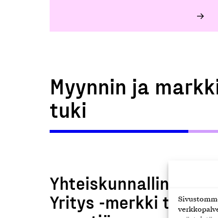
Myynnin ja markk
tuki
Yhteiskunnallinen
Yritys -merkki tukee
Sivustomme 
verkkopalve