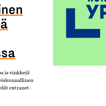
inen
iä
ssa
a ja vinkkejä
teiskunnallinen
ydät extranet-