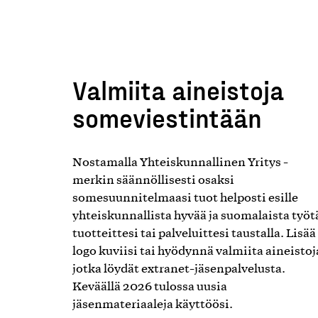
Valmiita aineistoja
someviestintään
Nostamalla Yhteiskunnallinen Yritys -
merkin säännöllisesti osaksi
somesuunnitelmaasi tuot helposti esille
yhteiskunnallista hyvää ja suomalaista työt
tuotteittesi tai palveluittesi taustalla. Lisää
logo kuviisi tai hyödynnä valmiita aineistoj
jotka löydät extranet-jäsenpalvelusta.
Keväällä 2026 tulossa uusia
jäsenmateriaaleja käyttöösi.