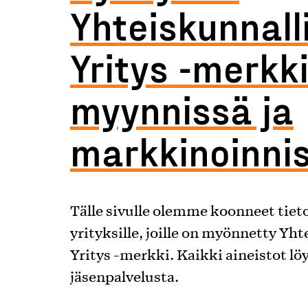
Yhteiskunnall
Yritys -merkk
myynnissä ja
markkinoinni
Tälle sivulle olemme koonneet tieto
yrityksille, joille on myönnetty Yh
Yritys -merkki. Kaikki aineistot lö
jäsenpalvelusta.