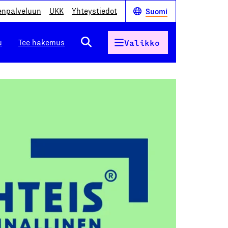
enpalveluun
UKK
Yhteystiedot
Suomi
u
Tee hakemus
Valikko