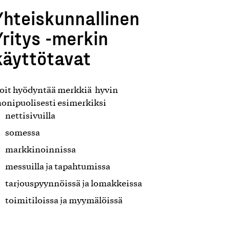
Yhteiskunnallinen
Yritys -merkin
käyttötavat
oit hyödyntää merkkiä hyvin
onipuolisesti esimerkiksi
nettisivuilla
somessa
markkinoinnissa
messuilla ja tapahtumissa
tarjouspyynnöissä ja lomakkeissa
toimitiloissa ja myymälöissä