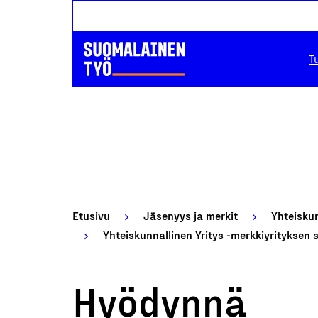
T
Etusivu
Jäsenyys ja merkit
Yhteiskun
Yhteiskunnallinen Yritys -merkkiyrityksen 
Hyödynnä