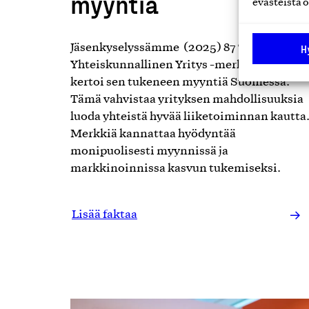
myyntiä
evästeistä o
Jäsenkyselyssämme (2025) 87 %
H
Yhteiskunnallinen Yritys -merkkiyrityksist
kertoi sen tukeneen myyntiä Suomessa.
Tämä vahvistaa yrityksen mahdollisuuksia
luoda yhteistä hyvää liiketoiminnan kautta
Merkkiä kannattaa hyödyntää
monipuolisesti myynnissä ja
markkinoinnissa kasvun tukemiseksi.
Lisää faktaa