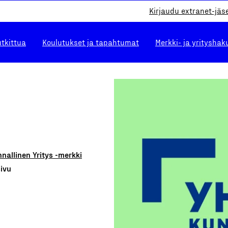
Kirjaudu extranet-jäs
utkittua
Koulutukset ja tapahtumat
Merkki- ja yrityshak
nallinen Yritys -merkki
sivu