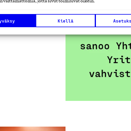
n välttämättömiä, jotta sivut toimisivat oikein.
yväksy
Kiellä
Asetuk
ä
.