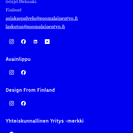
00130 Helsinki
Finland
asiakaspalvelu@suomalainentyo.fi
laskutus@suomalainentyo.fi
Avainlippu
Design From Finland
Yhteiskunnallinen Yritys -merkki