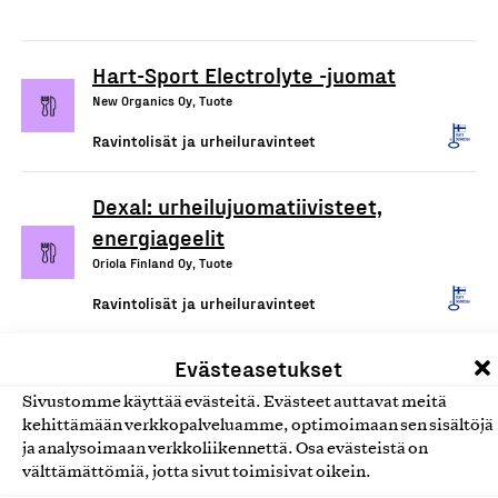
Hart-Sport Electrolyte -juomat
New Organics Oy, Tuote
Ravintolisät ja urheiluravinteet
Dexal: urheilujuomatiivisteet,
energiageelit
Oriola Finland Oy, Tuote
Ravintolisät ja urheiluravinteet
DropSweets -kromisuusuihke
Evästeasetukset
Drophop Oy, Tuote
Sivustomme käyttää evästeitä. Evästeet auttavat meitä
kehittämään verkkopalveluamme, optimoimaan sen sisältöjä
Ravintolisät ja urheiluravinteet
ja analysoimaan verkkoliikennettä. Osa evästeistä on
välttämättömiä, jotta sivut toimisivat oikein.