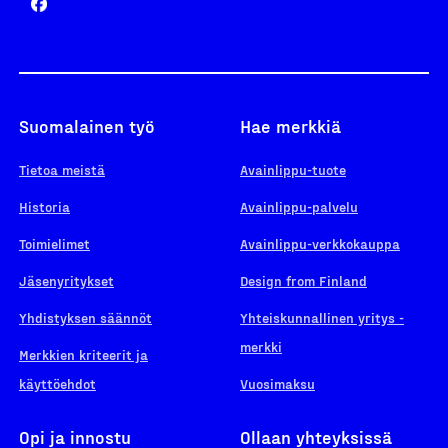
Suomalainen työ
Hae merkkiä
Tietoa meistä
Avainlippu-tuote
Historia
Avainlippu-palvelu
Toimielimet
Avainlippu-verkkokauppa
Jäsenyritykset
Design from Finland
Yhdistyksen säännöt
Yhteiskunnallinen yritys -
merkki
Merkkien kriteerit ja
käyttöehdot
Vuosimaksu
Opi ja innostu
Ollaan yhteyksissä