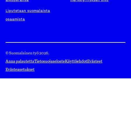
Liputetaan suomalaista
osaamista
© Suomalainen työ 2026.
Anna palautetta
Tietosuojaseloste
Käyttöehdot
Evästeet
Evästeasetukset