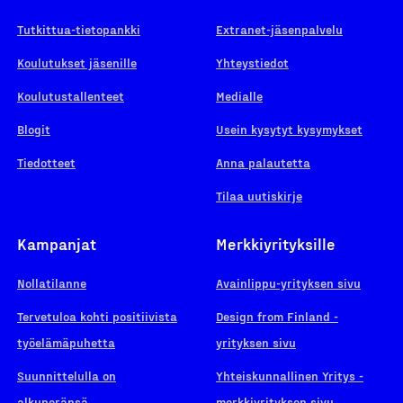
Tutkittua-tietopankki
Extranet-jäsenpalvelu
Koulutukset jäsenille
Yhteystiedot
Koulutustallenteet
Medialle
Blogit
Usein kysytyt kysymykset
Tiedotteet
Anna palautetta
Tilaa uutiskirje
Kampanjat
Merkkiyrityksille
Nollatilanne
Avainlippu-yrityksen sivu
Tervetuloa kohti positiivista
Design from Finland -
työelämäpuhetta
yrityksen sivu
Suunnittelulla on
Yhteiskunnallinen Yritys -
alkuperänsä
merkkiyrityksen sivu