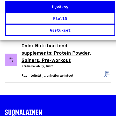
Inkiväärituotteet: inkivääriöljy
Hyväksy
ravintolisä, inkiväärijuoma ja
inkiväärivoide
Kiellä
Poutasen Puutarha Oy, Tuote
Asetukset
Ravintolisät ja urheiluravinteet
Calor Nutrition food
supplements: Protein Powder,
Gainers, Pre-workout
Nordic Collab Oy, Tuote
Ravintolisät ja urheiluravinteet