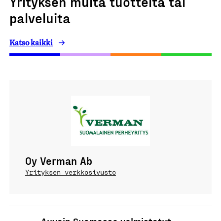
Yrityksen muita tuotteita tai
palveluita
Katso kaikki
Oy Verman Ab
Yrityksen verkkosivusto
Auvoin Suomessa valmistetut