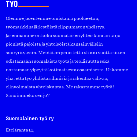
Olemme jäsentemme omistama puolueeton,
työmarkkinajärjestöistä riippumaton yhdistys.
Jäseninämme on koko suomalaisen yhteiskunnan kirjo
pienistä pajoista ja yhteisöistä kansainvälisiin
suuryrityksiin. Meidät on perustettu yli 100 vuotta sitten
edistämään suomalaista työtä ja teollisuutta sekä
nostamaan ylpeyttä kotimaisesta osaamisesta. Uskomme
yhä, että työ yhdistää ihmisiä ja rakentaa vahvaa,
elinvoimaista yhteiskuntaa. Me rakastamme työtä!
Sanoimmeko sen jo?
Suomalainen työ ry
Eteläranta 14,