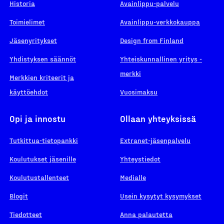
Historia
Avainlippu-palvelu
Toimielimet
Avainlippu-verkkokauppa
Jäsenyritykset
Design from Finland
Yhdistyksen säännöt
Yhteiskunnallinen yritys -
merkki
Merkkien kriteerit ja
käyttöehdot
Vuosimaksu
Opi ja innostu
Ollaan yhteyksissä
Tutkittua-tietopankki
Extranet-jäsenpalvelu
Koulutukset jäsenille
Yhteystiedot
Koulutustallenteet
Medialle
Blogit
Usein kysytyt kysymykset
Tiedotteet
Anna palautetta