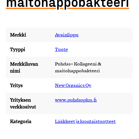
maitohappobakteeri
Merkki
Avainlippu
Tyyppi
Tuote
Merkkiluvan
Puhdas+ Kollageeni &
nimi
maitohappobakteeri
Yritys
New Organics Oy
Yrityksen
www.puhdasplus.fi
verkkosivut
Kategoria
Lääkkeet ja luontaistuotteet