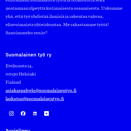
edistämään suomalaista työtä ja teollisuutta sekä
nostamaan ylpeyttä kotimaisesta osaamisesta. Uskomme
yhä, että työ yhdistää ihmisiä ja rakentaa vahvaa,
elinvoimaista yhteiskuntaa. Me rakastamme työtä!
Sanoimmeko sen jo?
Suomalainen työ ry
Eteläranta 14,
00130 Helsinki
Finland
asiakaspalvelu@suomalainentyo.fi
laskutus@suomalainentyo.fi
Avainlippu