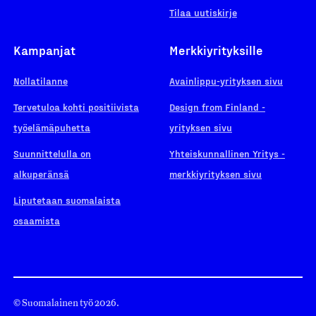
Tilaa uutiskirje
Kampanjat
Merkkiyrityksille
Nollatilanne
Avainlippu-yrityksen sivu
Tervetuloa kohti positiivista
Design from Finland -
työelämäpuhetta
yrityksen sivu
Suunnittelulla on
Yhteiskunnallinen Yritys -
alkuperänsä
merkkiyrityksen sivu
Liputetaan suomalaista
osaamista
© Suomalainen työ 2026.