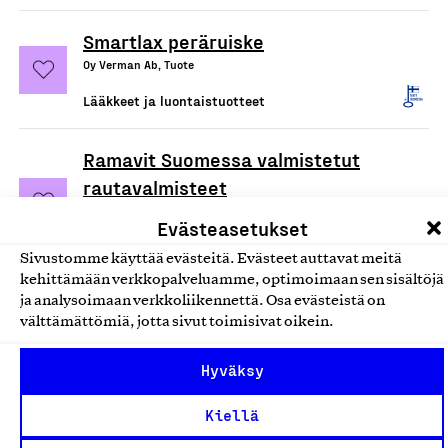
Smartlax peräruiske
Oy Verman Ab, Tuote
Lääkkeet ja luontaistuotteet
Ramavit Suomessa valmistetut
rautavalmisteet
Oy Verman Ab, Tuote
Evästeasetukset
Lääkkeet ja luontaistuotteet
Sivustomme käyttää evästeitä. Evästeet auttavat meitä
kehittämään verkkopalveluamme, optimoimaan sen sisältöjä
Dent Plus hammaskiillettä
ja analysoimaan verkkoliikennettä. Osa evästeistä on
välttämättömiä, jotta sivut toimisivat oikein.
vahvistavat valmisteet
Oy Verman Ab, Tuote
Hyväksy
Lääkkeet ja luontaistuotteet
Kiellä