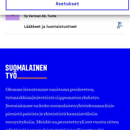
Bioteekki Suomessa
Asetukset
valmistetut ravintolisät
Oy Verman Ab, Tuote
Lääkkeet ja luontaistuotteet
Olemme jäsentemme omistama puolueeton,
työmarkkinajärjestöistä riippumaton yhdistys.
Jäseninämme on koko suomalaisen yhteiskunnan kirjo
pienistä pajoista ja yhteisöistä kansainvälisiin
suuryrityksiin. Meidät on perustettu yli 100 vuotta sitten