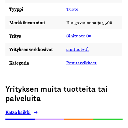
Tyyppi
Tuote
Merkkiluvan nimi
Kungs vanneharja 5566
Yritys
Sinituote Oy
Yrityksen verkkosivut
sinituote.fi
Kategoria
Pesutarvikkeet
Yrityksen muita tuotteita tai
palveluita
Katso kaikki