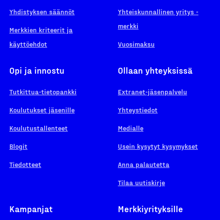
Yhdistyksen säännöt
Yhteiskunnallinen yritys -
merkki
Merkkien kriteerit ja
käyttöehdot
Vuosimaksu
Opi ja innostu
Ollaan yhteyksissä
Tutkittua-tietopankki
Extranet-jäsenpalvelu
Koulutukset jäsenille
Yhteystiedot
Koulutustallenteet
Medialle
Blogit
Usein kysytyt kysymykset
Tiedotteet
Anna palautetta
Tilaa uutiskirje
Kampanjat
Merkkiyrityksille