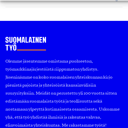
Olemme jäsentemme omistama puolueeton,
työmarkkinajärjestöistä riippumaton yhdistys.
Jäseninämme on koko suomalaisen yhteiskunnan kirjo
pienistä pajoista ja yhteisöistä kansainvälisiin
suuryrityksiin. Meidät on perustettu yli 100 vuotta sitten
edistämään suomalaista työtä ja teollisuutta sekä
nostamaan ylpeyttä kotimaisesta osaamisesta. Uskomme
yhä, että työ yhdistää ihmisiä ja rakentaa vahvaa,
elinvoimaista yhteiskuntaa. Me rakastamme työtä!