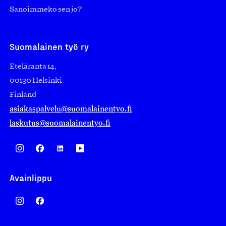
Sanoimmeko sen jo?
Suomalainen työ ry
Eteläranta 14,
00130 Helsinki
Finland
asiakaspalvelu@suomalainentyo.fi
laskutus@suomalainentyo.fi
Avainlippu