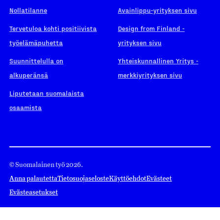
Nollatilanne
Avainlippu-yrityksen sivu
Tervetuloa kohti positiivista
Design from Finland -
työelämäpuhetta
yrityksen sivu
Suunnittelulla on
Yhteiskunnallinen Yritys -
alkuperänsä
merkkiyrityksen sivu
Liputetaan suomalaista
osaamista
© Suomalainen työ 2026.
Anna palautetta
Tietosuojaseloste
Käyttöehdot
Evästeet
Evästeasetukset