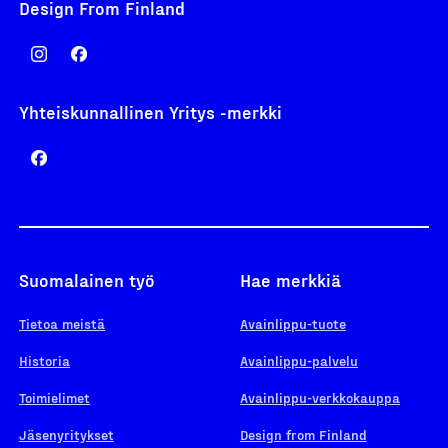
Design From Finland
Yhteiskunnallinen Yritys -merkki
Suomalainen työ
Hae merkkiä
Tietoa meistä
Avainlippu-tuote
Historia
Avainlippu-palvelu
Toimielimet
Avainlippu-verkkokauppa
Jäsenyritykset
Design from Finland