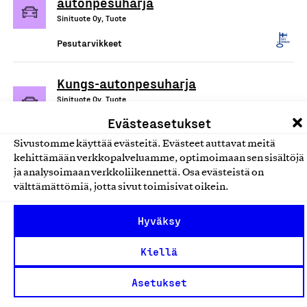
autonpesuharja
Sinituote Oy, Tuote
Pesutarvikkeet
Kungs-autonpesuharja
Sinituote Oy, Tuote
Evästeasetukset
Pesutarvikkeet
Sivustomme käyttää evästeitä. Evästeet auttavat meitä
kehittämään verkkopalveluamme, optimoimaan sen sisältöjä
KUNGS Sisätilojen puhdistin
ja analysoimaan verkkoliikennettä. Osa evästeistä on
Sinituote Oy, Tuote
välttämättömiä, jotta sivut toimisivat oikein.
Pesutarvikkeet
Hyväksy
Kungs-mikrokuituinen
Kiellä
ikkunanpuhdistin
Sinituote Oy, Tuote
Asetukset
Pesutarvikkeet