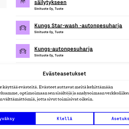
säilytykseen
Sinituote Oy, Tuote
Kungs Star-wash -autonpesuharja
Sinituote Oy, Tuote
Kungs-autonpesuharja
Sinituote Oy, Tuote
Evästeasetukset
käyttää evästeitä. Evästeet auttavat meitä kehittämään
uotteet tai
luamme, optimoimaan sen sisältöjä ja analysoimaan verkkoliike
n välttämättömiä, jotta sivut toimisivat oikein.
yväksy
Kiellä
Asetuk