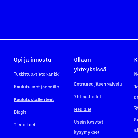
Opi ja innostu
Ollaan
K
yhteyksissä
Tutkittua-tietopankki
N
Extranet-jäsenpalvelu
Koulutukset jäsenille
T
Yhteystiedot
p
Koulutustallenteet
t
Medialle
Blogit
S
Usein kysytyt
Tiedotteet
a
kysymykset