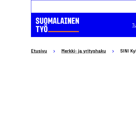
T
Etusivu
Merkki- ja yrityshaku
SINI Ky