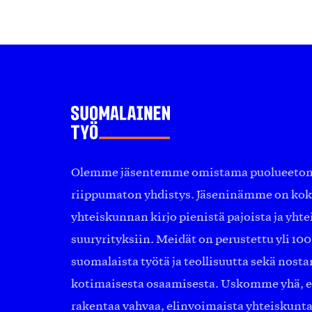
Olemme jäsentemme omistama puolueeton, 
riippumaton yhdistys. Jäseninämme on ko
yhteiskunnan kirjo pienistä pajoista ja yhte
suuryrityksiin. Meidät on perustettu yli 10
suomalaista työtä ja teollisuutta sekä nost
kotimaisesta osaamisesta. Uskomme yhä, ett
rakentaa vahvaa, elinvoimaista yhteiskunt