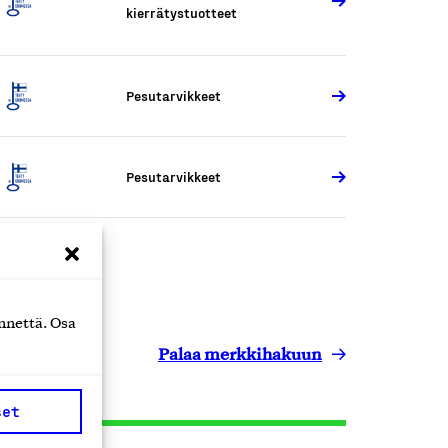
kierrätystuotteet
Pesutarvikkeet
Pesutarvikkeet
nnettä. Osa
Palaa merkkihakuun
set