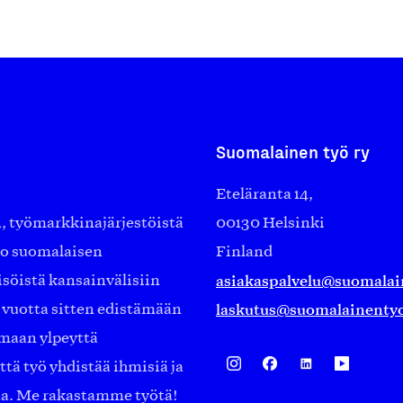
Suomalainen työ ry
Eteläranta 14,
työmarkkinajärjestöistä
00130 Helsinki
ko suomalaisen
Finland
asiakaspalvelu@suomalai
isöistä kansainvälisiin
laskutus@suomalainentyo
0 vuotta sitten edistämään
amaan ylpeyttä
ä työ yhdistää ihmisiä ja
aa. Me rakastamme työtä!