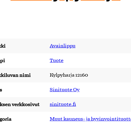
ki
Avainlippu
pi
Tuote
kiluvan nimi
Kylpyharja 12160
s
Sinituote Oy
yksen verkkosivut
sinituote.fi
goria
Muut kauneus- ja hyvinvointituott