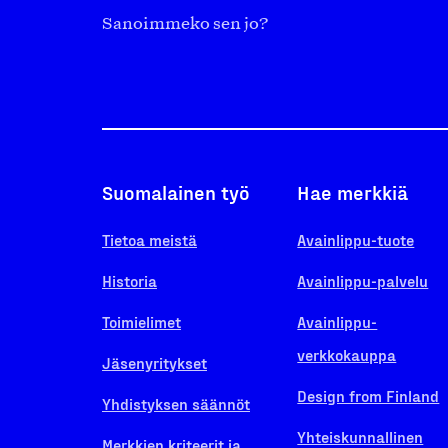
Sanoimmeko sen jo?
Suomalainen työ
Hae merkkiä
Tietoa meistä
Avainlippu-tuote
Historia
Avainlippu-palvelu
Toimielimet
Avainlippu-
verkkokauppa
Jäsenyritykset
Design from Finland
Yhdistyksen säännöt
Yhteiskunnallinen
Merkkien kriteerit ja