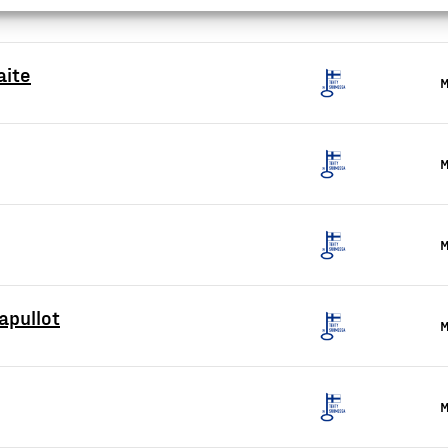
aite
M
M
M
apullot
M
M