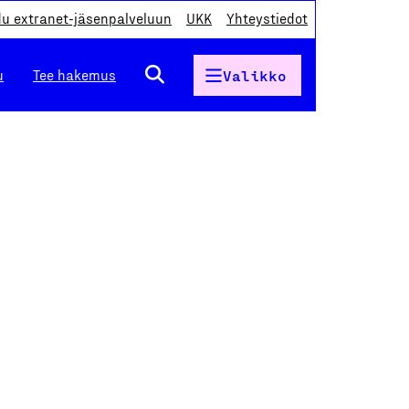
du extranet-jäsenpalveluun
UKK
Yhteystiedot
u
Tee hakemus
Valikko