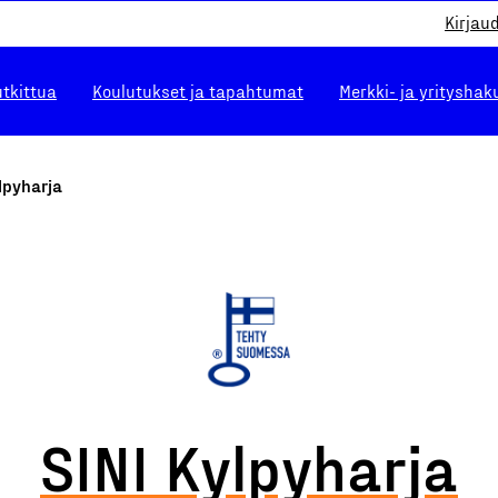
Kirjau
utkittua
Koulutukset ja tapahtumat
Merkki- ja yrityshak
lpyharja
SINI Kylpyharja