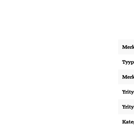
Merk
Tyyp
Merk
Yrity
Yrit
Kate