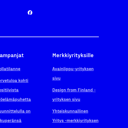
ampanjat
Merkkiyrityksille
ollatilanne
Avainlippu-yrityksen
sivu
ervetuloa kohti
ositiivista
Design from Finland -
yöelämäpuhetta
yrityksen sivu
uunnittelulla on
Yhteiskunnallinen
lkuperänsä
Yritys -merkkiyrityksen