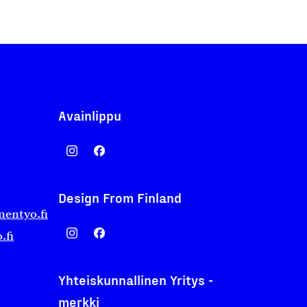
Avainlippu
Design From Finland
nentyo.fi
.fi
Yhteiskunnallinen Yritys -
merkki