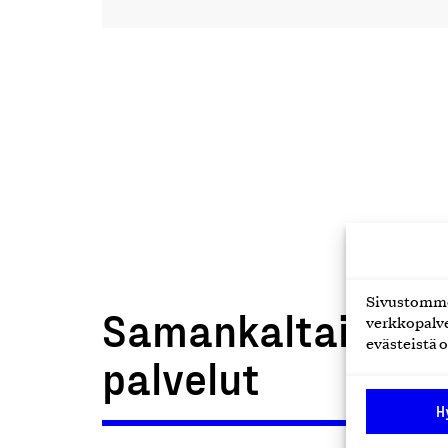
Sivustomme 
Samankaltaiset t
verkkopalve
evästeistä o
palvelut
H