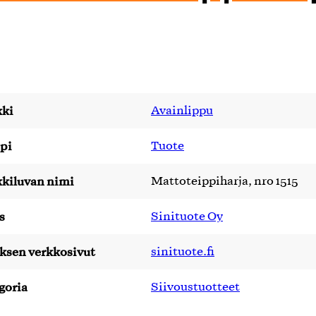
ki
Avainlippu
pi
Tuote
kiluvan nimi
Mattoteippiharja, nro 1515
s
Sinituote Oy
yksen verkkosivut
sinituote.fi
goria
Siivoustuotteet