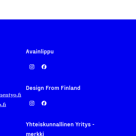
Avainlippu
Design From Finland
nentyo.fi
.fi
Yhteiskunnallinen Yritys -
merkki