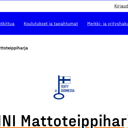
Kirjau
utkittua
Koulutukset ja tapahtumat
Merkki- ja yrityshak
ttoteippiharja
INI Mattoteippihar