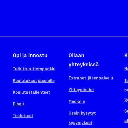
Opi ja innostu
Ollaan
K
yhteyksissä
Tutkittua-tietopankki
N
Extranet-jäsenpalvelu
Koulutukset jäsenille
T
Yhteystiedot
p
Koulutustallenteet
t
Medialle
Blogit
S
Usein kysytyt
Tiedotteet
a
kysymykset