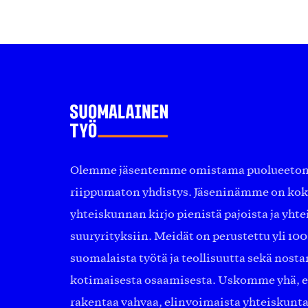
Olemme jäsentemme omistama puolueeton, 
riippumaton yhdistys. Jäseninämme on ko
yhteiskunnan kirjo pienistä pajoista ja yhte
suuryrityksiin. Meidät on perustettu yli 10
suomalaista työtä ja teollisuutta sekä nost
kotimaisesta osaamisesta. Uskomme yhä, ett
rakentaa vahvaa, elinvoimaista yhteiskunt