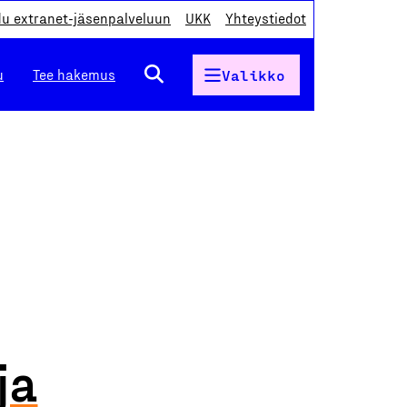
du extranet-jäsenpalveluun
UKK
Yhteystiedot
u
Tee hakemus
Valikko
ja