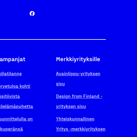
ampanjat
Merkkiyrityksille
ollatilanne
Avainlippu-yrityksen
sivu
ervetuloa kohti
ositiivista
Design from Finland -
yöelämäpuhetta
yrityksen sivu
uunnittelulla on
Yhteiskunnallinen
lkuperänsä
Yritys -merkkiyrityksen