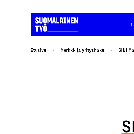
T
Etusivu
Merkki- ja yrityshaku
SINI Ma
S