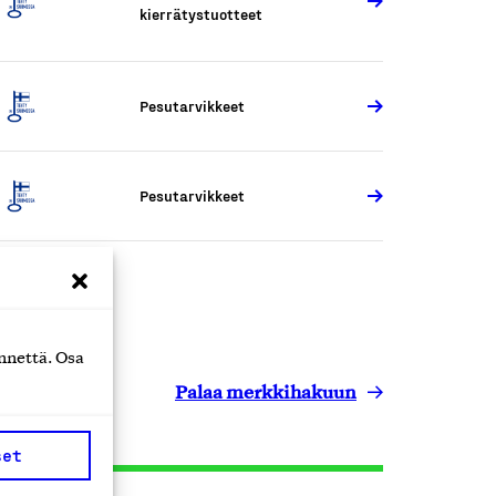
kierrätystuotteet
Pesutarvikkeet
Pesutarvikkeet
nnettä. Osa
Palaa merkkihakuun
set