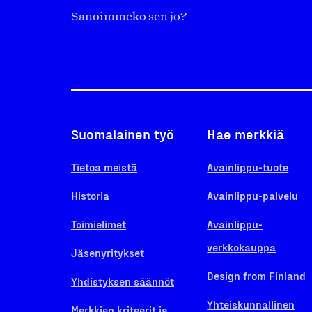
Sanoimmeko sen jo?
Suomalainen työ
Hae merkkiä
Tietoa meistä
Avainlippu-tuote
Historia
Avainlippu-palvelu
Toimielimet
Avainlippu-
verkkokauppa
Jäsenyritykset
Design from Finland
Yhdistyksen säännöt
Yhteiskunnallinen
Merkkien kriteerit ja