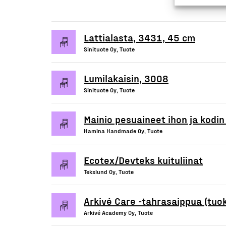
Lattialasta, 3431, 45 cm
Sinituote Oy, Tuote
Lumilakaisin, 3008
Sinituote Oy, Tuote
Mainio pesuaineet ihon ja kodi
Hamina Handmade Oy, Tuote
Ecotex/Devteks kuituliinat
Tekslund Oy, Tuote
Arkivé Care -tahrasaippua (tuo
Arkivé Academy Oy, Tuote