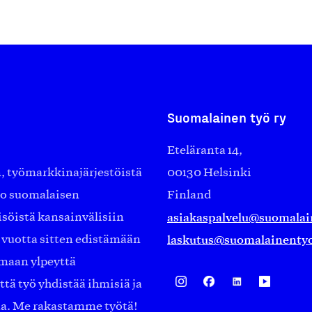
Suomalainen työ ry
Eteläranta 14,
työmarkkinajärjestöistä
00130 Helsinki
ko suomalaisen
Finland
asiakaspalvelu@suomalai
isöistä kansainvälisiin
laskutus@suomalainentyo
0 vuotta sitten edistämään
amaan ylpeyttä
ä työ yhdistää ihmisiä ja
aa. Me rakastamme työtä!