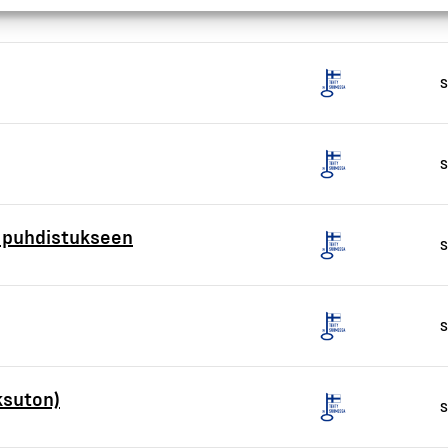
S
S
n puhdistukseen
S
S
ksuton)
S