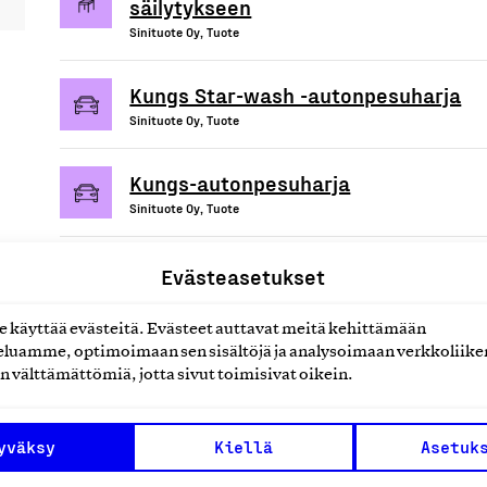
säilytykseen
Sinituote Oy, Tuote
Kungs Star-wash -autonpesuharja
Sinituote Oy, Tuote
Kungs-autonpesuharja
Sinituote Oy, Tuote
Evästeasetukset
käyttää evästeitä. Evästeet auttavat meitä kehittämään
uotteet tai
luamme, optimoimaan sen sisältöjä ja analysoimaan verkkoliike
n välttämättömiä, jotta sivut toimisivat oikein.
yväksy
Kiellä
Asetuk