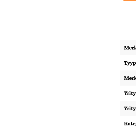
Merk
Tyyp
Merk
Yrity
Yrit
Kate