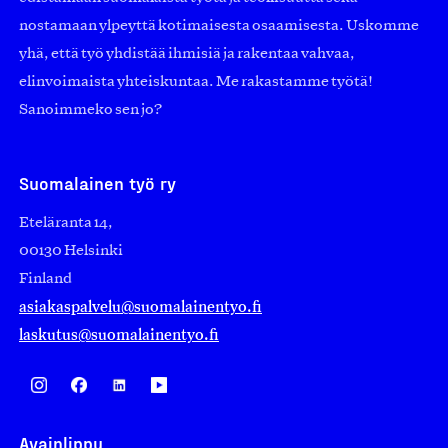
nostamaan ylpeyttä kotimaisesta osaamisesta. Uskomme
yhä, että työ yhdistää ihmisiä ja rakentaa vahvaa,
elinvoimaista yhteiskuntaa. Me rakastamme työtä!
Sanoimmeko sen jo?
Suomalainen työ ry
Eteläranta 14,
00130 Helsinki
Finland
asiakaspalvelu@suomalainentyo.fi
laskutus@suomalainentyo.fi
Avainlippu