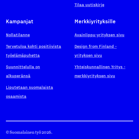
Tilaa uutiskirje
Kampanjat
Merkkiyrityksille
Nollatilanne
Avainlippu-yrityksen sivu
Tervetuloa kohti positiivista
Design from Finland -
työelämäpuhetta
yrityksen sivu
Suunnittelulla on
Yhteiskunnallinen Yritys -
alkuperänsä
merkkiyrityksen sivu
Liputetaan suomalaista
osaamista
© Suomalainen työ 2026.