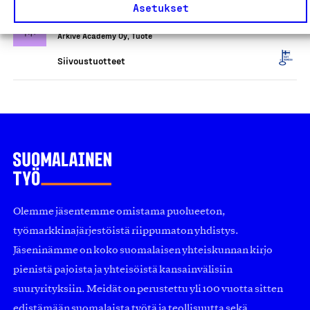
Arkivé Care -tahrasaippua
Asetukset
(tuoksuton)
Arkivé Academy Oy, Tuote
Siivoustuotteet
Olemme jäsentemme omistama puolueeton,
työmarkkinajärjestöistä riippumaton yhdistys.
Jäseninämme on koko suomalaisen yhteiskunnan kirjo
pienistä pajoista ja yhteisöistä kansainvälisiin
suuryrityksiin. Meidät on perustettu yli 100 vuotta sitten
edistämään suomalaista työtä ja teollisuutta sekä