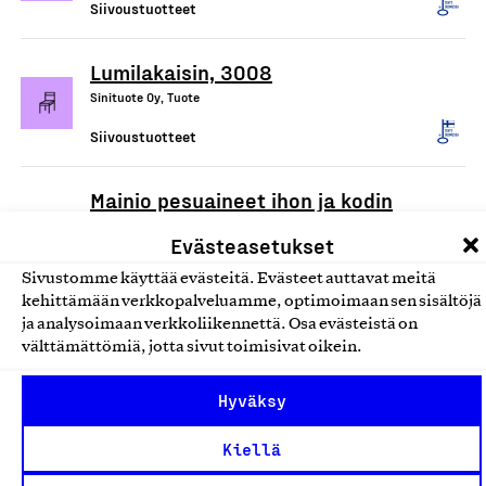
Siivoustuotteet
Lumilakaisin, 3008
Sinituote Oy, Tuote
Siivoustuotteet
Mainio pesuaineet ihon ja kodin
puhdistukseen
Evästeasetukset
Hamina Handmade Oy, Tuote
Sivustomme käyttää evästeitä. Evästeet auttavat meitä
Siivoustuotteet
kehittämään verkkopalveluamme, optimoimaan sen sisältöjä
ja analysoimaan verkkoliikennettä. Osa evästeistä on
välttämättömiä, jotta sivut toimisivat oikein.
Ecotex/Devteks kuituliinat
Tekslund Oy, Tuote
Hyväksy
Siivoustuotteet
Kiellä