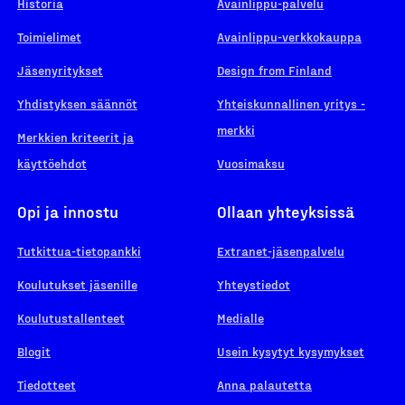
Historia
Avainlippu-palvelu
Toimielimet
Avainlippu-verkkokauppa
Jäsenyritykset
Design from Finland
Yhdistyksen säännöt
Yhteiskunnallinen yritys -
merkki
Merkkien kriteerit ja
käyttöehdot
Vuosimaksu
Opi ja innostu
Ollaan yhteyksissä
Tutkittua-tietopankki
Extranet-jäsenpalvelu
Koulutukset jäsenille
Yhteystiedot
Koulutustallenteet
Medialle
Blogit
Usein kysytyt kysymykset
Tiedotteet
Anna palautetta