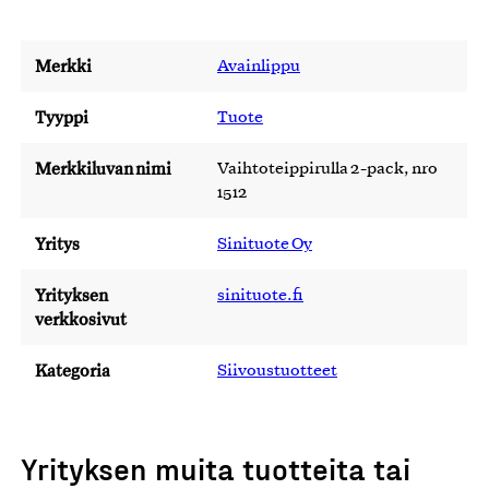
Merkki
Avainlippu
Tyyppi
Tuote
Merkkiluvan nimi
Vaihtoteippirulla 2-pack, nro
1512
Yritys
Sinituote Oy
Yrityksen
sinituote.fi
verkkosivut
Kategoria
Siivoustuotteet
Yrityksen muita tuotteita tai