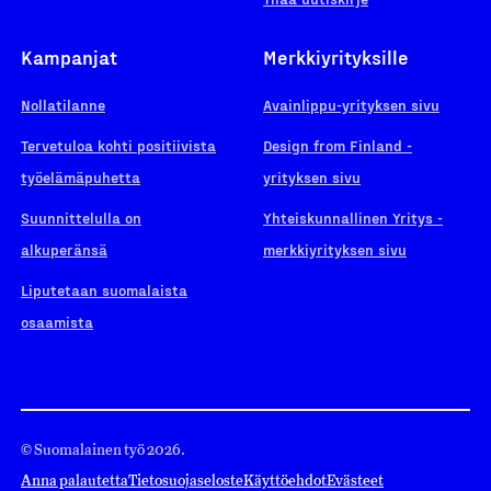
Kampanjat
Merkkiyrityksille
Nollatilanne
Avainlippu-yrityksen sivu
Tervetuloa kohti positiivista
Design from Finland -
työelämäpuhetta
yrityksen sivu
Suunnittelulla on
Yhteiskunnallinen Yritys -
alkuperänsä
merkkiyrityksen sivu
Liputetaan suomalaista
osaamista
© Suomalainen työ 2026.
Anna palautetta
Tietosuojaseloste
Käyttöehdot
Evästeet