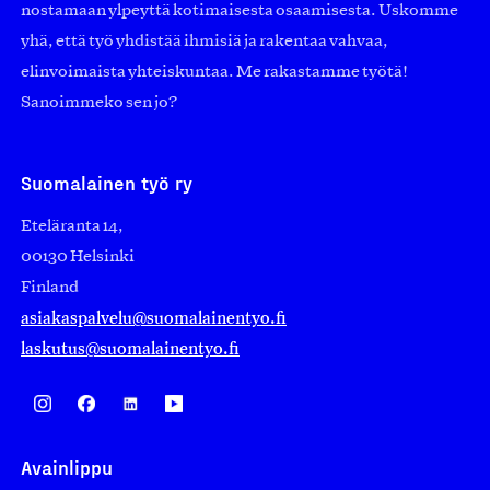
nostamaan ylpeyttä kotimaisesta osaamisesta. Uskomme
yhä, että työ yhdistää ihmisiä ja rakentaa vahvaa,
elinvoimaista yhteiskuntaa. Me rakastamme työtä!
Sanoimmeko sen jo?
Suomalainen työ ry
Eteläranta 14,
00130 Helsinki
Finland
asiakaspalvelu@suomalainentyo.fi
laskutus@suomalainentyo.fi
Avainlippu