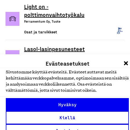
Light on -
polttimonvaihtotyökalu
Ferramentum Oy, Tuote
Osat ja tarvikkeet
Lasol-lasinpesunesteet
Berner Oy, Tuote
Evästeasetukset
Osat ja tarvikkeet
Sivustomme käyttää evästeitä. Evästeet auttavat meitä
kehittämään verkkopalveluamme, optimoimaan sen sisältöjä
Nokian Tyres Hakka -
ja analysoimaan verkkoliikennettä. Osa evästeistä on
kesärenkaat, Nokian Tyres
välttämättömiä, jotta sivut toimisivat oikein.
Hakkapeliitta -talvirenkaat
Hyväksy
Nokian Renkaat Oyj, Tuote
Osat ja tarvikkeet
Kiellä