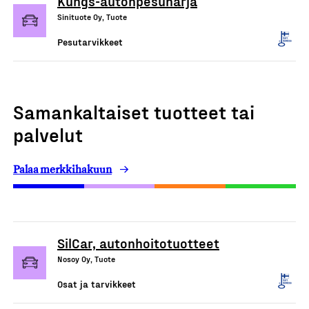
Kungs-autonpesuharja
Sinituote Oy, Tuote
Pesutarvikkeet
Samankaltaiset tuotteet tai
palvelut
Palaa merkkihakuun
SilCar, autonhoitotuotteet
Nosoy Oy, Tuote
Osat ja tarvikkeet