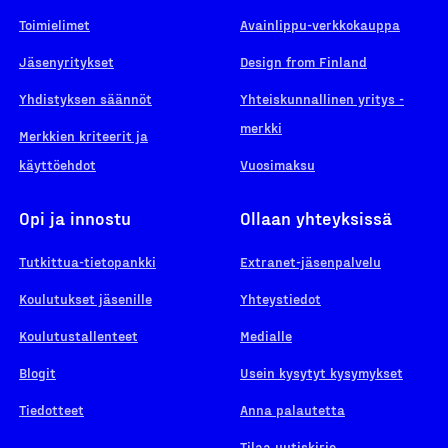
Toimielimet
Avainlippu-verkkokauppa
Jäsenyritykset
Design from Finland
Yhdistyksen säännöt
Yhteiskunnallinen yritys -
merkki
Merkkien kriteerit ja
käyttöehdot
Vuosimaksu
Opi ja innostu
Ollaan yhteyksissä
Tutkittua-tietopankki
Extranet-jäsenpalvelu
Koulutukset jäsenille
Yhteystiedot
Koulutustallenteet
Medialle
Blogit
Usein kysytyt kysymykset
Tiedotteet
Anna palautetta
Tilaa uutiskirje