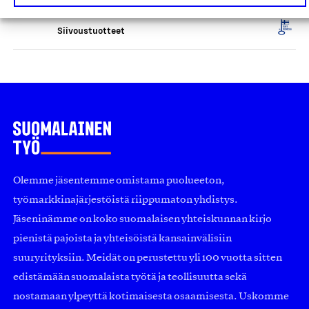
Arkivé Academy Oy, Tuote
Siivoustuotteet
Olemme jäsentemme omistama puolueeton,
työmarkkinajärjestöistä riippumaton yhdistys.
Jäseninämme on koko suomalaisen yhteiskunnan kirjo
pienistä pajoista ja yhteisöistä kansainvälisiin
suuryrityksiin. Meidät on perustettu yli 100 vuotta sitten
edistämään suomalaista työtä ja teollisuutta sekä
nostamaan ylpeyttä kotimaisesta osaamisesta. Uskomme