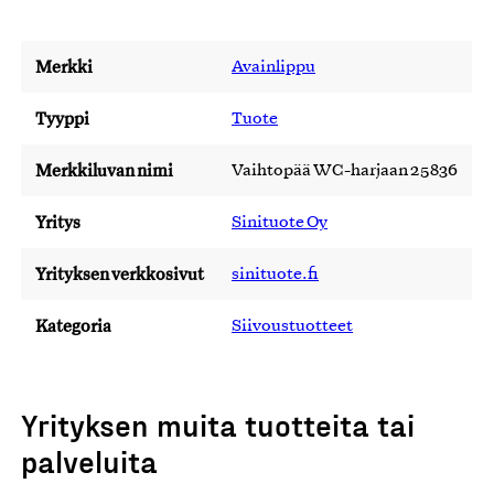
Merkki
Avainlippu
Tyyppi
Tuote
Merkkiluvan nimi
Vaihtopää WC-harjaan 25836
Yritys
Sinituote Oy
Yrityksen verkkosivut
sinituote.fi
Kategoria
Siivoustuotteet
Yrityksen muita tuotteita tai
palveluita