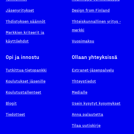
Jäsenyritykset
Design from Finland
Yhdistyksen säännöt
Yhteiskunnallinen yritys -
merkki
Merkkien kriteerit ja
käyttöehdot
Vuosimaksu
Opi ja innostu
Ollaan yhteyksissä
Tutkittua-tietopankki
Extranet-jäsenpalvelu
Koulutukset jäsenille
Yhteystiedot
Koulutustallenteet
Medialle
Blogit
Usein kysytyt kysymykset
Tiedotteet
Anna palautetta
Tilaa uutiskirje