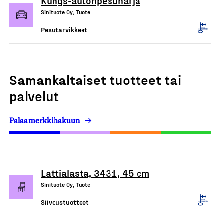
Kungs-autonpesuharja
Sinituote Oy, Tuote
Pesutarvikkeet
Samankaltaiset tuotteet tai
palvelut
Palaa merkkihakuun
Lattialasta, 3431, 45 cm
Sinituote Oy, Tuote
Siivoustuotteet