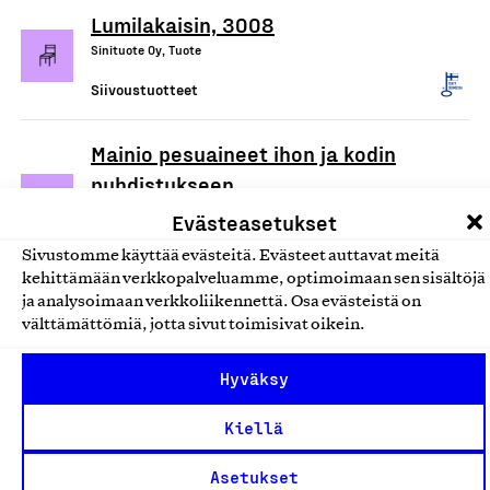
Lumilakaisin, 3008
Sinituote Oy, Tuote
Siivoustuotteet
Mainio pesuaineet ihon ja kodin
puhdistukseen
Hamina Handmade Oy, Tuote
Evästeasetukset
Siivoustuotteet
Sivustomme käyttää evästeitä. Evästeet auttavat meitä
kehittämään verkkopalveluamme, optimoimaan sen sisältöjä
ja analysoimaan verkkoliikennettä. Osa evästeistä on
Ecotex/Devteks kuituliinat
välttämättömiä, jotta sivut toimisivat oikein.
Tekslund Oy, Tuote
Hyväksy
Siivoustuotteet
Kiellä
Arkivé Care -tahrasaippua
(tuoksuton)
Asetukset