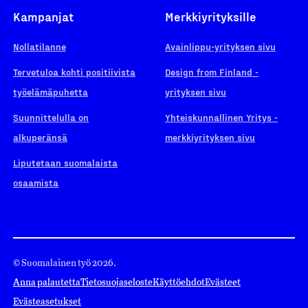
Kampanjat
Merkkiyrityksille
Nollatilanne
Avainlippu-yrityksen sivu
Tervetuloa kohti positiivista
Design from Finland -
työelämäpuhetta
yrityksen sivu
Suunnittelulla on
Yhteiskunnallinen Yritys -
alkuperänsä
merkkiyrityksen sivu
Liputetaan suomalaista
osaamista
© Suomalainen työ 2026.
Anna palautetta
Tietosuojaseloste
Käyttöehdot
Evästeet
Evästeasetukset