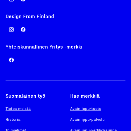
Design From Finland
Yhteiskunnallinen Yritys -merkki
Suomalainen työ
Hae merkkiä
Tietoa meistä
Avainlippu-tuote
Historia
Avainlippu-palvelu
Toimielimet
Avainlippu-verkkokauppa