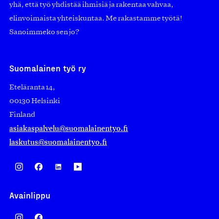
yhä, että työ yhdistää ihmisiä ja rakentaa vahvaa,
elinvoimaista yhteiskuntaa. Me rakastamme työtä!
Sanoimmeko sen jo?
Suomalainen työ ry
Eteläranta 14,
00130 Helsinki
Finland
asiakaspalvelu@suomalainentyo.fi
laskutus@suomalainentyo.fi
Avainlippu