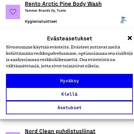
Rento Arctic Pine Body Wash
Tammer Brands Oy, Tuote
Hygieniatuotteet
Evästeasetukset
Rento Pisara saunakiulu ja -
kauha
Sivustomme käyttää evästeitä. Evästeet auttavat meitä
kehittämään verkkopalveluamme, optimoimaan sen sisältöjä
Tammer Brands Oy, Tuote
ja analysoimaan verkkoliikennettä. Osa evästeistä on
Saunat, saunatuotteet, paljut ja uima-
välttämättömiä, jotta sivut toimisivat oikein.
altaat
Hyväksy
RentoSauna -saunatuotesarja
Kiellä
Tammer Brands Oy, Tuote
Saunat, saunatuotteet, paljut ja uima-
Asetukset
altaat
Nord Clean puhdistusliinat