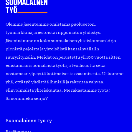
Olemme jäsentemme omistama puolueeton,
työmarkkinajärjestöistä riippumaton yhdistys.
Jäseninämme on koko suomalaisen yhteiskunnan kirjo
pienistä pajoista ja yhteisöistä kansainvälisiin
suuryrityksiin. Meidät on perustettu yli 100 vuotta sitten
edistämään suomalaista työtä ja teollisuutta sekä
nostamaan ylpeyttä kotimaisesta osaamisesta. Uskomme
yhä, että työ yhdistää ihmisiä ja rakentaa vahvaa,
elinvoimaista yhteiskuntaa. Me rakastamme työtä!
Sanoimmeko sen jo?
Suomalainen työ ry