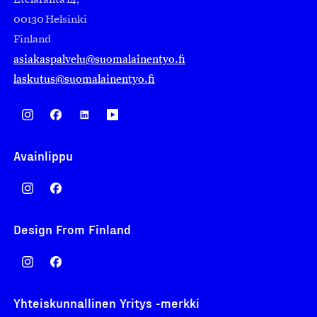
Eteläranta 14,
00130 Helsinki
Finland
asiakaspalvelu@suomalainentyo.fi
laskutus@suomalainentyo.fi
Avainlippu
Design From Finland
Yhteiskunnallinen Yritys -merkki