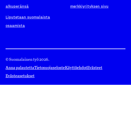
alkuperänsä
merkkiyrityksen sivu
Liputetaan suomalaista
osaamista
© Suomalainen työ 2026.
Anna palautetta
Tietosuojaseloste
Käyttöehdot
Evästeet
Evästeasetukset