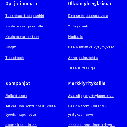
Opi ja innostu
Ollaan yhteyksissä
Tutkittua-tietopankki
Extranet-jäsenpalvelu
Koulutukset jäsenille
Yhteystiedot
Koulutustallenteet
Medialle
Blogit
Usein kysytyt kysymykset
Tiedotteet
Anna palautetta
Tilaa uutiskirje
Kampanjat
Merkkiyrityksille
Nollatilanne
Avainlippu-yrityksen sivu
Tervetuloa kohti positiivista
Design from Finland -
työelämäpuhetta
yrityksen sivu
Suunnittelulla on
Yhteiskunnallinen Yritys -