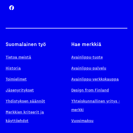
Suomalainen työ
Hae merkkiä
Tietoa meistä
Avainlippu-tuote
Historia
Avainlippu-palvelu
Toimielimet
Avainlippu-verkkokauppa
Jäsenyritykset
Design from Finland
Yhdistyksen säännöt
Yhteiskunnallinen yritys -
merkki
Merkkien kriteerit ja
käyttöehdot
Vuosimaksu