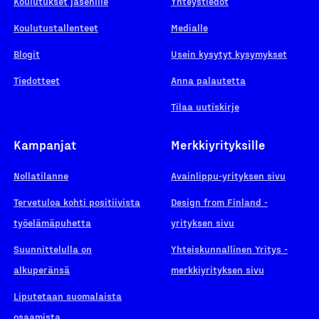
Koulutukset jäsenille
Yhteystiedot
Koulutustallenteet
Medialle
Blogit
Usein kysytyt kysymykset
Tiedotteet
Anna palautetta
Tilaa uutiskirje
Kampanjat
Merkkiyrityksille
Nollatilanne
Avainlippu-yrityksen sivu
Tervetuloa kohti positiivista
Design from Finland -
työelämäpuhetta
yrityksen sivu
Suunnittelulla on
Yhteiskunnallinen Yritys -
alkuperänsä
merkkiyrityksen sivu
Liputetaan suomalaista
osaamista