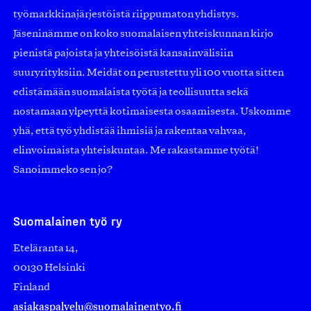
työmarkkinajärjestöistä riippumaton yhdistys.
Jäseninämme on koko suomalaisen yhteiskunnan kirjo
pienistä pajoista ja yhteisöistä kansainvälisiin
suuryrityksiin. Meidät on perustettu yli 100 vuotta sitten
edistämään suomalaista työtä ja teollisuutta sekä
nostamaan ylpeyttä kotimaisesta osaamisesta. Uskomme
yhä, että työ yhdistää ihmisiä ja rakentaa vahvaa,
elinvoimaista yhteiskuntaa. Me rakastamme työtä!
Sanoimmeko sen jo?
Suomalainen työ ry
Eteläranta 14,
00130 Helsinki
Finland
asiakaspalvelu@suomalainentyo.fi