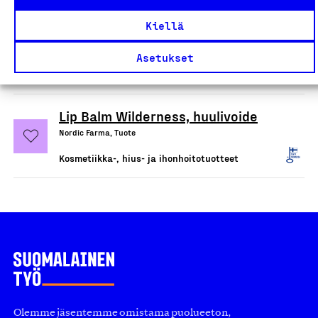
Balance Conditioner Bar,
Kiellä
hoitoainepala
Nordic Farma, Tuote
Asetukset
Kosmetiikka-, hius- ja ihonhoitotuotteet
Lip Balm Wilderness, huulivoide
Nordic Farma, Tuote
Kosmetiikka-, hius- ja ihonhoitotuotteet
Olemme jäsentemme omistama puolueeton,