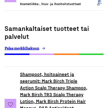
Kosmetiikka-, hius- ja ihonhoitotuotteet
Samankaltaiset tuotteet tai
palvelut
Palaa merkkihakuun
Shampoot, hoitoaineet ja
seerumit: Mark Birch Triple
Action Scalp Therapy Shampoo,
Mark Birch TR3 Scalp Therapy
Lotion, Mark Birch Protein Hair
Masque, R&B Antioxidant