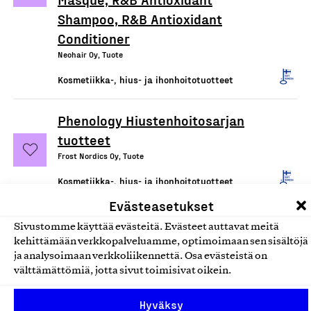
Shampoo, R&B Antioxidant
Conditioner
Neohair Oy, Tuote
Kosmetiikka-, hius- ja ihonhoitotuotteet
Phenology Hiustenhoitosarjan
tuotteet
Frost Nordics Oy, Tuote
Kosmetiikka-, hius- ja ihonhoitotuotteet
Evästeasetukset
Balance Shampoo Bar,
Sivustomme käyttää evästeitä. Evästeet auttavat meitä
palashampoo
kehittämään verkkopalveluamme, optimoimaan sen sisältöjä
ja analysoimaan verkkoliikennettä. Osa evästeistä on
Nordic Farma, Tuote
välttämättömiä, jotta sivut toimisivat oikein.
Kosmetiikka-, hius- ja ihonhoitotuotteet
Hyväksy