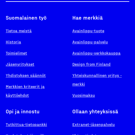
Suomalainen työ
Hae merkkiä
Tietoa meistä
Avainlippu-tuote
Historia
Avainlippu-palvelu
Toimielimet
Avainlippu-verkkokauppa
Jäsenyritykset
Design from Finland
Yhdistyksen säännöt
Yhteiskunnallinen yritys -
merkki
Merkkien kriteerit ja
käyttöehdot
Vuosimaksu
Opi ja innostu
Ollaan yhteyksissä
Tutkittua-tietopankki
Extranet-jäsenpalvelu