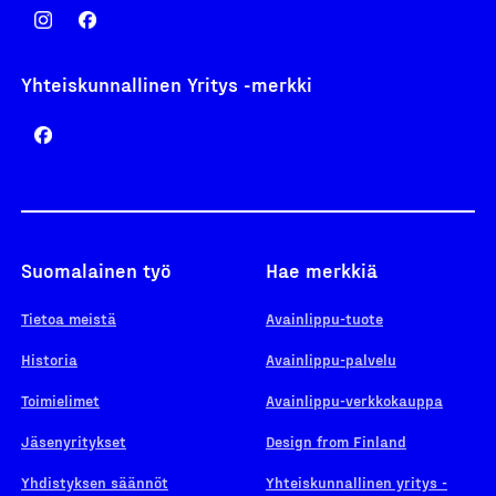
Yhteiskunnallinen Yritys -merkki
Suomalainen työ
Hae merkkiä
Tietoa meistä
Avainlippu-tuote
Historia
Avainlippu-palvelu
Toimielimet
Avainlippu-verkkokauppa
Jäsenyritykset
Design from Finland
Yhdistyksen säännöt
Yhteiskunnallinen yritys -