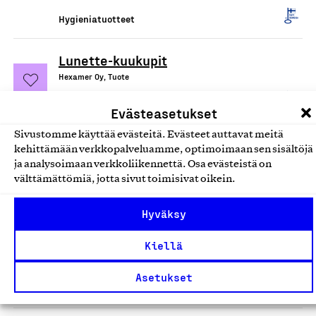
Hygieniatuotteet
Lunette-kuukupit
Hexamer Oy, Tuote
Hygieniatuotteet
Evästeasetukset
Sivustomme käyttää evästeitä. Evästeet auttavat meitä
Septidin, antiseptinen
kehittämään verkkopalveluamme, optimoimaan sen sisältöjä
haavanpuhdistusliuos
ja analysoimaan verkkoliikennettä. Osa evästeistä on
välttämättömiä, jotta sivut toimisivat oikein.
Oy Septidin Ab, Tuote
Hygieniatuotteet
Hyväksy
Pienen Saippuapajan tuotteet
Kiellä
Pieni Saippuapaja, Tuote
Asetukset
Hygieniatuotteet