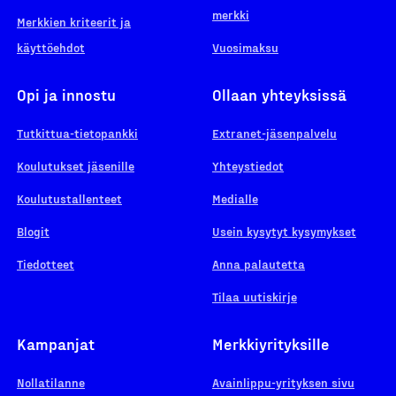
merkki
Merkkien kriteerit ja
käyttöehdot
Vuosimaksu
Opi ja innostu
Ollaan yhteyksissä
Tutkittua-tietopankki
Extranet-jäsenpalvelu
Koulutukset jäsenille
Yhteystiedot
Koulutustallenteet
Medialle
Blogit
Usein kysytyt kysymykset
Tiedotteet
Anna palautetta
Tilaa uutiskirje
Kampanjat
Merkkiyrityksille
Nollatilanne
Avainlippu-yrityksen sivu