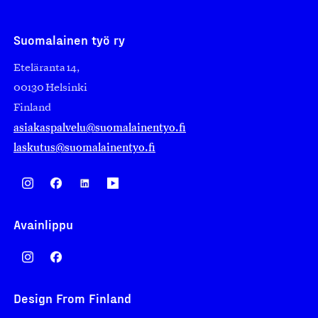
Suomalainen työ ry
Eteläranta 14,
00130 Helsinki
Finland
asiakaspalvelu@suomalainentyo.fi
laskutus@suomalainentyo.fi
Avainlippu
Design From Finland