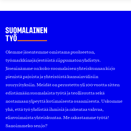
Olemme jäsentemme omistama puolueeton,
työmarkkinajärjestöistä riippumaton yhdistys.
Jäseninämme on koko suomalaisen yhteiskunnan kirjo
pienistä pajoista ja yhteisöistä kansainvälisiin
suuryrityksiin. Meidät on perustettu yli 100 vuotta sitten
edistämään suomalaista työtä ja teollisuutta sekä
nostamaan ylpeyttä kotimaisesta osaamisesta. Uskomme
yhä, että työ yhdistää ihmisiä ja rakentaa vahvaa,
elinvoimaista yhteiskuntaa. Me rakastamme työtä!
Sanoimmeko sen jo?