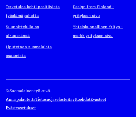
Tervetuloa kohti positiivista
Design from Finland -
työelämäpuhetta
yrityksen sivu
Suunnittelulla on
Yhteiskunnallinen Yritys -
alkuperänsä
merkkiyrityksen sivu
Liputetaan suomalaista
osaamista
© Suomalainen työ 2026.
Anna palautetta
Tietosuojaseloste
Käyttöehdot
Evästeet
Evästeasetukset