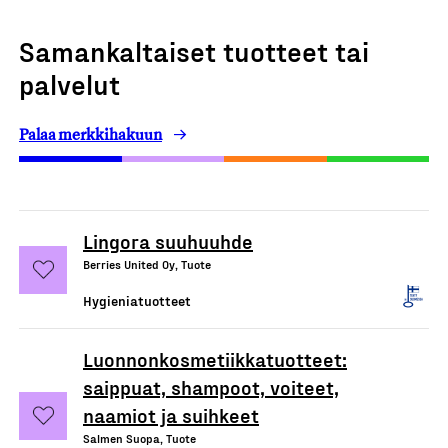
Samankaltaiset tuotteet tai
palvelut
Palaa merkkihakuun
Lingora suuhuuhde
Berries United Oy, Tuote
Hygieniatuotteet
Luonnonkosmetiikkatuotteet:
saippuat, shampoot, voiteet,
naamiot ja suihkeet
Salmen Suopa, Tuote