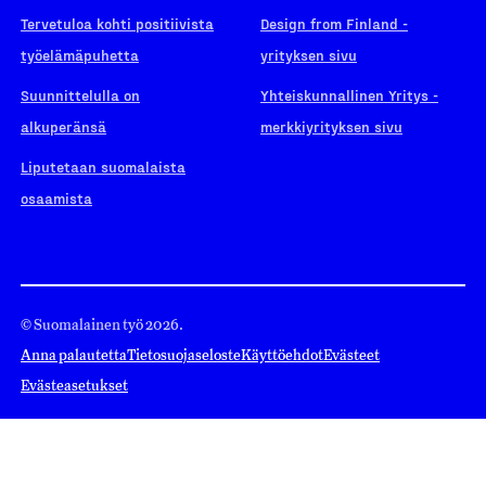
Tervetuloa kohti positiivista
Design from Finland -
työelämäpuhetta
yrityksen sivu
Suunnittelulla on
Yhteiskunnallinen Yritys -
alkuperänsä
merkkiyrityksen sivu
Liputetaan suomalaista
osaamista
© Suomalainen työ 2026.
Anna palautetta
Tietosuojaseloste
Käyttöehdot
Evästeet
Evästeasetukset