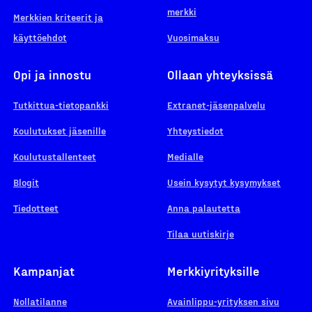
merkki
Merkkien kriteerit ja
käyttöehdot
Vuosimaksu
Opi ja innostu
Ollaan yhteyksissä
Tutkittua-tietopankki
Extranet-jäsenpalvelu
Koulutukset jäsenille
Yhteystiedot
Koulutustallenteet
Medialle
Blogit
Usein kysytyt kysymykset
Tiedotteet
Anna palautetta
Tilaa uutiskirje
Kampanjat
Merkkiyrityksille
Nollatilanne
Avainlippu-yrityksen sivu