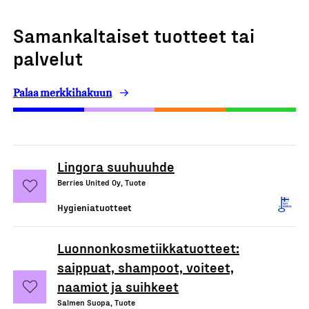
Samankaltaiset tuotteet tai
palvelut
Palaa merkkihakuun
Lingora suuhuuhde
Berries United Oy, Tuote
Hygieniatuotteet
Luonnonkosmetiikkatuotteet:
saippuat, shampoot, voiteet,
naamiot ja suihkeet
Salmen Suopa, Tuote