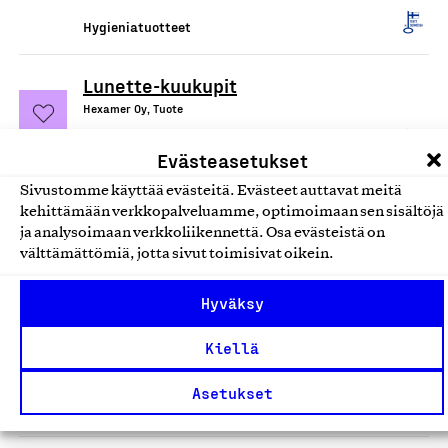
Hygieniatuotteet
Lunette-kuukupit
Hexamer Oy, Tuote
Hygieniatuotteet
Evästeasetukset
Sivustomme käyttää evästeitä. Evästeet auttavat meitä
Septidin, antiseptinen
kehittämään verkkopalveluamme, optimoimaan sen sisältöjä
haavanpuhdistusliuos
ja analysoimaan verkkoliikennettä. Osa evästeistä on
välttämättömiä, jotta sivut toimisivat oikein.
Oy Septidin Ab, Tuote
Hygieniatuotteet
Hyväksy
Pienen Saippuapajan tuotteet
Kiellä
Pieni Saippuapaja, Tuote
Asetukset
Hygieniatuotteet