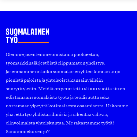
Olemme jäsentemme omistama puolueeton,
työmarkkinajärjestöistä riippumaton yhdistys.
Jäseninämme on koko suomalaisen yhteiskunnan kirjo
pienistä pajoista ja yhteisöistä kansainvälisiin
suuryrityksiin. Meidät on perustettu yli 100 vuotta sitten
edistämään suomalaista työtä ja teollisuutta sekä
nostamaan ylpeyttä kotimaisesta osaamisesta. Uskomme
yhä, että työ yhdistää ihmisiä ja rakentaa vahvaa,
elinvoimaista yhteiskuntaa. Me rakastamme työtä!
Sanoimmeko sen jo?