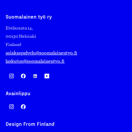
Suomalainen työ ry
Eteläranta 14,
00130 Helsinki
Finland
asiakaspalvelu@suomalainentyo.fi
laskutus@suomalainentyo.fi
Avainlippu
Design From Finland