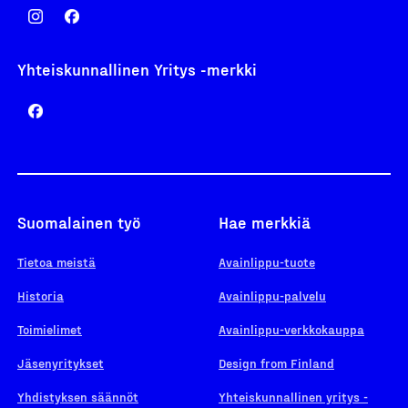
Yhteiskunnallinen Yritys -merkki
Suomalainen työ
Hae merkkiä
Tietoa meistä
Avainlippu-tuote
Historia
Avainlippu-palvelu
Toimielimet
Avainlippu-verkkokauppa
Jäsenyritykset
Design from Finland
Yhdistyksen säännöt
Yhteiskunnallinen yritys -