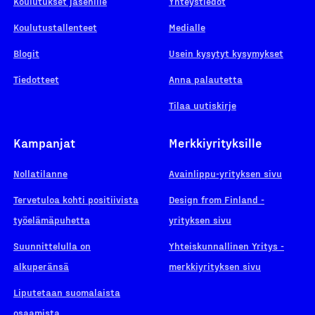
Koulutukset jäsenille
Yhteystiedot
Koulutustallenteet
Medialle
Blogit
Usein kysytyt kysymykset
Tiedotteet
Anna palautetta
Tilaa uutiskirje
Kampanjat
Merkkiyrityksille
Nollatilanne
Avainlippu-yrityksen sivu
Tervetuloa kohti positiivista
Design from Finland -
työelämäpuhetta
yrityksen sivu
Suunnittelulla on
Yhteiskunnallinen Yritys -
alkuperänsä
merkkiyrityksen sivu
Liputetaan suomalaista
osaamista