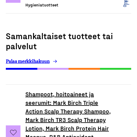
Hygieniatuotteet
Samankaltaiset tuotteet tai
palvelut
Palaa merkkihakuun
Shampoot, hoitoaineet ja
seerumit: Mark Birch Triple
Action Scalp Therapy Shampoo,
Mark Birch TR3 Scalp Therapy
Lotion, Mark Birch Protein Hair
Masque, R&B Antioxidant