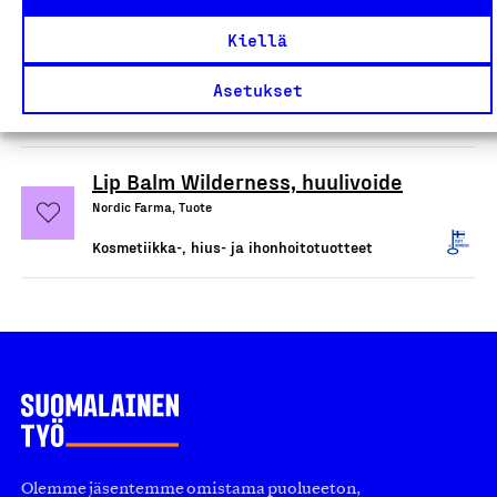
Balance Conditioner Bar,
Kiellä
hoitoainepala
Nordic Farma, Tuote
Asetukset
Kosmetiikka-, hius- ja ihonhoitotuotteet
Lip Balm Wilderness, huulivoide
Nordic Farma, Tuote
Kosmetiikka-, hius- ja ihonhoitotuotteet
Olemme jäsentemme omistama puolueeton,