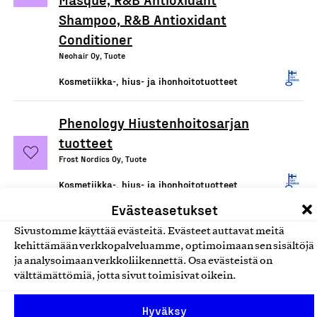
Shampoo, R&B Antioxidant
Conditioner
Neohair Oy, Tuote
Kosmetiikka-, hius- ja ihonhoitotuotteet
Phenology Hiustenhoitosarjan
tuotteet
Frost Nordics Oy, Tuote
Kosmetiikka-, hius- ja ihonhoitotuotteet
Evästeasetukset
Balance Shampoo Bar,
Sivustomme käyttää evästeitä. Evästeet auttavat meitä
palashampoo
kehittämään verkkopalveluamme, optimoimaan sen sisältöjä
ja analysoimaan verkkoliikennettä. Osa evästeistä on
Nordic Farma, Tuote
välttämättömiä, jotta sivut toimisivat oikein.
Kosmetiikka-, hius- ja ihonhoitotuotteet
Hyväksy