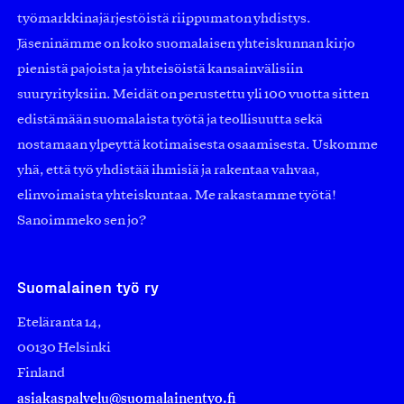
työmarkkinajärjestöistä riippumaton yhdistys.
Jäseninämme on koko suomalaisen yhteiskunnan kirjo
pienistä pajoista ja yhteisöistä kansainvälisiin
suuryrityksiin. Meidät on perustettu yli 100 vuotta sitten
edistämään suomalaista työtä ja teollisuutta sekä
nostamaan ylpeyttä kotimaisesta osaamisesta. Uskomme
yhä, että työ yhdistää ihmisiä ja rakentaa vahvaa,
elinvoimaista yhteiskuntaa. Me rakastamme työtä!
Sanoimmeko sen jo?
Suomalainen työ ry
Eteläranta 14,
00130 Helsinki
Finland
asiakaspalvelu@suomalainentyo.fi