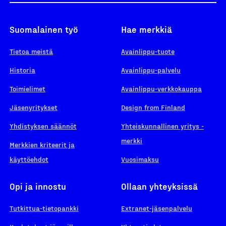
Suomalainen työ
Hae merkkiä
Tietoa meistä
Avainlippu-tuote
Historia
Avainlippu-palvelu
Toimielimet
Avainlippu-verkkokauppa
Jäsenyritykset
Design from Finland
Yhdistyksen säännöt
Yhteiskunnallinen yritys -
merkki
Merkkien kriteerit ja
käyttöehdot
Vuosimaksu
Opi ja innostu
Ollaan yhteyksissä
Tutkittua-tietopankki
Extranet-jäsenpalvelu