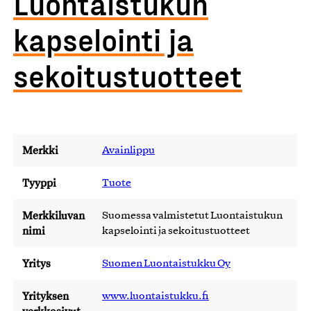
Luontaistukun
kapselointi ja
sekoitustuotteet
Merkki
Avainlippu
Tyyppi
Tuote
Merkkiluvan
Suomessa valmistetut Luontaistukun
nimi
kapselointi ja sekoitustuotteet
Yritys
Suomen Luontaistukku Oy
Yrityksen
www.luontaistukku.fi