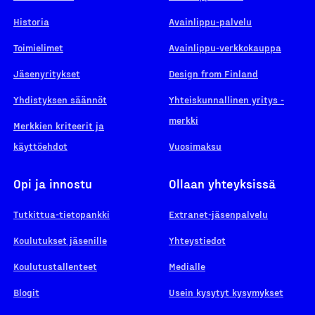
Historia
Avainlippu-palvelu
Toimielimet
Avainlippu-verkkokauppa
Jäsenyritykset
Design from Finland
Yhdistyksen säännöt
Yhteiskunnallinen yritys -
merkki
Merkkien kriteerit ja
käyttöehdot
Vuosimaksu
Opi ja innostu
Ollaan yhteyksissä
Tutkittua-tietopankki
Extranet-jäsenpalvelu
Koulutukset jäsenille
Yhteystiedot
Koulutustallenteet
Medialle
Blogit
Usein kysytyt kysymykset