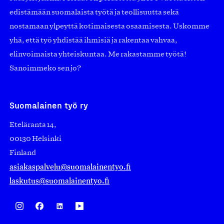
edistämään suomalaista työtä ja teollisuutta sekä
nostamaan ylpeyttä kotimaisesta osaamisesta. Uskomme
yhä, että työ yhdistää ihmisiä ja rakentaa vahvaa,
elinvoimaista yhteiskuntaa. Me rakastamme työtä!
Sanoimmeko sen jo?
Suomalainen työ ry
Eteläranta 14,
00130 Helsinki
Finland
asiakaspalvelu@suomalainentyo.fi
laskutus@suomalainentyo.fi