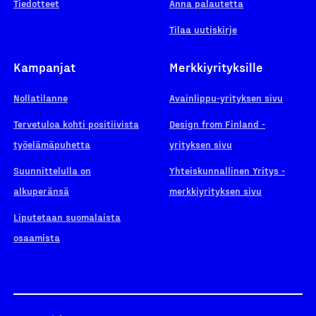
Tiedotteet
Anna palautetta
Tilaa uutiskirje
Kampanjat
Merkkiyrityksille
Nollatilanne
Avainlippu-yrityksen sivu
Tervetuloa kohti positiivista
Design from Finland -
työelämäpuhetta
yrityksen sivu
Suunnittelulla on
Yhteiskunnallinen Yritys -
alkuperänsä
merkkiyrityksen sivu
Liputetaan suomalaista
osaamista