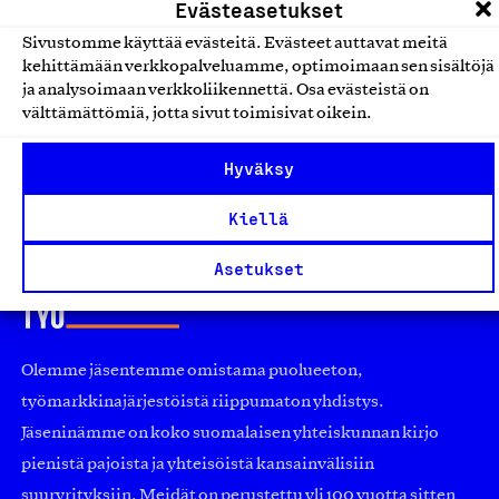
Evästeasetukset
Bioteekki Suomessa
Sivustomme käyttää evästeitä. Evästeet auttavat meitä
valmistetut ravintolisät
kehittämään verkkopalveluamme, optimoimaan sen sisältöjä
Oy Verman Ab, Tuote
ja analysoimaan verkkoliikennettä. Osa evästeistä on
välttämättömiä, jotta sivut toimisivat oikein.
Lääkkeet ja luontaistuotteet
Hyväksy
Kiellä
Asetukset
Olemme jäsentemme omistama puolueeton,
työmarkkinajärjestöistä riippumaton yhdistys.
Jäseninämme on koko suomalaisen yhteiskunnan kirjo
pienistä pajoista ja yhteisöistä kansainvälisiin
suuryrityksiin. Meidät on perustettu yli 100 vuotta sitten