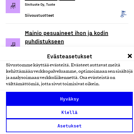
Sinituote Oy, Tuote
Siivoustuotteet
Mainio pesuaineet ihon ja kodin
puhdistukseen
Hamina Handmade Oy, Tuote
Evästeasetukset
Siivoustuotteet
Sivustomme käyttää evästeitä. Evästeet auttavat meitä
kehittämään verkkopalveluamme, optimoimaan sen sisältöjä
Ecotex/Devteks kuituliinat
ja analysoimaan verkkoliikennettä. Osa evästeistä on
Tekslund Oy, Tuote
välttämättömiä, jotta sivut toimisivat oikein.
Siivoustuotteet
Hyväksy
Arkivé Care -tahrasaippua
Kiellä
(santelipuu)
Asetukset
Arkivé Academy Oy, Tuote