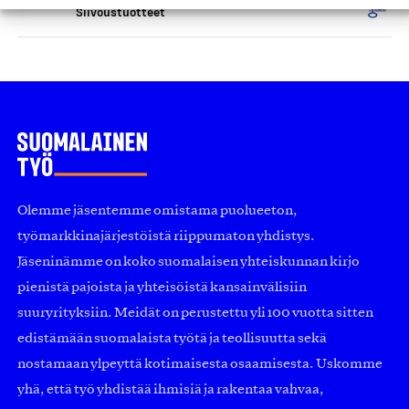
Siivoustuotteet
Olemme jäsentemme omistama puolueeton,
työmarkkinajärjestöistä riippumaton yhdistys.
Jäseninämme on koko suomalaisen yhteiskunnan kirjo
pienistä pajoista ja yhteisöistä kansainvälisiin
suuryrityksiin. Meidät on perustettu yli 100 vuotta sitten
edistämään suomalaista työtä ja teollisuutta sekä
nostamaan ylpeyttä kotimaisesta osaamisesta. Uskomme
yhä, että työ yhdistää ihmisiä ja rakentaa vahvaa,