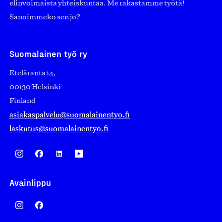
elinvoimaista yhteiskuntaa. Me rakastamme työtä!
Sanoimmeko sen jo?
Suomalainen työ ry
Eteläranta 14,
00130 Helsinki
Finland
asiakaspalvelu@suomalainentyo.fi
laskutus@suomalainentyo.fi
Avainlippu