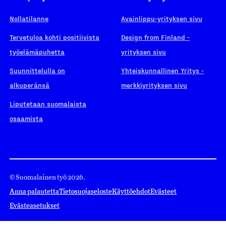
Nollatilanne
Avainlippu-yrityksen sivu
Tervetuloa kohti positiivista
Design from Finland -
työelämäpuhetta
yrityksen sivu
Suunnittelulla on
Yhteiskunnallinen Yritys -
alkuperänsä
merkkiyrityksen sivu
Liputetaan suomalaista
osaamista
© Suomalainen työ 2026.
Anna palautetta
Tietosuojaseloste
Käyttöehdot
Evästeet
Evästeasetukset