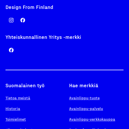
Design From Finland
Yhteiskunnallinen Yritys -merkki
Suomalainen työ
Hae merkkiä
Tietoa meistä
Avainlippu-tuote
Historia
Avainlippu-palvelu
Toimielimet
Avainlippu-verkkokauppa