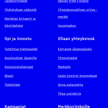
Jäsenyritykset
Design from Finland
Yhdistyksen säännöt
Yhteiskunnallinen yritys -
merkki
Merkkien kriteerit ja
käyttöehdot
Vuosimaksu
Opi ja innostu
Ollaan yhteyksissä
Tutkittua-tietopankki
Extranet-jäsenpalvelu
Koulutukset jäsenille
Yhteystiedot
Koulutustallenteet
Medialle
Blogit
Usein kysytyt kysymykset
Tiedotteet
Anna palautetta
Tilaa uutiskirje
Kampanjat
Merkkiyrityksille