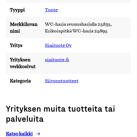
Tyyppi
Tuote
Merkkiluvan
WC-harja reunusharjalla 25835,
nimi
Erikoispitkä WC-harja 25895
Yritys
Sinituote Oy
Yrityksen
sinituote.fi
verkkosivut
Kategoria
Siivoustuotteet
Yrityksen muita tuotteita tai
palveluita
Katso kaikki