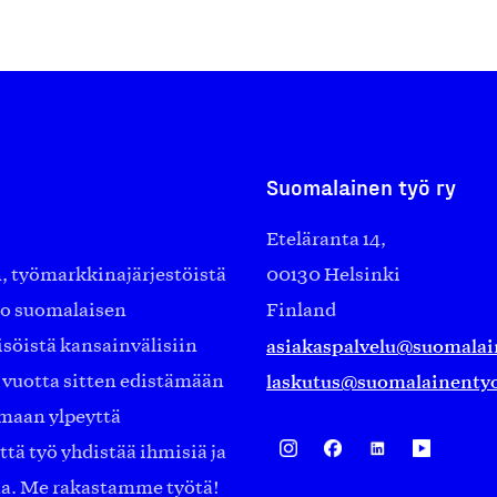
Suomalainen työ ry
Eteläranta 14,
työmarkkinajärjestöistä
00130 Helsinki
ko suomalaisen
Finland
asiakaspalvelu@suomalai
isöistä kansainvälisiin
laskutus@suomalainentyo
0 vuotta sitten edistämään
amaan ylpeyttä
ä työ yhdistää ihmisiä ja
aa. Me rakastamme työtä!