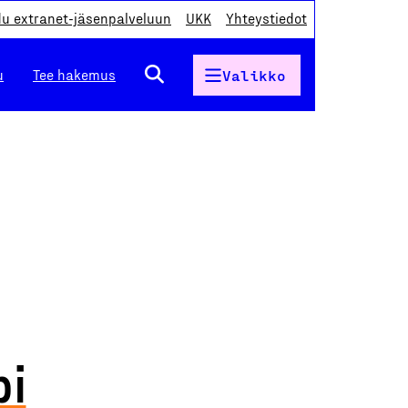
du extranet-jäsenpalveluun
UKK
Yhteystiedot
u
Tee hakemus
Valikko
pi