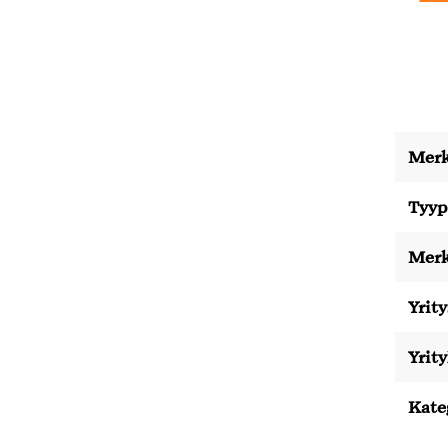
Merk
Tyyp
Merk
Yrity
Yrit
Kate