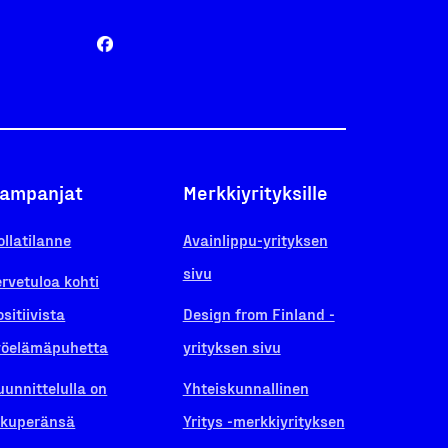
ampanjat
Merkkiyrityksille
ollatilanne
Avainlippu-yrityksen
sivu
ervetuloa kohti
ositiivista
Design from Finland -
yöelämäpuhetta
yrityksen sivu
uunnittelulla on
Yhteiskunnallinen
lkuperänsä
Yritys -merkkiyrityksen