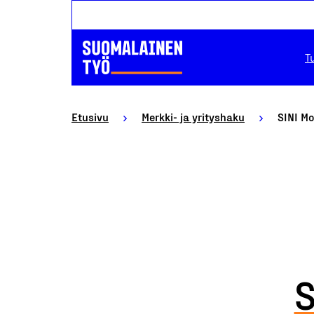
T
Etusivu
Merkki- ja yrityshaku
SINI M
S