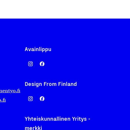
Avainlippu
Design From Finland
nentyo.fi
.fi
Yhteiskunnallinen Yritys -
merkki