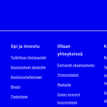
Opi ja innostu
Ollaan
K
yhteyksissä
Tutkittua-tietopankki
N
Extranet-jäsenpalvelu
Koulutukset jäsenille
T
Yhteystiedot
p
Koulutustallenteet
t
Medialle
Blogit
S
Usein kysytyt
Tiedotteet
a
kysymykset