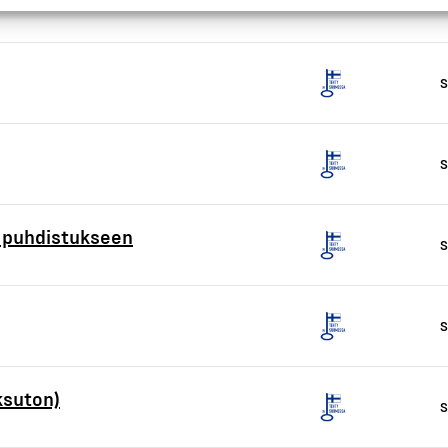
S
S
n puhdistukseen
S
S
ksuton)
S