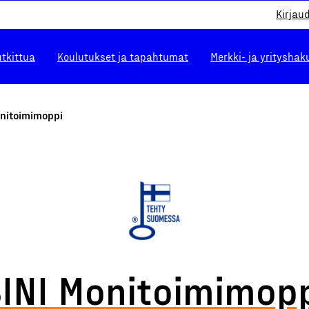
Kirjau
utkittua
Koulutukset ja tapahtumat
Merkki- ja yrityshak
onitoimimoppi
INI Monitoimimop