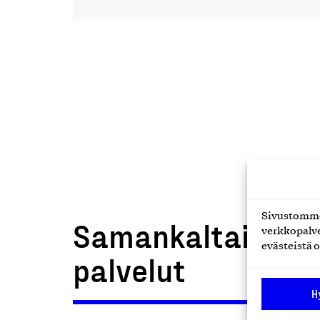
Sivustomme 
Samankaltaiset t
verkkopalve
evästeistä o
palvelut
H