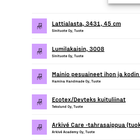
Lattialasta, 3431, 45 cm
Sinituote Oy, Tuote
Lumilakaisin, 3008
Sinituote Oy, Tuote
Mainio pesuaineet ihon ja kodi
Hamina Handmade Oy, Tuote
Ecotex/Devteks kuituliinat
Tekslund Oy, Tuote
Arkivé Care -tahrasaippua (tuo
Arkivé Academy Oy, Tuote