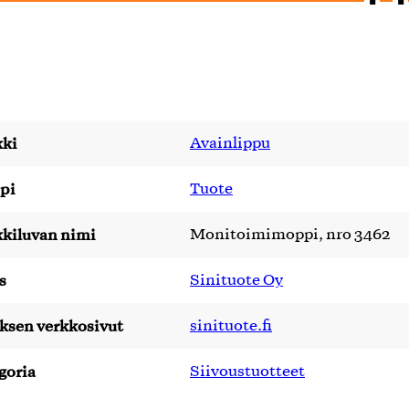
ki
Avainlippu
pi
Tuote
kiluvan nimi
Monitoimimoppi, nro 3462
s
Sinituote Oy
yksen verkkosivut
sinituote.fi
goria
Siivoustuotteet