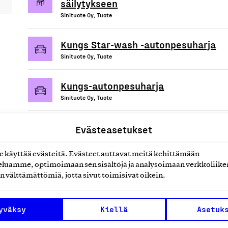
säilytykseen
Sinituote Oy, Tuote
Kungs Star-wash -autonpesuharja
Sinituote Oy, Tuote
Kungs-autonpesuharja
Sinituote Oy, Tuote
Evästeasetukset
käyttää evästeitä. Evästeet auttavat meitä kehittämään
uotteet tai
luamme, optimoimaan sen sisältöjä ja analysoimaan verkkoliike
n välttämättömiä, jotta sivut toimisivat oikein.
yväksy
Kiellä
Asetuk