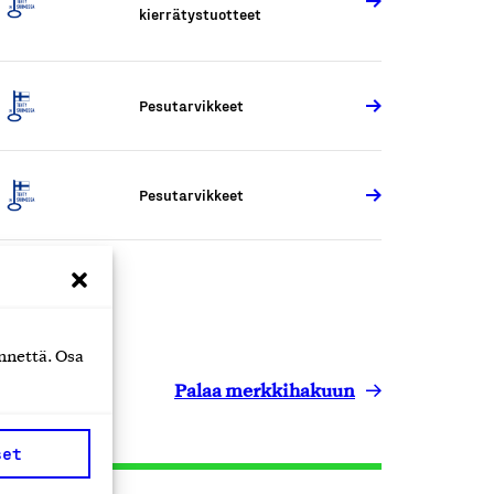
kierrätystuotteet
Pesutarvikkeet
Pesutarvikkeet
nnettä. Osa
Palaa merkkihakuun
set