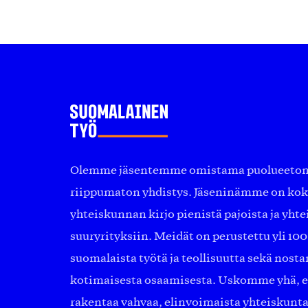
Olemme jäsentemme omistama puolueeton, 
riippumaton yhdistys. Jäseninämme on ko
yhteiskunnan kirjo pienistä pajoista ja yhte
suuryrityksiin. Meidät on perustettu yli 10
suomalaista työtä ja teollisuutta sekä nost
kotimaisesta osaamisesta. Uskomme yhä, ett
rakentaa vahvaa, elinvoimaista yhteiskunt