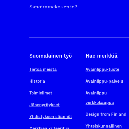
Sanoimmeko sen jo?
Suomalainen työ
Hae merkkiä
Tietoa meistä
Avainlippu-tuote
Historia
Avainlippu-palvelu
Toimielimet
Avainlippu-
verkkokauppa
Jäsenyritykset
Design from Finland
Yhdistyksen säännöt
Yhteiskunnallinen
Merkkien kriteerit ja