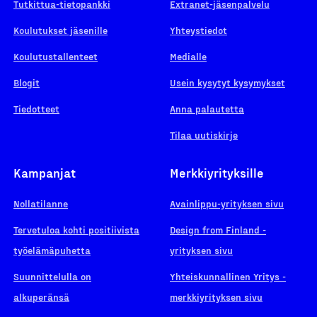
Tutkittua-tietopankki
Extranet-jäsenpalvelu
Koulutukset jäsenille
Yhteystiedot
Koulutustallenteet
Medialle
Blogit
Usein kysytyt kysymykset
Tiedotteet
Anna palautetta
Tilaa uutiskirje
Kampanjat
Merkkiyrityksille
Nollatilanne
Avainlippu-yrityksen sivu
Tervetuloa kohti positiivista
Design from Finland -
työelämäpuhetta
yrityksen sivu
Suunnittelulla on
Yhteiskunnallinen Yritys -
alkuperänsä
merkkiyrityksen sivu