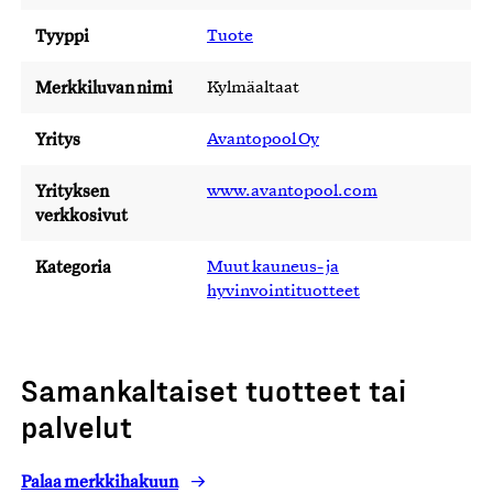
Tyyppi
Tuote
Merkkiluvan nimi
Kylmäaltaat
Yritys
Avantopool Oy
Yrityksen
www.avantopool.com
verkkosivut
Kategoria
Muut kauneus- ja
hyvinvointituotteet
Samankaltaiset tuotteet tai
palvelut
Palaa merkkihakuun