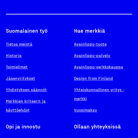
Suomalainen työ
Hae merkkiä
Tietoa meistä
Avainlippu-tuote
Historia
Avainlippu-palvelu
Toimielimet
Avainlippu-verkkokauppa
Jäsenyritykset
Design from Finland
Yhdistyksen säännöt
Yhteiskunnallinen yritys -
merkki
Merkkien kriteerit ja
käyttöehdot
Vuosimaksu
Opi ja innostu
Ollaan yhteyksissä