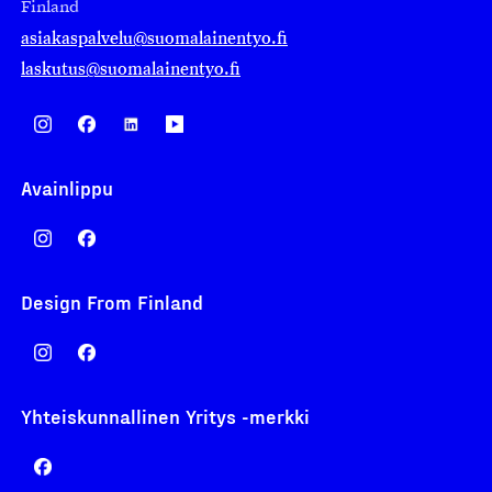
Finland
asiakaspalvelu@suomalainentyo.fi
laskutus@suomalainentyo.fi
Avainlippu
Design From Finland
Yhteiskunnallinen Yritys -merkki